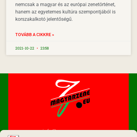
nemcsak a magyar és az európai zenetörténet,
hanem az egyetemes kultúra szempontjából is
korszakalkotó jelentőségű.
TOVÁBB A CIKKRE »
2021-10-22
23:58
info@magyarzene.eu