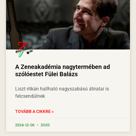
A Zeneakadémia nagytermében ad
szólóestet Fülei Balázs
Liszt ritkán hallható nagyszabású átiratai is
felcsendülnek
TOVÁBB A CIKKRE »
2024-12-06
20:03