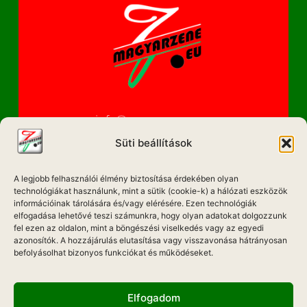
info@magyarzene.eu
Süti beállítások
A legjobb felhasználói élmény biztosítása érdekében olyan
IMPRESSZUM
technológiákat használunk, mint a sütik (cookie-k) a hálózati eszközök
információinak tárolására és/vagy elérésére. Ezen technológiák
ETIKAI KÓDEX
elfogadása lehetővé teszi számunkra, hogy olyan adatokat dolgozzunk
fel ezen az oldalon, mint a böngészési viselkedés vagy az egyedi
MÉDIA AJÁNLAT
azonosítók. A hozzájárulás elutasítása vagy visszavonása hátrányosan
befolyásolhat bizonyos funkciókat és működéseket.
ADATKEZELÉSI NYILATKOZAT
Elfogadom