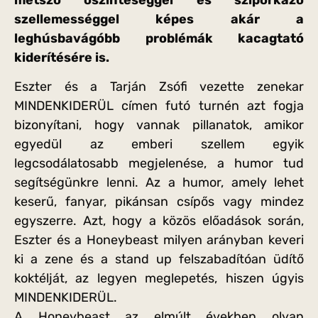
szellemességgel képes akár a
leghúsbavágóbb problémák kacagtató
kiderítésére is.
Eszter és a Tarján Zsófi vezette zenekar
MINDENKIDERÜL címen futó turnén azt fogja
bizonyítani, hogy vannak pillanatok, amikor
egyedül az emberi szellem egyik
legcsodálatosabb megjelenése, a humor tud
segítségünkre lenni. Az a humor, amely lehet
keserű, fanyar, pikánsan csípős vagy mindez
egyszerre. Azt, hogy a közös előadások során,
Eszter és a Honeybeast milyen arányban keveri
ki a zene és a stand up felszabadítóan üdítő
koktélját, az legyen meglepetés, hiszen úgyis
MINDENKIDERÜL.
A Honeybeast az elmúlt években olyan