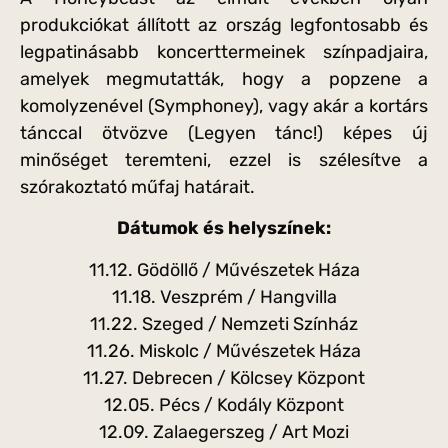
produkciókat állított az ország legfontosabb és
legpatinásabb koncerttermeinek színpadjaira,
amelyek megmutatták, hogy a popzene a
komolyzenével (Symphoney), vagy akár a kortárs
tánccal ötvözve (Legyen tánc!) képes új
minőséget teremteni, ezzel is szélesítve a
szórakoztató műfaj határait.
Dátumok és helyszínek:
11.12. Gödöllő / Művészetek Háza
11.18. Veszprém / Hangvilla
11.22. Szeged / Nemzeti Színház
11.26. Miskolc / Művészetek Háza
11.27. Debrecen / Kölcsey Központ
12.05. Pécs / Kodály Központ
12.09. Zalaegerszeg / Art Mozi