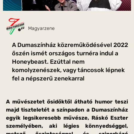
Magyarzene
A Dumaszínház közreműködésével 2022
őszén ismét országos turnéra indul a
Honeybeast. Ezúttal nem
komolyzenészek, vagy táncosok lépnek
fel a népszerű zenekarral
A művészetet ősidőktől átható humor teszi
majd tiszteletét a színpadon a Dumaszínház
egyik legsikeresebb művésze, Ráskó Eszter
személyében, aki légies könnyedséggel,
metsző őszinteséggel és sziporkázó