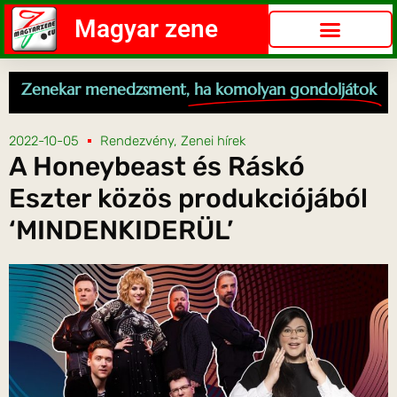
Magyar zene
Zenekar menedzsment,
ha komolyan gondoljátok
2022-10-05
Rendezvény
,
Zenei hírek
A Honeybeast és Ráskó
Eszter közös produkciójából
‘MINDENKIDERÜL’