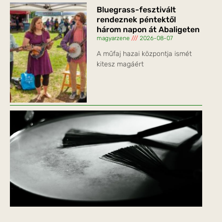
Bluegrass-fesztivált
rendeznek péntektől
három napon át Abaligeten
magyarzene
2026-08-07
A műfaj hazai központja ismét
kitesz magáért