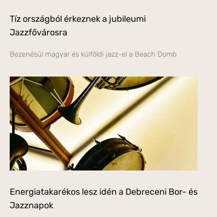
Tíz országból érkeznek a jubileumi
Jazzfővárosra
Bezenésül magyar és külföldi jazz-el a Beach Domb
Energiatakarékos lesz idén a Debreceni Bor- és
Jazznapok