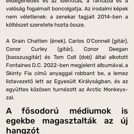
elidegenedés és az identitás, a fantázia és a
valóság fogalmait boncolgatja. Az irodalmi képek
nem véletlenek: a zenekar tagjait 2014-ben a
költészet szeretete hozta össze.
A Grain Chatten (ének), Carlos O’Connell (gitár),
Conor Curley (gitár), Conor Deegan
(basszusgitár) és Tom Coll (dob) által alkotott
Fontaines D.C. 2022-ben megjelent albumával, a
Skinty Fia című anyaggal robbant be, a lemez
listavezető lett az Egyesült Királyságban, és az
együttes közösen turnézott az Arctic Monkeys-
zal.
A fősodorú médiumok is
egekbe magasztalták az új
hangzót