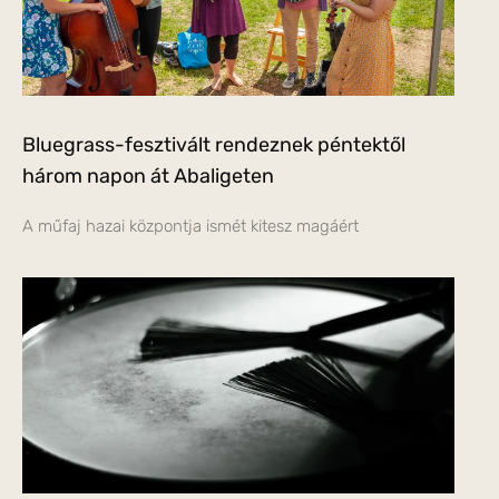
Bluegrass-fesztivált rendeznek péntektől
három napon át Abaligeten
A műfaj hazai központja ismét kitesz magáért