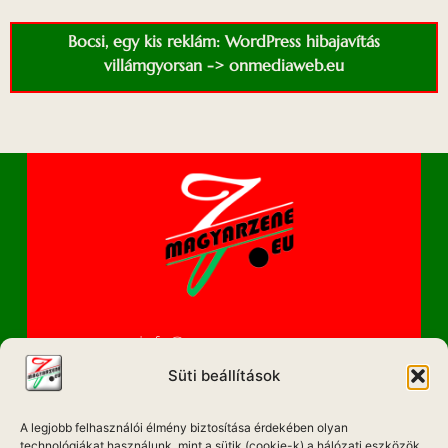
Bocsi, egy kis reklám: WordPress hibajavítás
villámgyorsan -> onmediaweb.eu
info@magyarzene.eu
Süti beállítások
A legjobb felhasználói élmény biztosítása érdekében olyan
IMPRESSZUM
technológiákat használunk, mint a sütik (cookie-k) a hálózati eszközök