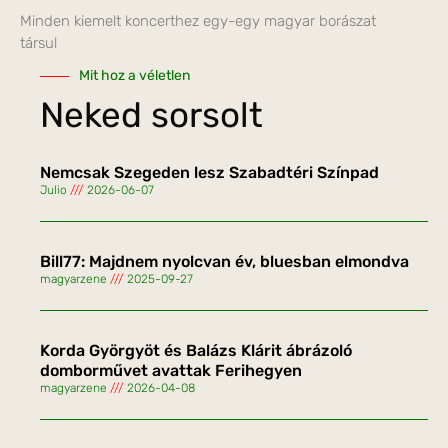
Minden kiemelt koncerthez egy-egy magyar borászat
társul
Mit hoz a véletlen
Neked sorsolt
Nemcsak Szegeden lesz Szabadtéri Színpad
Julio
2026-06-07
Bill77: Majdnem nyolcvan év, bluesban elmondva
magyarzene
2025-09-27
Korda Györgyöt és Balázs Klárit ábrázoló
domborművet avattak Ferihegyen
magyarzene
2026-04-08