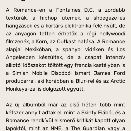
A Romance-en a Fontaines D.C. a zordabb
textúrák, a hiphop ütemek, a shoegaze-es
hangzások és a kortárs elektronika felé nyúlt, de
az anyagon tetten érhetők a régi hollywoodi
filmzenék, a Korn, az Outkast hatása. A Romance
alapjai Mexikóban, a spanyol vidéken és Los
Angelesben készültek, de a csapat intenzív
alkotói időszakot töltött egy francia kastélyban is
a Simian Mobile Discóból ismert James Ford
producerrel, aki korábban a Blur-rel és az Arctic
Monkeys-zal is dolgozott együtt.
Az új albumból már az első héten több mint
kétszer annyit adtak el, mint a Skinty Fiából, és a
Romance rendkívül elismerő kritikát kapott olyan
lapoktól, mint az NME, a The Guardian vagy a