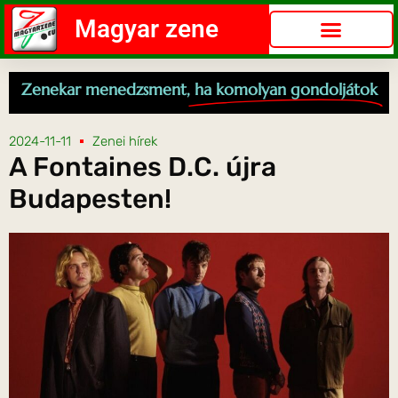
Magyar zene
Zenekar menedzsment,
ha komolyan gondoljátok
2024-11-11
Zenei hírek
A Fontaines D.C. újra
Budapesten!