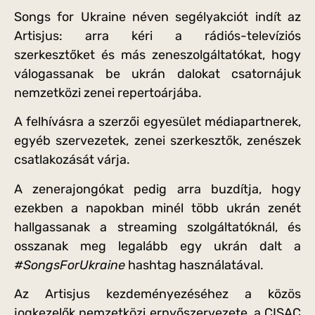
Songs for Ukraine néven segélyakciót indít az
Artisjus: arra kéri a rádiós-televíziós
szerkesztőket és más zeneszolgáltatókat, hogy
válogassanak be ukrán dalokat csatornájuk
nemzetközi zenei repertoárjába.
A felhívásra a szerzői egyesület médiapartnerek,
egyéb szervezetek, zenei szerkesztők, zenészek
csatlakozását várja.
A zenerajongókat pedig arra buzdítja, hogy
ezekben a napokban minél több ukrán zenét
hallgassanak a streaming szolgáltatóknál, és
osszanak meg legalább egy ukrán dalt a
#SongsForUkraine
hashtag használatával.
Az Artisjus kezdeményezéséhez a közös
jogkezelők nemzetközi ernyőszervezete, a CISAC