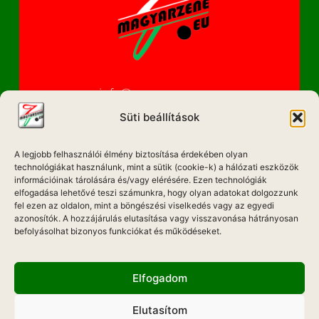
info@magyarzene.eu
Süti beállítások
A legjobb felhasználói élmény biztosítása érdekében olyan
IMPRESSZUM
technológiákat használunk, mint a sütik (cookie-k) a hálózati eszközök
információinak tárolására és/vagy elérésére. Ezen technológiák
ETIKAI KÓDEX
elfogadása lehetővé teszi számunkra, hogy olyan adatokat dolgozzunk
fel ezen az oldalon, mint a böngészési viselkedés vagy az egyedi
MÉDIA AJÁNLAT
azonosítók. A hozzájárulás elutasítása vagy visszavonása hátrányosan
befolyásolhat bizonyos funkciókat és működéseket.
ADATKEZELÉSI NYILATKOZAT
Elfogadom
Elutasítom
Hadd Szóljon!