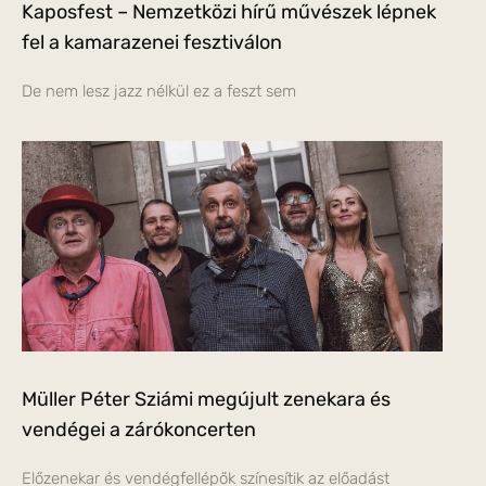
Kaposfest – Nemzetközi hírű művészek lépnek
fel a kamarazenei fesztiválon
De nem lesz jazz nélkül ez a feszt sem
Müller Péter Sziámi megújult zenekara és
vendégei a zárókoncerten
Előzenekar és vendégfellépők színesítik az előadást