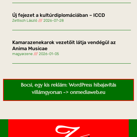
Új fejezet a kultúrdiplomáciában – ICCD
Zettisch László
2026-07-28
Kamarazenekarok vezetőit látja vendégül az
Anima Musicae
magyarzene
2026-01-05
Bocsi, egy kis reklám: WordPress hibajavítás
villámgyorsan -> onmediaweb.eu