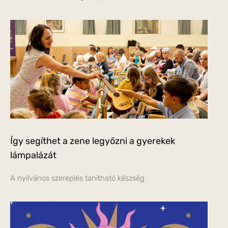
Így segíthet a zene legyőzni a gyerekek
lámpalázát
A nyilvános szereplés tanítható készség