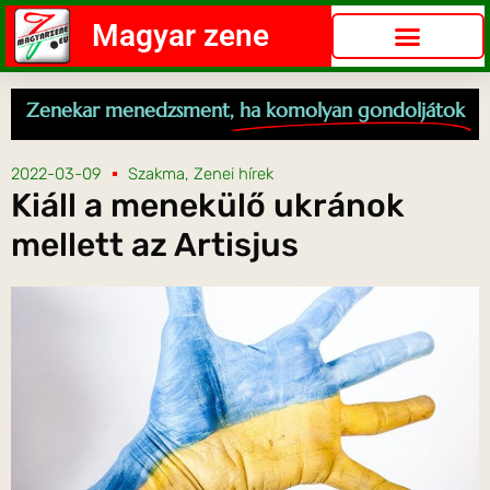
Magyar zene
Zenekar menedzsment,
ha komolyan gondoljátok
2022-03-09
Szakma
,
Zenei hírek
Kiáll a menekülő ukránok
mellett az Artisjus