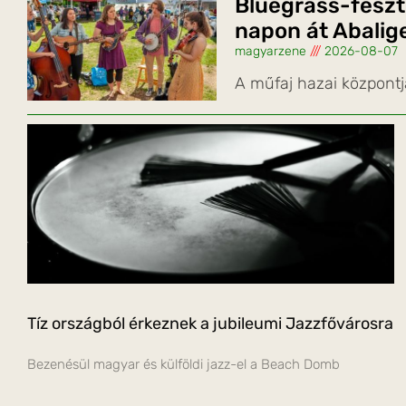
Bluegrass-feszt
napon át Abalig
magyarzene
2026-08-07
A műfaj hazai központj
Tíz országból érkeznek a jubileumi Jazzfővárosra
Bezenésül magyar és külföldi jazz-el a Beach Domb