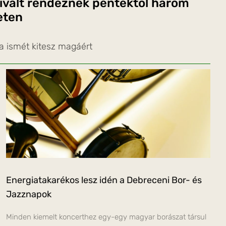
ivált rendeznek péntektől három
eten
a ismét kitesz magáért
Energiatakarékos lesz idén a Debreceni Bor- és
Jazznapok
Minden kiemelt koncerthez egy-egy magyar borászat társul