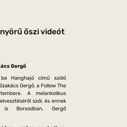
nyörű őszi videót
kács Gergő
 be Hanghajó című szóló
 Szakács Gergő, a Follow The
tembere. A melankolikus
lvesztéséről szól, és ennek
 is Borsodban, Gergő