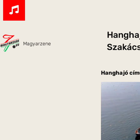
Hanghaj
Magyarzene
Szakács
Hanghajó című