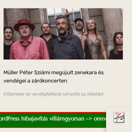
Müller Péter Sziámi megújult zenekara és
vendégei a zárókoncerten
Előzenekar és vendégfellépők színesítik az előadást
WordPress hibajavítás villámgyorsan -> onmediaweb.e