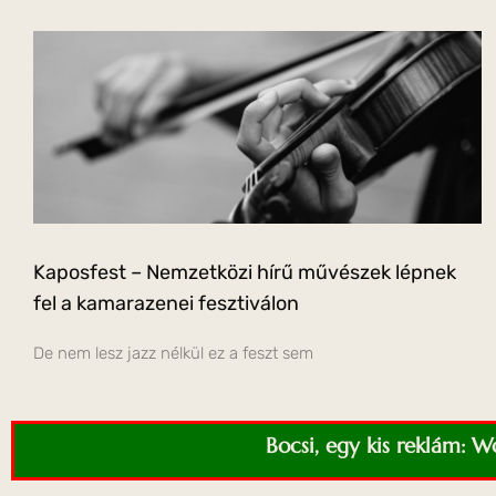
Kaposfest – Nemzetközi hírű művészek lépnek
fel a kamarazenei fesztiválon
De nem lesz jazz nélkül ez a feszt sem
Bocsi, egy kis reklám: 