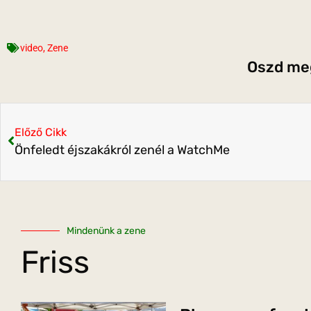
video
,
Zene
Oszd meg
Előző Cikk
Önfeledt éjszakákról zenél a WatchMe
Mindenünk a zene
Friss