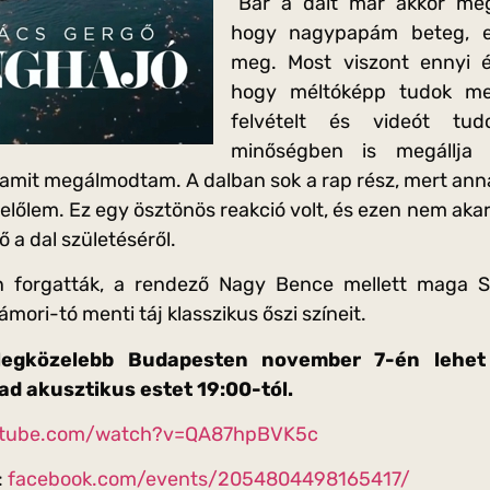
“Bár a dalt már akkor me
hogy nagypapám beteg, e
meg. Most viszont ennyi 
hogy méltóképp tudok meg
felvételt és videót tud
minőségben is megállja
 amit megálmodtam. A dalban sok a rap rész, mert ann
 belőlem. Ez egy ösztönös reakció volt, és ezen nem aka
 a dal születéséről.
en forgatták, a rendező Nagy Bence mellett maga S
ori-tó menti táj klasszikus őszi színeit.
legközelebb Budapesten november 7-én lehet 
ad akusztikus estet 19:00-tól.
tube.com/watch?v=QA87hpBVK5c
:
facebook.com/events/2054804498165417/