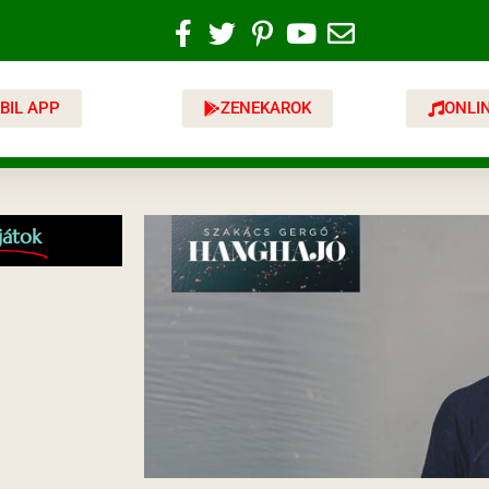
BIL APP
ZENEKAROK
ONLI
játok