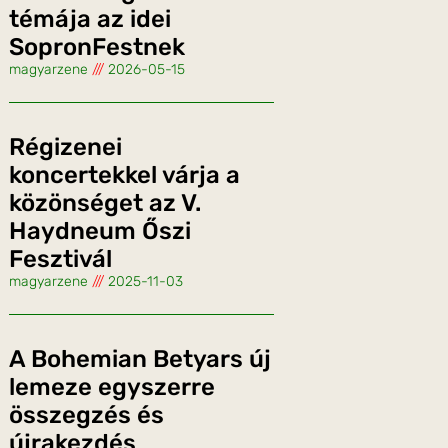
témája az idei
SopronFestnek
magyarzene
2026-05-15
Régizenei
koncertekkel várja a
közönséget az V.
Haydneum Őszi
Fesztivál
magyarzene
2025-11-03
A Bohemian Betyars új
lemeze egyszerre
összegzés és
újrakezdés