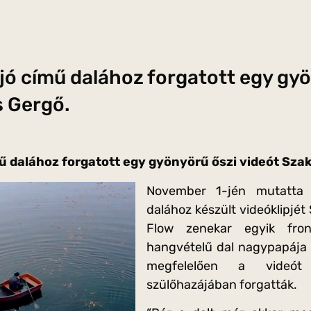
ó című dalához forgatott egy gyö
 Gergő.
 dalához forgatott egy gyönyörű őszi videót Sza
November 1-jén mutatta
dalához készült videóklipjét
Flow zenekar egyik fron
hangvételű dal nagypapája e
megfelelően a videót
szülőhazájában forgatták.