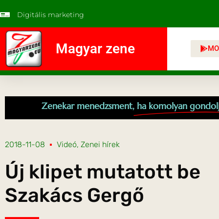
Digitális marketing
Magyar zene
MO
Zenekar menedzsment,
ha komolyan gondol
2018-11-08
Videó
,
Zenei hírek
Új klipet mutatott be
Szakács Gergő