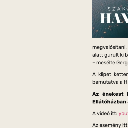
megvalósítani,
alatt gurult ki
– mesélte Gergő
A klipet kett
bemutatva a Hám
Az énekest 
Ellátóházban 
A videó itt:
you
Az esemény itt