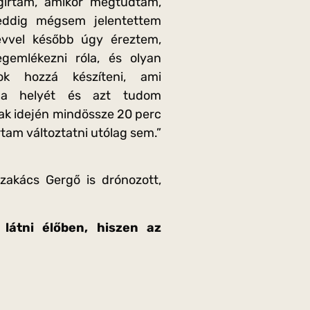
gírtam, amikor megtudtam,
ddig mégsem jelentettem
évvel később úgy éreztem,
emlékezni róla, és olyan
ok hozzá készíteni, ami
 a helyét és azt tudom
ak idején mindössze 20 perc
rtam változtatni utólag sem.”
zakács Gergő is drónozott,
látni élőben, hiszen az