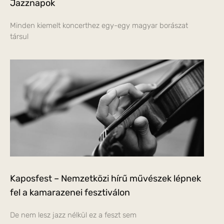
Jazznapok
Minden kiemelt koncerthez egy-egy magyar borászat
társul
Kaposfest – Nemzetközi hírű művészek lépnek
fel a kamarazenei fesztiválon
De nem lesz jazz nélkül ez a feszt sem