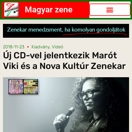
Magyar zene
Zenekar menedzsment,
ha komolyan gondoljátok
2018-11-23
Kiadvány
,
Videó
Új CD-vel jelentkezik Marót
Viki és a Nova Kultúr Zenekar