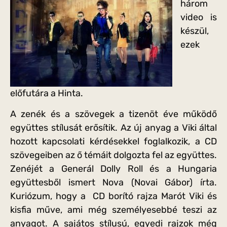
három
video is
készül,
ezek
előfutára a Hinta.
A zenék és a szövegek a tizenöt éve működő
együttes stílusát erősítik. Az új anyag a Viki által
hozott kapcsolati kérdésekkel foglalkozik, a CD
szövegeiben az ő témáit dolgozta fel az együttes.
Zenéjét a Generál Dolly Roll és a Hungaria
együttesből ismert Nova (Novai Gábor) írta.
Kuriózum, hogy a CD borító rajza Marót Viki és
kisfia műve, ami még személyesebbé teszi az
anyagot. A sajátos stílusú, egyedi rajzok még