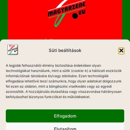
info@magyarzene.eu
Süti beállítások
A legjobb felhasználói élmény biztosítása érdekében olyan
IMPRESSZUM
technológiákat használunk, mint a sütik (cookie-k) a hálózati eszközök
információinak tárolására és/vagy elérésére. Ezen technológiák
ETIKAI KÓDEX
elfogadása lehetővé teszi számunkra, hogy olyan adatokat dolgozzunk
fel ezen az oldalon, mint a böngészési viselkedés vagy az egyedi
MÉDIA AJÁNLAT
azonosítók. A hozzájárulás elutasítása vagy visszavonása hátrányosan
befolyásolhat bizonyos funkciókat és működéseket.
ADATKEZELÉSI NYILATKOZAT
Elfogadom
Elutasítom