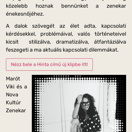
közelebb hoznak bennünket a zenekar
énekesnőjéhez.
A dalok szövegét az élet adta, kapcsolati
kérdésekkel, problémáival, valós történeteivel
kicsit stilizálva, dramatizálva, átfantáziálva
feszegeti a ma aktuális kapcsolati dilemmákat.
Nézz bele a Hinta című új klipbe itt!
Marót
Viki és a
Nova
Kultúr
Zenekar