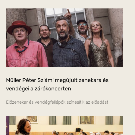
Müller Péter Sziámi megújult zenekara és
vendégei a zárókoncerten
Előzenekar és vendégfellépők színesítik az előadást