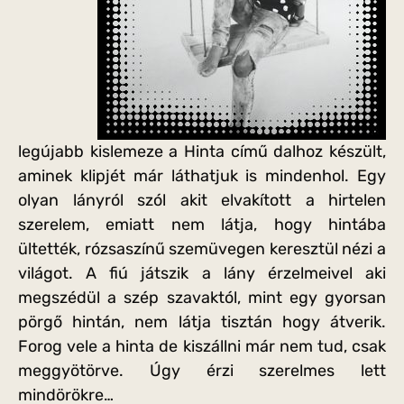
legújabb kislemeze a Hinta című dalhoz készült,
aminek klipjét már láthatjuk is mindenhol. Egy
olyan lányról szól akit elvakított a hirtelen
szerelem, emiatt nem látja, hogy hintába
ültették, rózsaszínű szemüvegen keresztül nézi a
világot. A fiú játszik a lány érzelmeivel aki
megszédül a szép szavaktól, mint egy gyorsan
pörgő hintán, nem látja tisztán hogy átverik.
Forog vele a hinta de kiszállni már nem tud, csak
meggyötörve. Úgy érzi szerelmes lett
mindörökre…