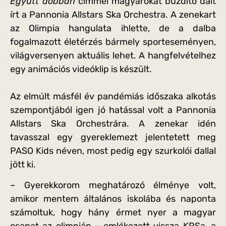
Együtt dobban
címmel magyarokat buzdító dalt
írt a Pannonia Allstars Ska Orchestra. A zenekart
az Olimpia hangulata ihlette, de a dalba
fogalmazott életérzés bármely sporteseményen,
világversenyen aktuális lehet. A hangfelvételhez
egy animációs videóklip is készült.
Az elmúlt másfél év pandémiás időszaka alkotás
szempontjából igen jó hatással volt a Pannonia
Allstars Ska Orchestrára. A zenekar idén
tavasszal egy gyereklemezt jelentetett meg
PASO Kids néven, most pedig egy szurkolói dallal
jött ki.
– Gyerekkorom meghatározó élménye volt,
amikor mentem általános iskolába és naponta
számoltuk, hogy hány érmet nyer a magyar
csapat az olimpián – emlékezett vissza KRSa, a