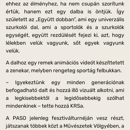
ehhez az élményhez, ha nem csupán szorítunk
értük, hanem ezt egy dalba is öntjük. Így
született az „Együtt dobban”, ami egy univerzális
szurkolói dal, ami a sportolók és a szurkolók
egységét, együtt rezdülését fejezi ki, azt, hogy
lélekben velük vagyunk, sőt egyek vagyunk
velük.
A dalhoz egy remek animációs videót készíttetett
a zenekar, melyben rengeteg sportág felbukkan.
– Igyekeztünk egy minden generációnak
befogadható dalt és hozzá illő vizuált alkotni, ami
a legkisebbektől a legidősebbekig szólhat
mindenkinek – tette hozzá KRSa.
A PASO jelenleg fesztiválturnéján vesz részt,
játszanak többek közt a Művészetek Völgyében, a