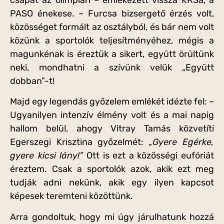
PASO énekese. – Furcsa bizsergető érzés volt,
közösséget formált az osztályból, és bár nem volt
közünk a sportolók teljesítményéhez, mégis a
magunkénak is éreztük a sikert, együtt örültünk
neki, mondhatni a szívünk velük „Együtt
dobban”-t!
Majd egy legendás győzelem emlékét idézte fel: –
Ugyanilyen intenzív élmény volt és a mai napig
hallom belül, ahogy Vitray Tamás közvetíti
Egerszegi Krisztina győzelmét:
„Gyere Egérke,
gyere kicsi lány!”
Ott is ezt a közösségi eufóriát
éreztem. Csak a sportolók azok, akik ezt meg
tudják adni nekünk, akik egy ilyen kapcsot
képesek teremteni közöttünk.
Arra gondoltuk, hogy mi úgy járulhatunk hozzá