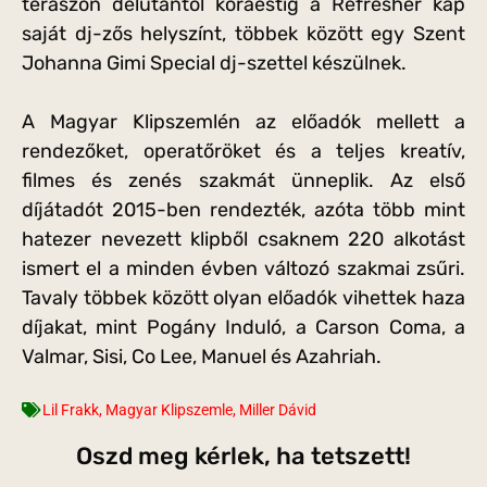
teraszon délutántól koraestig a Refresher kap
saját dj-zős helyszínt, többek között egy Szent
Johanna Gimi Special dj-szettel készülnek.
A Magyar Klipszemlén az előadók mellett a
rendezőket, operatőröket és a teljes kreatív,
filmes és zenés szakmát ünneplik. Az első
díjátadót 2015-ben rendezték, azóta több mint
hatezer nevezett klipből csaknem 220 alkotást
ismert el a minden évben változó szakmai zsűri.
Tavaly többek között olyan előadók vihettek haza
díjakat, mint Pogány Induló, a Carson Coma, a
Valmar, Sisi, Co Lee, Manuel és Azahriah.
Lil Frakk
,
Magyar Klipszemle
,
Miller Dávid
Oszd meg kérlek, ha tetszett!