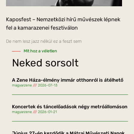
Kaposfest – Nemzetközi hírű művészek lépnek
fel a kamarazenei fesztiválon
De nem lesz jazz nélkül ez a feszt sem
Mit hoz a véletlen
Neked sorsolt
A Zene Háza-élmény immár otthonról is átélhető
magyarzene
2026-07-13
Koncertek és táncelőadások négy metróállomáson
magyarzene
2026-01-21
Június 27-én kezdődik a Mátrai Művészeti Napok