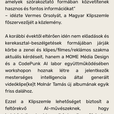
amelyek szórakoztató formában közvetítenek
hasznos és fontos információkat”
– idézte Vermes Orsolyát, a Magyar Klipszemle
főszervezőjét a közlemény.
A korábbi évektől eltérően idén nem előadások és
kerekasztal-beszélgetések formájában járják
körbe a zenei és klipes/filmes/reklámos szakma
aktuális kérdéseit, hanem a MOME Média Design
és a CodePunk AI labor együttműködésében
workshopon hoznak létre a jelentkezők
mesterséges intelligencia által generált
videóklipe(ke)t Molnár Tamás új albumának egyik
friss dalához.
Ezzel a Klipszemle lehetőséget biztosít a
feltörekvő AI-művészeknek, hogy