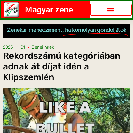
Magyar zene
Zenekar menedzsment,
ha komolyan gondoljátok
2025-11-01
Zenei hírek
Rekordszámú kategóriában
adnak át díjat idén a
Klipszemlén