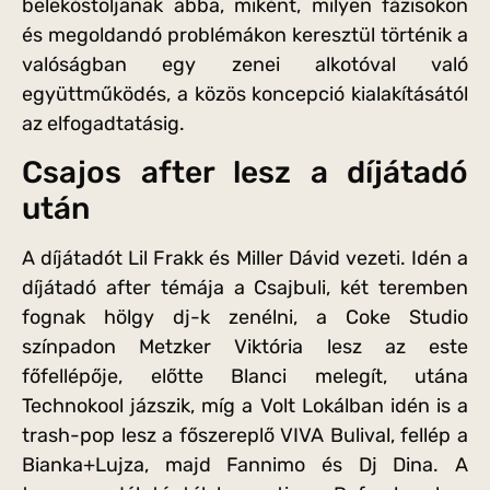
belekóstoljanak abba, miként, milyen fázisokon
és megoldandó problémákon keresztül történik a
valóságban egy zenei alkotóval való
együttműködés, a közös koncepció kialakításától
az elfogadtatásig.
Csajos after lesz a díjátadó
után
A díjátadót Lil Frakk és Miller Dávid vezeti. Idén a
díjátadó after témája a Csajbuli, két teremben
fognak hölgy dj-k zenélni, a Coke Studio
színpadon Metzker Viktória lesz az este
főfellépője, előtte Blanci melegít, utána
Technokool jázszik, míg a Volt Lokálban idén is a
trash-pop lesz a főszereplő VIVA Bulival, fellép a
Bianka+Lujza, majd Fannimo és Dj Dina. A