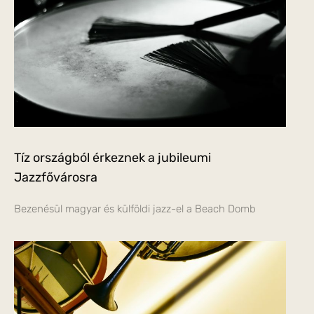
Tíz országból érkeznek a jubileumi
Jazzfővárosra
Bezenésül magyar és külföldi jazz-el a Beach Domb