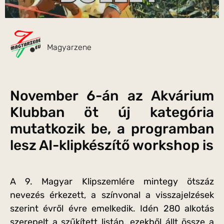
Magyarzene
November 6-án az Akvárium
Klubban öt új kategória
mutatkozik be, a programban
lesz AI-klipkészítő workshop is
A 9. Magyar Klipszemlére mintegy ötszáz
nevezés érkezett, a színvonal a visszajelzések
szerint évről évre emelkedik. Idén 280 alkotás
szerepelt a szűkített listán, ezekből állt össze a