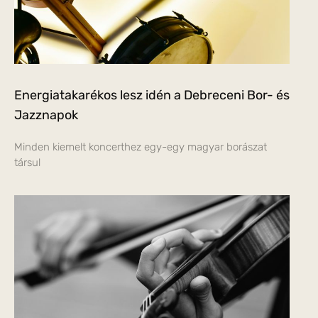
Energiatakarékos lesz idén a Debreceni Bor- és
Jazznapok
Minden kiemelt koncerthez egy-egy magyar borászat
társul