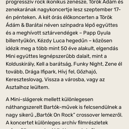
progresszív rock ikonikus zenésze, Török Ádám és
zenekarának nagykoncertje lesz szeptember 17-
én pénteken. A két órás élőkoncerten a Török
Ádám & Barátai néven színpadra lépő együttes
és a meghívott sztárvendégek – Papp Gyula
billentyűkön, Kézdy Luca hegedűn – közösen
idézik meg a több mint 50 éve alakult, elgendás
Mini együttes legnépszerűbb dalait, mint a
Kolduskirály, Kell a barátság, Funky Night, Zene él
tovább, Drága Ifipark, Hívj fel, Gőzhajó,
Kereszteslovag, Vissza a városba, vagy az
Asztalhoz leültem.
A Mini-slágerek mellett különlegesen
náthangszerelt Bartók-művek is felcsendülnek a
nagy sikerű „Bartók On Rock” crossover lemezről.
A koncertet különleges archív filmrészletek