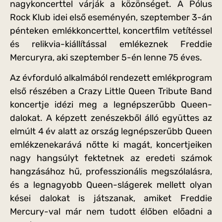
nagykoncerttel várják a közönséget. A Pólus
Rock Klub idei első eseményén, szeptember 3-án
pénteken emlékkoncerttel, koncertfilm vetítéssel
és relikvia-kiállítással emlékeznek Freddie
Mercuryra, aki szeptember 5-én lenne 75 éves.
Az évforduló alkalmából rendezett emlékprogram
első részében a Crazy Little Queen Tribute Band
koncertje idézi meg a legnépszerűbb Queen-
dalokat. A képzett zenészekből álló együttes az
elmúlt 4 év alatt az ország legnépszerűbb Queen
emlékzenekarává nőtte ki magát, koncertjeiken
nagy hangsúlyt fektetnek az eredeti számok
hangzásához hű, professzionális megszólalásra,
és a legnagyobb Queen-slágerek mellett olyan
kései dalokat is játszanak, amiket Freddie
Mercury-val már nem tudott élőben előadni a