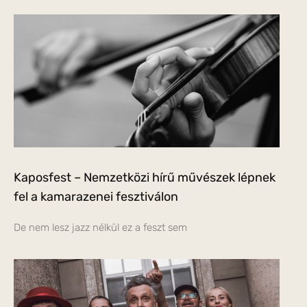
Kaposfest – Nemzetközi hírű művészek lépnek
fel a kamarazenei fesztiválon
De nem lesz jazz nélkül ez a feszt sem