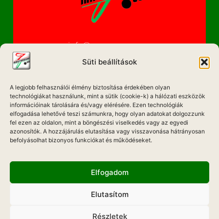
info@magyarzene.eu
Süti beállítások
A legjobb felhasználói élmény biztosítása érdekében olyan
IMPRESSZUM
technológiákat használunk, mint a sütik (cookie-k) a hálózati eszközök
információinak tárolására és/vagy elérésére. Ezen technológiák
ETIKAI KÓDEX
elfogadása lehetővé teszi számunkra, hogy olyan adatokat dolgozzunk
fel ezen az oldalon, mint a böngészési viselkedés vagy az egyedi
MÉDIA AJÁNLAT
azonosítók. A hozzájárulás elutasítása vagy visszavonása hátrányosan
befolyásolhat bizonyos funkciókat és működéseket.
ADATKEZELÉSI NYILATKOZAT
Elfogadom
Elutasítom
Hadd Szóljon!
Részletek
Weboldal Készítés: ONMEDIAWEB