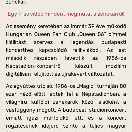
zenekar.
Egy friss videó mindent megmutat a zenekarról!
Az esemény keretében az immár 39 éve működő
Hungarian Queen Fan Club „Queen 86” címmel
kiállítást szervez a legendás budapesti
koncerthez kapcsolódó relikviákból. Az est
második részében levetítik az 1986-os
Népstadion-koncertről készült mozifilm
digitálisan felújított és újrakevert változatát.
Az együttes utolsó, 1986-os „Magic” turnéján 80
ezer néző előtt léptek fel a Népstadionban, a
világhírű külföldi zenekarok közül elsőként a
vasfüggöny mögött. A budapesti stadionkoncert
emiatt igazi mérföldkő lett, és a koncert
rögzítésének idejére szinte a teljes magyar