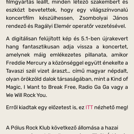
filmgyártás leállt, minden létező szakembert és
eszközt bevetettek, hogy egy világszínvonalú
koncertfilm készülhessen, Zsombolyai János
rendező és Ragályi Elemér operatőr vezetésével.
A digitálisan felújított kép és 5.1-ben újrakevert
hang fantasztikusan adja vissza a koncertet,
amelynek máig emlékezetes pillanata, amikor
Freddie Mercury a közönséggel együtt énekelte a
Tavaszi szél vizet áraszt… című magyar népdalt,
olyan örökzöld dalok társaságában, mint a Kind of
Magic, I Want to Break Free, Radio Ga Ga vagy a
We Will Rock You.
Erről kiadtak egy előzetest is, ez
ITT
nézhető meg!
A Pólus Rock Klub következő állomása a hazai