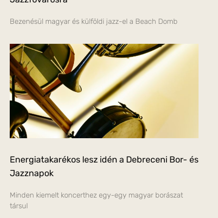
Bezenésül magyar és külföldi jazz-el a Beach Domb
Energiatakarékos lesz idén a Debreceni Bor- és
Jazznapok
Minden kiemelt koncerthez egy-egy magyar borászat
társul