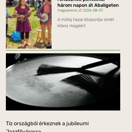
három napon át Abaligeten
magyarzene
2026-08-07
A műfaj hazai központja ismét
kitesz magáért
Tíz országból érkeznek a jubileumi
Jazzfővárosra