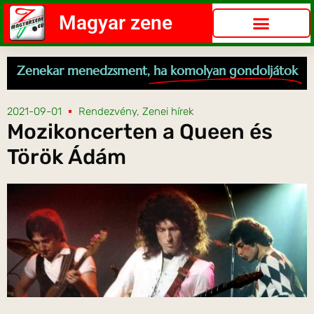
Magyar zene
Zenekar menedzsment,
ha komolyan gondoljátok
2021-09-01
Rendezvény
,
Zenei hírek
Mozikoncerten a Queen és
Török Ádám