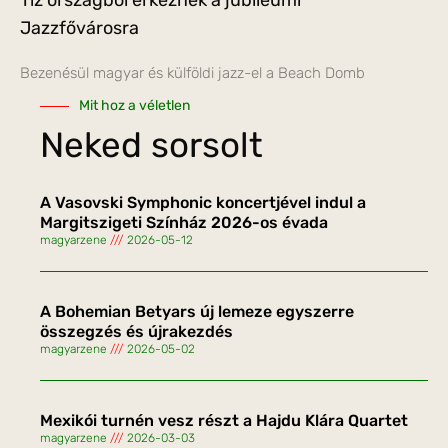
Tíz országból érkeznek a jubileumi
Jazzfővárosra
Bezenésül magyar és külföldi jazz-el a Beach Domb
Mit hoz a véletlen
Neked sorsolt
A Vasovski Symphonic koncertjével indul a
Margitszigeti Színház 2026-os évada
magyarzene
2026-05-12
A Bohemian Betyars új lemeze egyszerre
összegzés és újrakezdés
magyarzene
2026-05-02
Mexikói turnén vesz részt a Hajdu Klára Quartet
magyarzene
2026-03-03