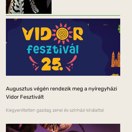
Augusztus végén rendezik meg a nyíregyházi
Vidor Fesztivált
Kiegyenlítetten gazdag zenei és színházi kínálattal