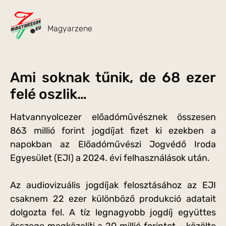
Magyarzene
Ami soknak tűnik, de 68 ezer
felé oszlik…
Hatvannyolcezer előadóművésznek összesen
863 millió forint jogdíjat fizet ki ezekben a
napokban az Előadóművészi Jogvédő Iroda
Egyesület (EJI) a 2024. évi felhasználások után.
Az audiovizuális jogdíjak felosztásához az EJI
csaknem 22 ezer különböző produkció adatait
dolgozta fel. A tíz legnagyobb jogdíj együttes
összege megközelíti a 20 millió forintot – közölte