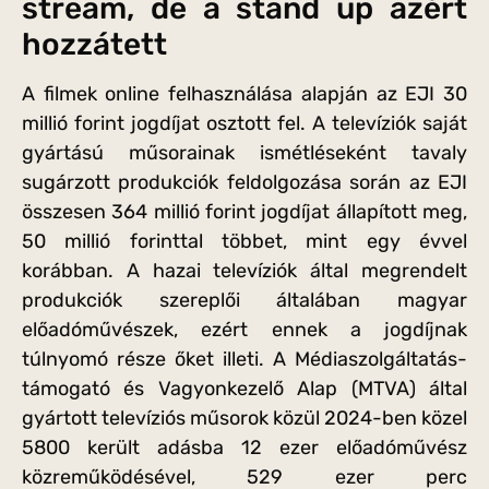
stream, de a stand up azért
hozzátett
A filmek online felhasználása alapján az EJI 30
millió forint jogdíjat osztott fel. A televíziók saját
gyártású műsorainak ismétléseként tavaly
sugárzott produkciók feldolgozása során az EJI
összesen 364 millió forint jogdíjat állapított meg,
50 millió forinttal többet, mint egy évvel
korábban. A hazai televíziók által megrendelt
produkciók szereplői általában magyar
előadóművészek, ezért ennek a jogdíjnak
túlnyomó része őket illeti. A Médiaszolgáltatás-
támogató és Vagyonkezelő Alap (MTVA) által
gyártott televíziós műsorok közül 2024-ben közel
5800 került adásba 12 ezer előadóművész
közreműködésével, 529 ezer perc