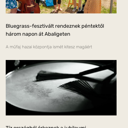
Bluegrass-fesztivált rendeznek péntektől
három napon át Abaligeten
A műfaj hazai központja ismét kitesz magáért