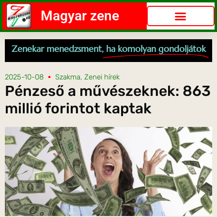
Magyar zene
Zenekar menedzsment,
ha komolyan gondoljátok
2025-10-08
Szakma
,
Zenei hírek
Pénzeső a művészeknek: 863
millió forintot kaptak