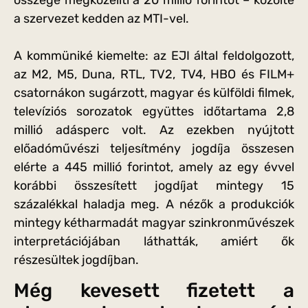
a szervezet kedden az MTI-vel.
A kommüniké kiemelte: az EJI által feldolgozott,
az M2, M5, Duna, RTL, TV2, TV4, HBO és FILM+
csatornákon sugárzott, magyar és külföldi filmek,
televíziós sorozatok együttes időtartama 2,8
millió adásperc volt. Az ezekben nyújtott
előadóművészi teljesítmény jogdíja összesen
elérte a 445 millió forintot, amely az egy évvel
korábbi összesített jogdíjat mintegy 15
százalékkal haladja meg. A nézők a produkciók
mintegy kétharmadát magyar szinkronművészek
interpretációjában láthatták, amiért ők
részesültek jogdíjban.
Még kevesett fizetett a