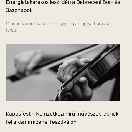
Energiatakarékos lesz idén a Debreceni Bor- és
Jazznapok
Minden kiemelt koncerthez egy-egy magyar borászat
társul
Kaposfest – Nemzetközi hírű művészek lépnek
fel a kamarazenei fesztiválon