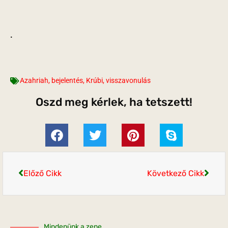
.
Azahriah
,
bejelentés
,
Krúbi
,
visszavonulás
Oszd meg kérlek, ha tetszett!
Előző Cikk
Következő Cikk
Mindenünk a zene