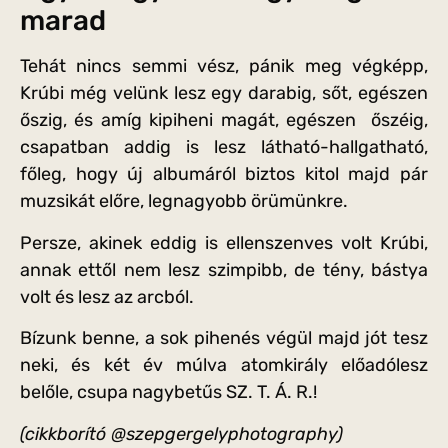
marad
Tehát nincs semmi vész, pánik meg végképp,
Krúbi még velünk lesz egy darabig, sőt, egészen
őszig, és amíg kipiheni magát, egészen őszéig,
csapatban addig is lesz látható-hallgatható,
főleg, hogy új albumáról biztos kitol majd pár
muzsikát előre, legnagyobb örümünkre.
Persze, akinek eddig is ellenszenves volt Krúbi,
annak ettől nem lesz szimpibb, de tény, bástya
volt és lesz az arcból.
Bízunk benne, a sok pihenés végül majd jót tesz
neki, és két év múlva atomkirály előadólesz
belőle, csupa nagybetűs SZ. T. Á. R.!
(cikkborító @szepgergelyphotography)