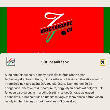
info@magyarzene.eu
Süti beállítások
A legjobb felhasználói élmény biztosítása érdekében olyan
IMPRESSZUM
technológiákat használunk, mint a sütik (cookie-k) a hálózati eszközök
információinak tárolására és/vagy elérésére. Ezen technológiák
elfogadása lehetővé teszi számunkra, hogy olyan adatokat dolgozzunk
ETIKAI KÓDEX
fel ezen az oldalon, mint a böngészési viselkedés vagy az egyedi
MÉDIA AJÁNLAT
azonosítók. A hozzájárulás elutasítása vagy visszavonása hátrányosan
befolyásolhat bizonyos funkciókat és működéseket.
ADATKEZELÉSI NYILATKOZAT