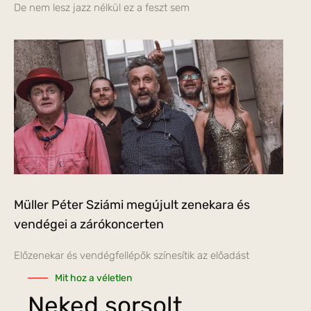
De nem lesz jazz nélkül ez a feszt sem
Müller Péter Sziámi megújult zenekara és
vendégei a zárókoncerten
Előzenekar és vendégfellépők színesítik az előadást
Mit hoz a véletlen
Neked sorsolt