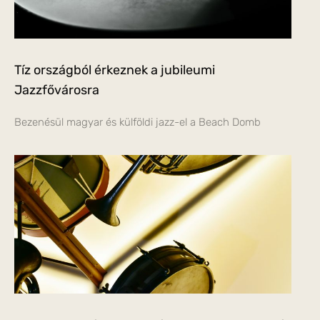
Tíz országból érkeznek a jubileumi
Jazzfővárosra
Bezenésül magyar és külföldi jazz-el a Beach Domb