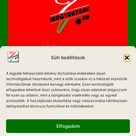
info@magyarzene.eu
Süti beállítások
A legjobb felhasználói élmény biztosítása érdekében olyan
IMPRESSZUM
technológiákat használunk, mint a sütik (cookie-k) a hálózati eszközök
információinak tárolására és/vagy elérésére. Ezen technológiák
ETIKAI KÓDEX
elfogadása lehetővé teszi számunkra, hogy olyan adatokat dolgozzunk
fel ezen az oldalon, mint a böngészési viselkedés vagy az egyedi
MÉDIA AJÁNLAT
azonosítók. A hozzájárulás elutasítása vagy visszavonása hátrányosan
befolyásolhat bizonyos funkciókat és működéseket.
ADATKEZELÉSI NYILATKOZAT
Elfogadom