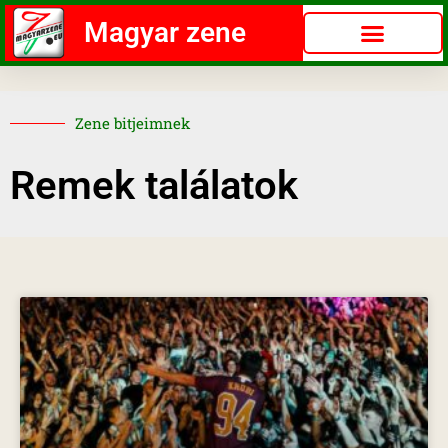
Magyar zene
Zene bitjeimnek
Remek találatok