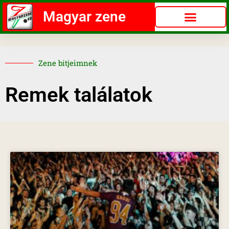
Magyar zene
Zene bitjeimnek
Remek találatok