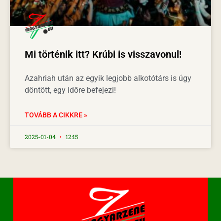
Mi történik itt? Krúbi is visszavonul!
Azahriah után az egyik legjobb alkotótárs is úgy
döntött, egy időre befejezi!
TOVÁBB A CIKKRE »
2025-01-04
12:15