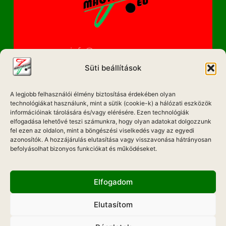
info@magyarzene.eu
Süti beállítások
A legjobb felhasználói élmény biztosítása érdekében olyan
IMPRESSZUM
technológiákat használunk, mint a sütik (cookie-k) a hálózati eszközök
információinak tárolására és/vagy elérésére. Ezen technológiák
ETIKAI KÓDEX
elfogadása lehetővé teszi számunkra, hogy olyan adatokat dolgozzunk
fel ezen az oldalon, mint a böngészési viselkedés vagy az egyedi
MÉDIA AJÁNLAT
azonosítók. A hozzájárulás elutasítása vagy visszavonása hátrányosan
befolyásolhat bizonyos funkciókat és működéseket.
ADATKEZELÉSI NYILATKOZAT
Elfogadom
Elutasítom
Hadd Szóljon!