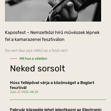
Kaposfest – Nemzetközi hírű művészek lépnek
fel a kamarazenei fesztiválon
De nem lesz jazz nélkül ez a feszt sem
Mit hoz a véletlen
Neked sorsolt
Húsz fellépővel várja a közönséget a Boglart
fesztivál
Julio
2025-08-20
Február közepéig lehet jelentkezni az Electronic