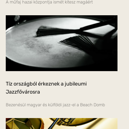
A műfaj hazai központja ismét kitesz magáért
Tíz országból érkeznek a jubileumi
Jazzfővárosra
Bezenésül magyar és külföldi jazz-el a Beach Domb