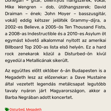
Donegan – gitár, billentyűs hangszerek, vokál;
Mike Wengren – dob, ütőhangszerek; David
Draiman – ének; John Moyer – basszusgitár,
vokál) eddig kétszer jelölték Grammy-díjra, a
2002-es Believe, a 2005-ös Ten Thousand Fists,
a 2008-as Indestructible és a 2010-es Asylum öt
egymást követő alkalommal nyitott az amerikai
Billboard Top 200-as lista első helyén. Ez a hard
rock zenekarok közül a Disturbed-ön kívül
egyedül a Metallicának sikerült.
Az együttes előtt október 6-án Budapesten is a
Megadeth lesz az előzenekar: a Dave Mustaine
által vezetett legendás metálcsapat legutóbb
tavaly nyáron járt Magyarországon, akkor a
Barba Negrában adott koncertet.
Disturbed
,
Megadeth