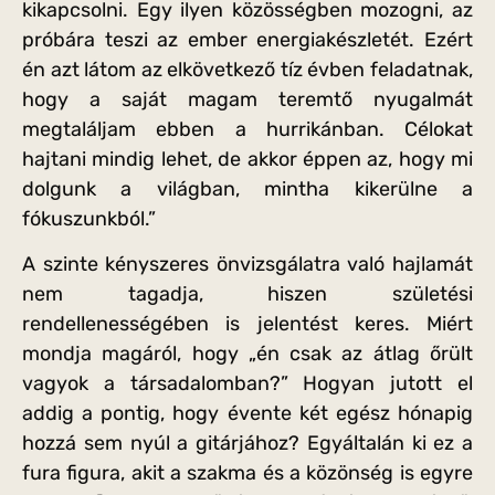
kikapcsolni. Egy ilyen közösségben mozogni, az
próbára teszi az ember energiakészletét. Ezért
én azt látom az elkövetkező tíz évben feladatnak,
hogy a saját magam teremtő nyugalmát
megtaláljam ebben a hurrikánban. Célokat
hajtani mindig lehet, de akkor éppen az, hogy mi
dolgunk a világban, mintha kikerülne a
fókuszunkból.”
A szinte kényszeres önvizsgálatra való hajlamát
nem tagadja, hiszen születési
rendellenességében is jelentést keres. Miért
mondja magáról, hogy „én csak az átlag őrült
vagyok a társadalomban?” Hogyan jutott el
addig a pontig, hogy évente két egész hónapig
hozzá sem nyúl a gitárjához? Egyáltalán ki ez a
fura figura, akit a szakma és a közönség is egyre