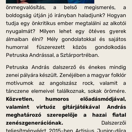
önmegvalósítás, a belső megismerés, a
boldogság útján jó irányban haladjunk? Hogyan
tudja egy önkritikus ember megtalálni az alkotói
nyugalmát? Milyen lehet egy ötéves gyerek
álmaiban élni? Mély gondolatokkal és sajátos
humorral fűszerezett közös gondolkodás
Petruska Andrással, a Sztárportréban.
Petruska András dalszerző és énekes mindig
zenei pályára készült. Zenéjében a magyar folklór
motívumok az angolszász rock, valamit a
tánczene elemeivel találkoznak, sokak örömére.
Közvetlen, humoros előadásmódjával,
valamint virtuóz gitárjátékával András
meghatározó szerepelője a hazai fiatal
zenészgenerációnak.
Dalszerzői
teljesítményéért 2015-ben Artisjus Junior-díjra