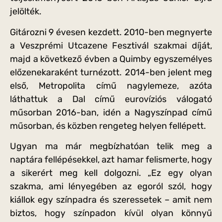
jelölték.
Gitározni 9 évesen kezdett. 2010-ben megnyerte
a Veszprémi Utcazene Fesztivál szakmai díját,
majd a következő évben a Quimby egyszemélyes
előzenekaraként turnézott. 2014-ben jelent meg
első, Metropolita című nagylemeze, azóta
láthattuk a Dal című eurovíziós válogató
műsorban 2016-ban, idén a Nagyszínpad című
műsorban, és közben rengeteg helyen fellépett.
Ugyan ma már megbízhatóan telik meg a
naptára fellépésekkel, azt hamar felismerte, hogy
a sikerért meg kell dolgozni. „Ez egy olyan
szakma, ami lényegében az egoról szól, hogy
kiállok egy színpadra és szeressetek – amit nem
biztos, hogy színpadon kívül olyan könnyű