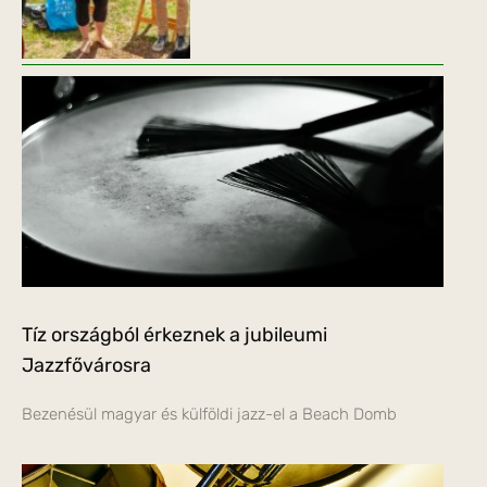
Tíz országból érkeznek a jubileumi
Jazzfővárosra
Bezenésül magyar és külföldi jazz-el a Beach Domb