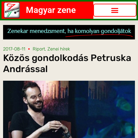
Magyar zene
Zenekar menedzsment,
ha komolyan gondoljátok
2017-08-11
Riport
,
Zenei hírek
Közös gondolkodás Petruska
Andrással