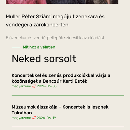
Müller Péter Sziámi megújult zenekara és
vendégei a zárókoncerten
Előzenekar és vendégfellépők színesítik az előadást
Mit hoz a véletlen
Neked sorsolt
Koncertekkel és zenés produkciókkal várja a
közönséget a Benczúr Kerti Esték
magyarzene
2026-06-05
Múzeumok éjszakája – Koncertek is lesznek
Tolnában
magyarzene
2026-06-19