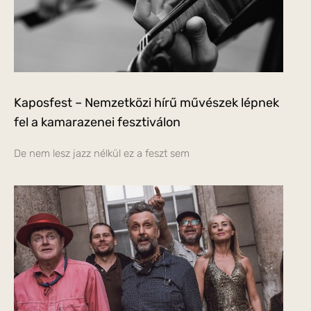
Kaposfest – Nemzetközi hírű művészek lépnek
fel a kamarazenei fesztiválon
De nem lesz jazz nélkül ez a feszt sem