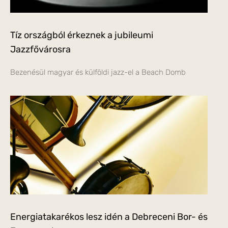
Tíz országból érkeznek a jubileumi
Jazzfővárosra
Bezenésül magyar és külföldi jazz-el a Beach Domb
Energiatakarékos lesz idén a Debreceni Bor- és