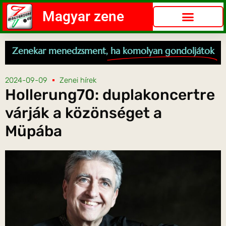
Magyar zene
Zenekar menedzsment,
ha komolyan gondoljátok
2024-09-09
Zenei hírek
Hollerung70: duplakoncertre
várják a közönséget a
Müpába