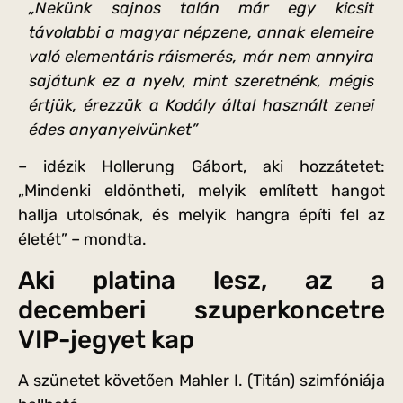
„Nekünk sajnos talán már egy kicsit
távolabbi a magyar népzene, annak elemeire
való elementáris ráismerés, már nem annyira
sajátunk ez a nyelv, mint szeretnénk, mégis
értjük, érezzük a Kodály által használt zenei
édes anyanyelvünket”
– idézik Hollerung Gábort, aki hozzátetet:
„Mindenki eldöntheti, melyik említett hangot
hallja utolsónak, és melyik hangra építi fel az
életét” – mondta.
Aki platina lesz, az a
decemberi szuperkoncetre
VIP-jegyet kap
A szünetet követően Mahler I. (Titán) szimfóniája