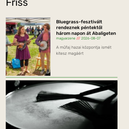
Friss
Bluegrass-fesztivált
rendeznek péntektől
három napon át Abaligeten
magyarzene
2026-08-07
A műfaj hazai központja ismét
kitesz magáért