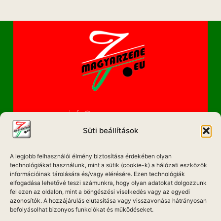
info@magyarzene.eu
Süti beállítások
A legjobb felhasználói élmény biztosítása érdekében olyan
IMPRESSZUM
technológiákat használunk, mint a sütik (cookie-k) a hálózati eszközök
információinak tárolására és/vagy elérésére. Ezen technológiák
ETIKAI KÓDEX
elfogadása lehetővé teszi számunkra, hogy olyan adatokat dolgozzunk
fel ezen az oldalon, mint a böngészési viselkedés vagy az egyedi
MÉDIA AJÁNLAT
azonosítók. A hozzájárulás elutasítása vagy visszavonása hátrányosan
befolyásolhat bizonyos funkciókat és működéseket.
ADATKEZELÉSI NYILATKOZAT