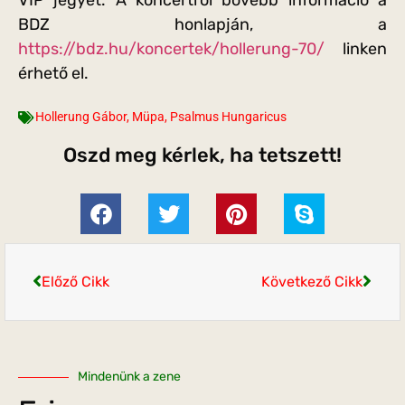
VIP jegyet. A koncertről bővebb információ a
BDZ honlapján, a
https://bdz.hu/koncertek/hollerung-70/
linken
érhető el.
Hollerung Gábor
,
Müpa
,
Psalmus Hungaricus
Oszd meg kérlek, ha tetszett!
Előző Cikk
Következő Cikk
Mindenünk a zene