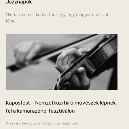
Jazznapok
Minden kiemelt koncerthez egy-egy magyar borászat
társul
Kaposfest – Nemzetközi hírű művészek lépnek
fel a kamarazenei fesztiválon
De nem lesz jazz nélkül ez a feszt sem