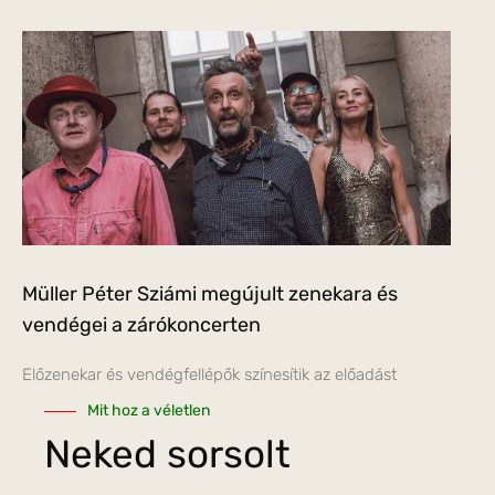
Müller Péter Sziámi megújult zenekara és
vendégei a zárókoncerten
Előzenekar és vendégfellépők színesítik az előadást
Mit hoz a véletlen
Neked sorsolt