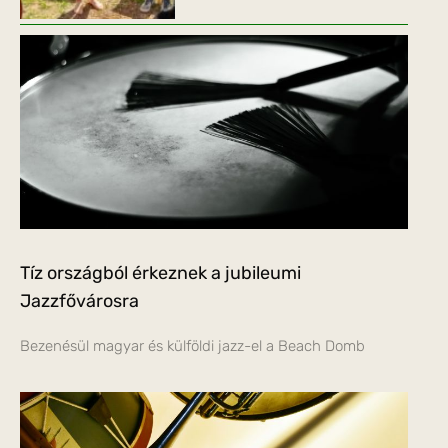
Tíz országból érkeznek a jubileumi
Jazzfővárosra
Bezenésül magyar és külföldi jazz-el a Beach Domb