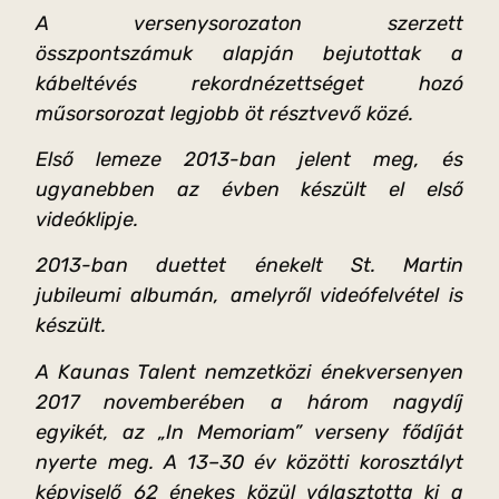
A versenysorozaton szerzett
összpontszámuk alapján bejutottak a
kábeltévés rekordnézettséget hozó
műsorsorozat legjobb öt résztvevő közé.
Első lemeze 2013-ban jelent meg, és
ugyanebben az évben készült el első
videóklipje.
2013-ban duettet énekelt St. Martin
jubileumi albumán, amelyről videófelvétel is
készült.
A Kaunas Talent nemzetközi énekversenyen
2017 novemberében a három nagydíj
egyikét, az „In Memoriam” verseny fődíját
nyerte meg. A 13–30 év közötti korosztályt
képviselő 62 énekes közül választotta ki a