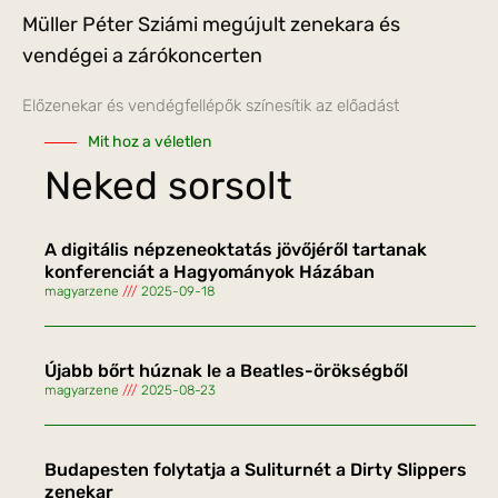
Müller Péter Sziámi megújult zenekara és
vendégei a zárókoncerten
Előzenekar és vendégfellépők színesítik az előadást
Mit hoz a véletlen
Neked sorsolt
A digitális népzeneoktatás jövőjéről tartanak
konferenciát a Hagyományok Házában
magyarzene
2025-09-18
Újabb bőrt húznak le a Beatles-örökségből
magyarzene
2025-08-23
Budapesten folytatja a Suliturnét a Dirty Slippers
zenekar