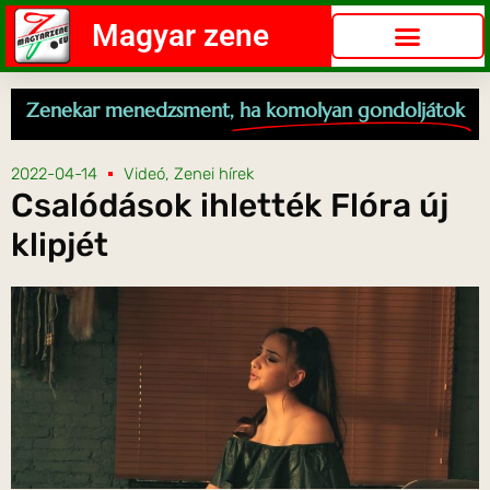
Magyar zene
Zenekar menedzsment,
ha komolyan gondoljátok
2022-04-14
Videó
,
Zenei hírek
Csalódások ihlették Flóra új
klipjét