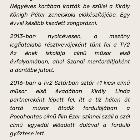
Négyéves korában íratták be szülei a Király
Königh Péter zeneiskola előkészítőjébe. Egy
évvel később kezdett zongorázni.
2013-ban nyolcévesen, a mezőny
legfiatalabb résztvevőjeként tűnt fel a TV2
Az ének iskolája című műsor első
évfolyamában, ahol Szandi mentoráltjaként
a döntőbe jutott.
2016-ban a Tv2 Sztárban sztár +1 kicsi című
műsor első évadában Király Linda
partnereként lépett fel, itt a tíz héten át
tartó műsor ötödik fordulójában a
Pocahontas című film Ezer színnel száll a szél
című egyedül előadott dalával a forduló
győztese lett.