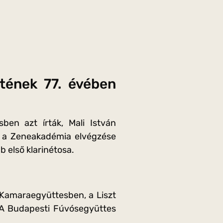
etének 77. évében
ben azt írták, Mali István
d a Zeneakadémia elvégzése
 első klarinétosa.
 Kamaraegyüttesben, a Liszt
 A Budapesti Fúvósegyüttes