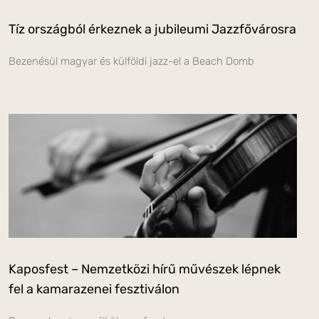
Tíz országból érkeznek a jubileumi Jazzfővárosra
Bezenésül magyar és külföldi jazz-el a Beach Domb
Kaposfest – Nemzetközi hírű művészek lépnek
fel a kamarazenei fesztiválon