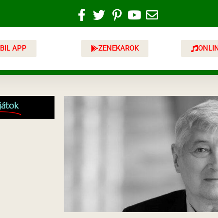
BIL APP
ZENEKAROK
ONLI
játok