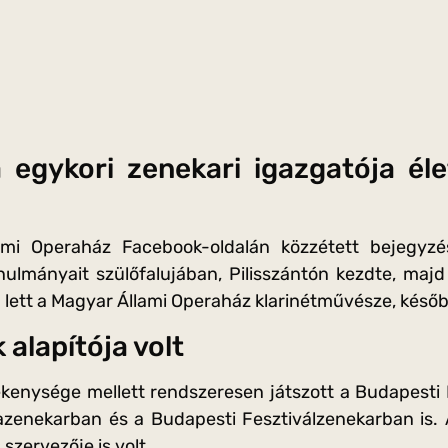
 egykori zenekari igazgatója él
mi Operaház Facebook-oldalán közzétett bejegyzés
ulmányait szülőfalujában, Pilisszántón kezdte, maj
 lett a Magyar Állami Operaház klarinétművésze, később
 alapítója volt
kenysége mellett rendszeresen játszott a Budapesti
zenekarban és a Budapesti Fesztiválzenekarban is.
 szervezője is volt.