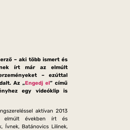
erző – aki több ismert és
nek írt már az elmúlt
erzeményeket – ezúttal
dalt. Az „
Engedj el
” című
ényhez egy videóklip is
ngszereléssel aktívan 2013
Az elmúlt években írt és
 Ívnek, Batánovics Lilinek,