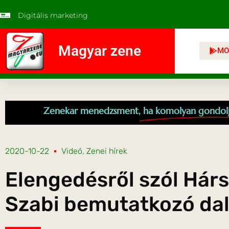
Digitális marketing
Magyar zene
MO
Zenekar menedzsment,
ha komolyan gondol
2020-10-22
Videó
,
Zenei hírek
Elengedésről szól Hár
Szabi bemutatkozó da