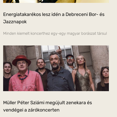
Energiatakarékos lesz idén a Debreceni Bor- és
Jazznapok
Minden kiemelt koncerthez egy-egy magyar borászat társul
Müller Péter Sziámi megújult zenekara és
vendégei a zárókoncerten