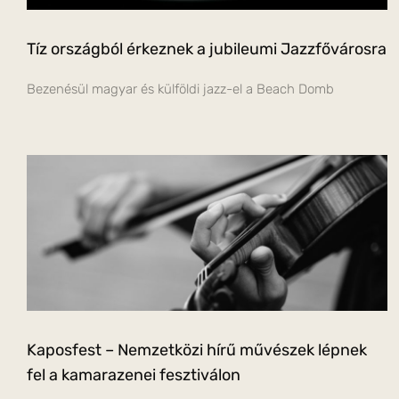
Tíz országból érkeznek a jubileumi Jazzfővárosra
Bezenésül magyar és külföldi jazz-el a Beach Domb
Kaposfest – Nemzetközi hírű művészek lépnek
fel a kamarazenei fesztiválon