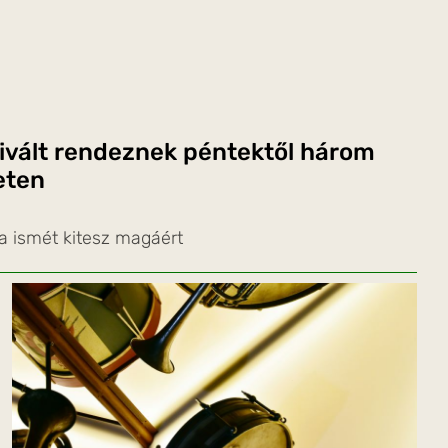
ivált rendeznek péntektől három
eten
a ismét kitesz magáért