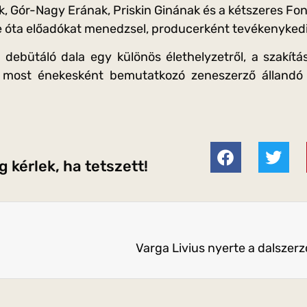
k, Gór-Nagy Erának, Priskin Ginának és a kétszeres Fo
e óta előadókat menedzsel, producerként tevékenyked
 debütáló dala egy különös élethelyzetről, a szakítá
 most énekesként bemutatkozó zeneszerző állandó a
 kérlek, ha tetszett!
Varga Livius nyerte a dalszer