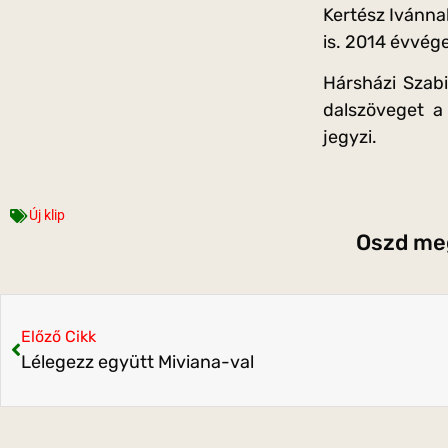
Kertész Ivánna
is. 2014 évvég
Hársházi Szabi
dalszöveget a
jegyzi.
Új klip
Oszd meg
Előző Cikk
Lélegezz együtt Miviana-val