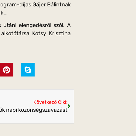
nogram-díjas Gájer Bálintnak
ik…
s utáni elengedésről szól. A
lkotótársa Kotsy Krisztina
Következő Cikk
zők napi közönségszavazást