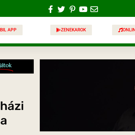
BIL APP
ZENEKAROK
ONLI
játok
sházi
la