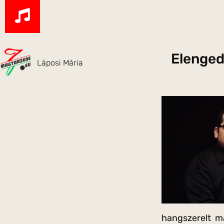
Elenge
Láposi Mária
hangszerelt má