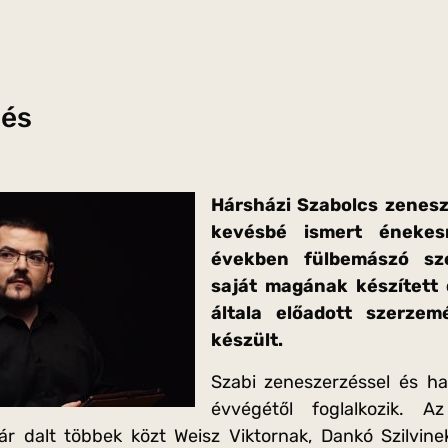
dés
Hársházi Szabolcs zenesz
kevésbé ismert énekes
években fülbemászó sz
saját magának készített 
általa előadott szerzem
készült.
Szabi zeneszerzéssel és ha
évvégétől foglalkozik. 
r dalt többek közt Weisz Viktornak, Dankó Szilvinek,