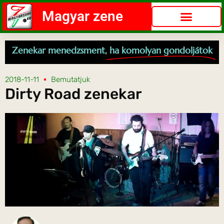
Magyar zene
Zenekar menedzsment,
ha komolyan gondoljátok
2018-11-11
Bemutatjuk
Dirty Road zenekar