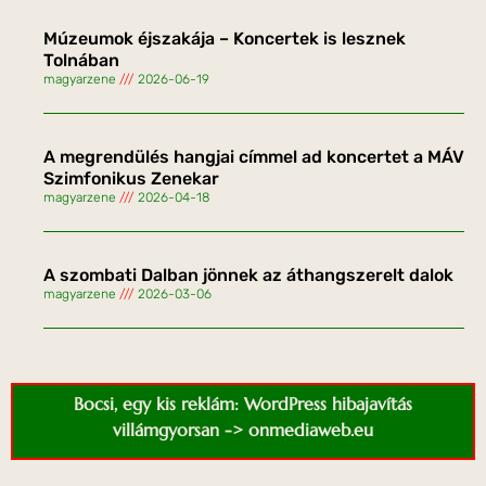
Múzeumok éjszakája – Koncertek is lesznek
Tolnában
magyarzene
2026-06-19
A megrendülés hangjai címmel ad koncertet a MÁV
Szimfonikus Zenekar
magyarzene
2026-04-18
A szombati Dalban jönnek az áthangszerelt dalok
magyarzene
2026-03-06
Bocsi, egy kis reklám: WordPress hibajavítás
villámgyorsan -> onmediaweb.eu