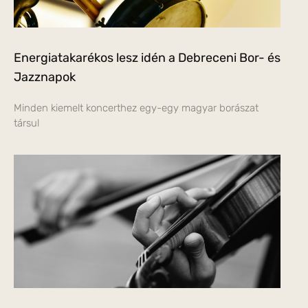
Energiatakarékos lesz idén a Debreceni Bor- és
Jazznapok
Minden kiemelt koncerthez egy-egy magyar borászat
társul