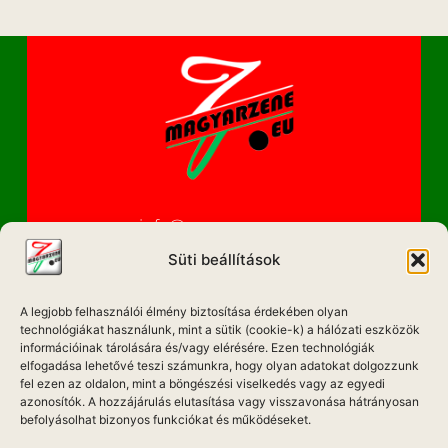
info@magyarzene.eu
Süti beállítások
A legjobb felhasználói élmény biztosítása érdekében olyan
IMPRESSZUM
technológiákat használunk, mint a sütik (cookie-k) a hálózati eszközök
információinak tárolására és/vagy elérésére. Ezen technológiák
ETIKAI KÓDEX
elfogadása lehetővé teszi számunkra, hogy olyan adatokat dolgozzunk
fel ezen az oldalon, mint a böngészési viselkedés vagy az egyedi
MÉDIA AJÁNLAT
azonosítók. A hozzájárulás elutasítása vagy visszavonása hátrányosan
befolyásolhat bizonyos funkciókat és működéseket.
ADATKEZELÉSI NYILATKOZAT