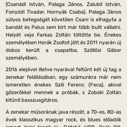
(Csanádi István, Palaga János, Zalubil István,
Fonyódi Tivadar, Hornyák Csaba). Palaga János
súlyos betegségét követően Csani is elhagyta a
bandát és Palus sem bírt már több bulit vállalni.
Helyét veje Farkas Zoltán töltötte be. Énekes
személyében Horák Zsoltot jött és 2011 nyarán új
dobos került a csapatba, Szöllősi Gábor
személyében.
2016 elejével illetve nyarával feltűnt két új tag a
zenekar felállásában, egy számunkra már nem
ismeretlen énekes Szili Ferenc (Feca), akivel
gőzerőkkel mennek a próbák, s Zoboki Zoltán
kitűnő basszusgitáros.
A zenekar műsorának java részét, a 70-es, 80-as
évek klasszikus magyar rock, és blues előadók