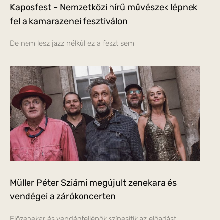
Kaposfest – Nemzetközi hírű művészek lépnek
fel a kamarazenei fesztiválon
De nem lesz jazz nélkül ez a feszt sem
Müller Péter Sziámi megújult zenekara és
vendégei a zárókoncerten
Előzenekar és vendégfellépők színesítik az előadást