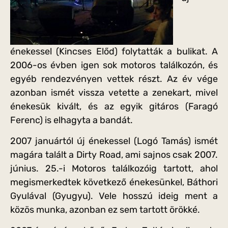
énekessel (Kincses Előd) folytatták a bulikat. A
2006-os évben igen sok motoros találkozón, és
egyéb rendezvényen vettek részt. Az év vége
azonban ismét vissza vetette a zenekart, mivel
énekesük kivált, és az egyik gitáros (Faragó
Ferenc) is elhagyta a bandát.
2007 januártól új énekessel (Logó Tamás) ismét
magára talált a Dirty Road, ami sajnos csak 2007.
június. 25.-i Motoros találkozóig tartott, ahol
megismerkedtek következő énekesünkel, Báthori
Gyulával (Gyugyu). Vele hosszú ideig ment a
közös munka, azonban ez sem tartott örökké.