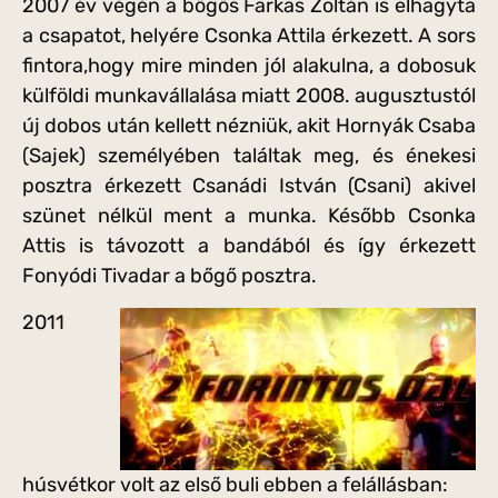
2007 év végén a bőgős Farkas Zoltán is elhagyta
a csapatot, helyére Csonka Attila érkezett. A sors
fintora,hogy mire minden jól alakulna, a dobosuk
külföldi munkavállalása miatt 2008. augusztustól
új dobos után kellett nézniük, akit Hornyák Csaba
(Sajek) személyében találtak meg, és énekesi
posztra érkezett Csanádi István (Csani) akivel
szünet nélkül ment a munka. Később Csonka
Attis is távozott a bandából és így érkezett
Fonyódi Tivadar a bőgő posztra.
2011
húsvétkor volt az első buli ebben a felállásban: