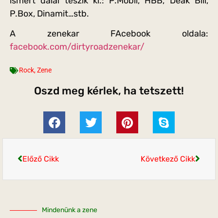
ismert dalai teszik ki.: P.Mobil, HBB, Deák Bill,
P.Box, Dinamit…stb.
A zenekar FAcebook oldala:
facebook.com/dirtyroadzenekar/
Rock
,
Zene
Oszd meg kérlek, ha tetszett!
Előző Cikk
Következő Cikk
Mindenünk a zene