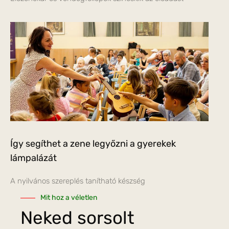
Így segíthet a zene legyőzni a gyerekek
lámpalázát
A nyilvános szereplés tanítható készség
Mit hoz a véletlen
Neked sorsolt