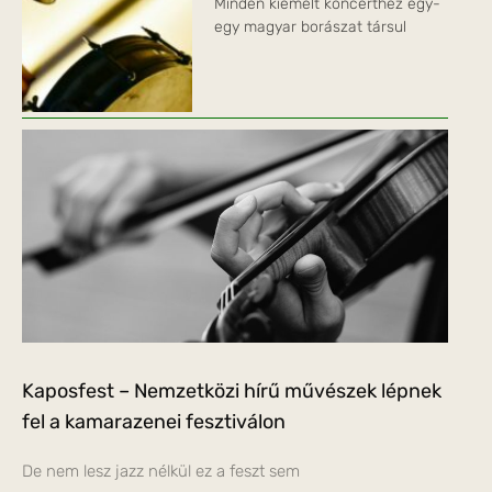
Minden kiemelt koncerthez egy-
egy magyar borászat társul
Kaposfest – Nemzetközi hírű művészek lépnek
fel a kamarazenei fesztiválon
De nem lesz jazz nélkül ez a feszt sem