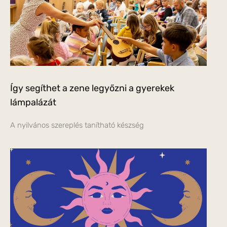
Így segíthet a zene legyőzni a gyerekek
lámpalázát
A nyilvános szereplés tanítható készség