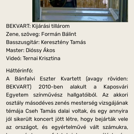
BEKVART: Kijárási tillárom
Zene, szöveg: Formán Bálint
Basszusgitár: Keresztény Tamás
Master: Dióssy Ákos
Videó: Ternai Krisztina
Háttérinfó:
A Bánfalvi Eszter Kvartett (avagy röviden:
BEKVART) 2010-ben alakult a Kaposvári
Egyetem színművész hallgatóiból. Az akkori
osztály másodéves zenés mesterség vizsgájának
témája Cseh Tamás dalai voltak, és egy annyira
jól sikerült koncert jött létre, hogy bejárták vele
az országot, és egyértelművé vált számukra,