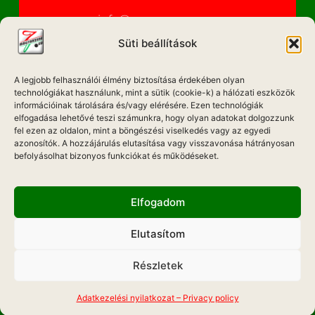
info@magyarzene.eu
Süti beállítások
A legjobb felhasználói élmény biztosítása érdekében olyan
IMPRESSZUM
technológiákat használunk, mint a sütik (cookie-k) a hálózati eszközök
információinak tárolására és/vagy elérésére. Ezen technológiák
ETIKAI KÓDEX
elfogadása lehetővé teszi számunkra, hogy olyan adatokat dolgozzunk
fel ezen az oldalon, mint a böngészési viselkedés vagy az egyedi
MÉDIA AJÁNLAT
azonosítók. A hozzájárulás elutasítása vagy visszavonása hátrányosan
befolyásolhat bizonyos funkciókat és működéseket.
ADATKEZELÉSI NYILATKOZAT
Elfogadom
Elutasítom
Hadd Szóljon!
Részletek
Weboldal Készítés: ONMEDIAWEB
MOBIL APP
Adatkezelési nyilatkozat – Privacy policy