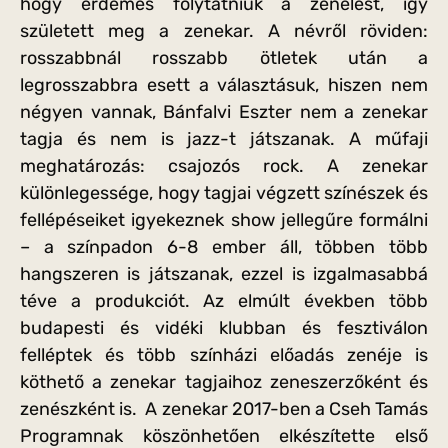
hogy érdemes folytatniuk a zenélést, így
született meg a zenekar. A névről röviden:
rosszabbnál rosszabb ötletek után a
legrosszabbra esett a választásuk, hiszen nem
négyen vannak, Bánfalvi Eszter nem a zenekar
tagja és nem is jazz-t játszanak. A műfaji
meghatározás: csajozós rock. A zenekar
különlegessége, hogy tagjai végzett színészek és
fellépéseiket igyekeznek show jellegűre formálni
– a színpadon 6-8 ember áll, többen több
hangszeren is játszanak, ezzel is izgalmasabbá
téve a produkciót. Az elmúlt években több
budapesti és vidéki klubban és fesztiválon
felléptek és több színházi előadás zenéje is
köthető a zenekar tagjaihoz zeneszerzőként és
zenészként is. A zenekar 2017-ben a Cseh Tamás
Programnak köszönhetően elkészítette első