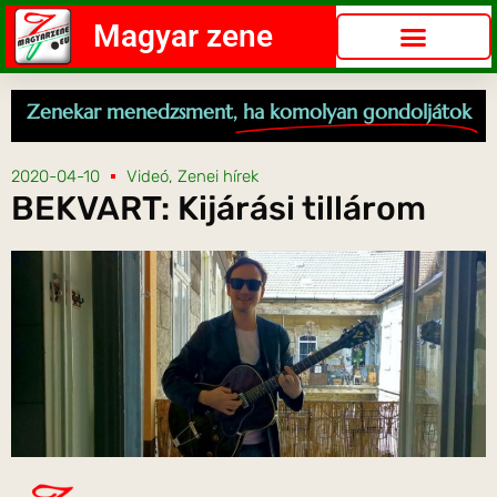
Magyar zene
Zenekar menedzsment,
ha komolyan gondoljátok
2020-04-10
Videó
,
Zenei hírek
BEKVART: Kijárási tillárom