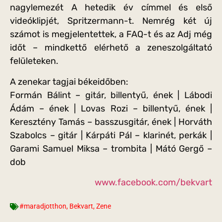
nagylemezét A hetedik év címmel és első
videóklipjét, Spritzermann-t. Nemrég két új
számot is megjelentettek, a FAQ-t és az Adj még
időt – mindkettő elérhető a zeneszolgáltató
felületeken.
A zenekar tagjai békeidőben:
Formán Bálint – gitár, billentyű, ének | Lábodi
Ádám – ének | Lovas Rozi – billentyű, ének |
Keresztény Tamás – basszusgitár, ének | Horváth
Szabolcs – gitár | Kárpáti Pál – klarinét, perkák |
Garami Samuel Miksa – trombita | Mátó Gergő –
dob
www.facebook.com/bekvart
#maradjotthon
,
Bekvart
,
Zene