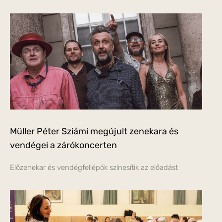
Müller Péter Sziámi megújult zenekara és
vendégei a zárókoncerten
Előzenekar és vendégfellépők színesítik az előadást