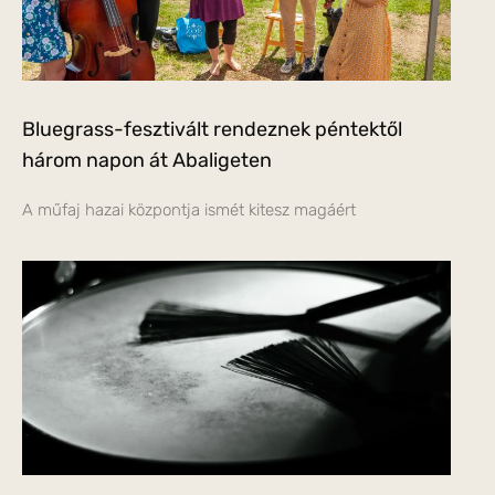
Bluegrass-fesztivált rendeznek péntektől
három napon át Abaligeten
A műfaj hazai központja ismét kitesz magáért