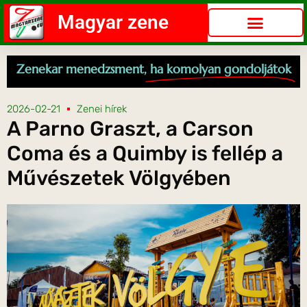
Magyar zene
Zenekar menedzsment,
ha komolyan gondoljátok
2026-02-21
Zenei hírek
A Parno Graszt, a Carson
Coma és a Quimby is fellép a
Művészetek Völgyében