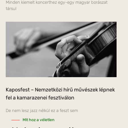
Minden kiemelt koncerthez egy-egy magyar borászat
társul
Kaposfest – Nemzetközi hírű művészek lépnek
fel a kamarazenei fesztiválon
De nem lesz jazz nélkül ez a feszt sem
Mit hoz a véletlen