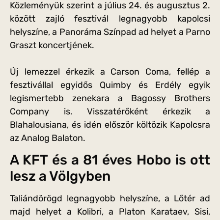
Közleményük szerint a július 24. és augusztus 2.
között zajló fesztivál legnagyobb kapolcsi
helyszíne, a Panoráma Színpad ad helyet a Parno
Graszt koncertjének.
Új lemezzel érkezik a Carson Coma, fellép a
fesztivállal egyidős Quimby és Erdély egyik
legismertebb zenekara a Bagossy Brothers
Company is. Visszatérőként érkezik a
Blahalousiana, és idén először költözik Kapolcsra
az Analog Balaton.
A KFT és a 81 éves Hobo is ott
lesz a Völgyben
Taliándörögd legnagyobb helyszíne, a Lőtér ad
majd helyet a Kolibri, a Platon Karataev, Sisi,