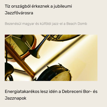
Tíz országból érkeznek a jubileumi
Jazzfővárosra
Bezenésül magyar és külföldi jazz-el a Beach Domb
Energiatakarékos lesz idén a Debreceni Bor- és
Jazznapok