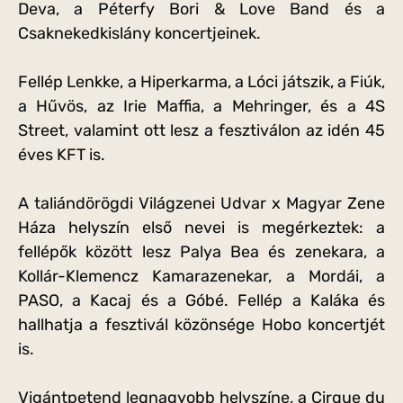
Deva, a Péterfy Bori & Love Band és a
Csaknekedkislány koncertjeinek.
Fellép Lenkke, a Hiperkarma, a Lóci játszik, a Fiúk,
a Hűvös, az Irie Maffia, a Mehringer, és a 4S
Street, valamint ott lesz a fesztiválon az idén 45
éves KFT is.
A taliándörögdi Világzenei Udvar x Magyar Zene
Háza helyszín első nevei is megérkeztek: a
fellépők között lesz Palya Bea és zenekara, a
Kollár-Klemencz Kamarazenekar, a Mordái, a
PASO, a Kacaj és a Góbé. Fellép a Kaláka és
hallhatja a fesztivál közönsége Hobo koncertjét
is.
Vigántpetend legnagyobb helyszíne, a Cirque du