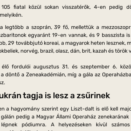
t 105 fiatal közül sokan visszatérők, 4-en pedig d
melyikén.
 legtöbb a szoprán, 39 fő, mellettük a mezzoszoprá
zbaritonok egyaránt 19-en vannak, és 9 basszista is
bb, 29 továbbjutó koreai, a magyarok heten lesznek, mel
beliek, norvég, brazil, olasz, dán, brit, kazah és török 
élő fordulói augusztus 31. és szeptember 6. közöt
a döntő a Zeneakadémián, míg a gála az Operaházban
sz.
ukrán tagja is lesz a zsűrinek
n a hagyomány szerint egy Liszt-dalt is elő kell maj
gálán pedig a Magyar Állami Operaház zenekarának k
 lépnek pódiumra. A helyezéseken kívül számos k