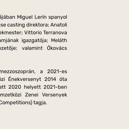
jában Miguel Lerín spanyol
e casting direktora; Anatoli
ekmester; Vittorio Terranova
ramjának igazgatója; Meláth
etője; valamint Ókovács
 mezzoszoprán, a 2021-es
zi Énekversenyt 2014 óta
att 2020 helyett 2021-ben
mzetközi Zenei Versenyek
Competitions) tagja.