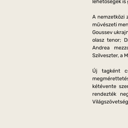
lehetőségek is
A nemzetközi z
művészeti mene
Goussev ukrajn
olasz tenor; D
Andrea mezzo
Szilveszter, a 
Új tagként c
megméretteté
kétévente sze
rendezték ne
Világszövetség