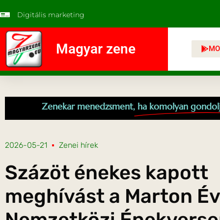
Digitális marketing
Magyar zene
MO
Zenekar menedzsment,
ha komolyan gondol
2026-05-21
Zenei hírek
Százöt énekes kapott
meghívást a Marton É
Nemzetközi Énekverse