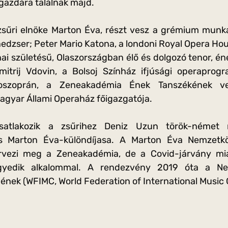
 gazdára találnak majd.
sűri elnöke Marton Éva, részt vesz a grémium munká
dzser; Peter Mario Katona, a londoni Royal Opera Hous
ai születésű, Olaszországban élő és dolgozó tenor, én
mitrij Vdovin, a Bolsoj Színház ifjúsági operaprog
szoprán, a Zeneakadémia Ének Tanszékének vez
Magyar Állami Operaház főigazgatója.
satlakozik a zsűrihez Deniz Uzun török-német
s Marton Éva-különdíjasa. A Marton Éva Nemzetkö
rvezi meg a Zeneakadémia, de a Covid-járvány mi
gyedik alkalommal. A rendezvény 2019 óta a Ne
ének (WFIMC, World Federation of International Music 