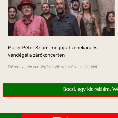
Müller Péter Sziámi megújult zenekara és
vendégei a zárókoncerten
Előzenekar és vendégfellépők színesítik az előadást
Bocsi, egy kis reklám: 