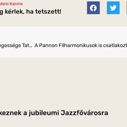
Mario Katona
 kérlek, ha tetszett!
A RockSziget lesz a Víz, Zene, Virág Fesztivál különlegessége Tatán
rkeznek a jubileumi Jazzfővárosra