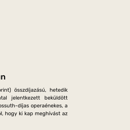
un
nt) összdíjazású, hetedik
al jelentkezett beküldött
Kossuth-díjas operaénekes, a
l, hogy ki kap meghívást az