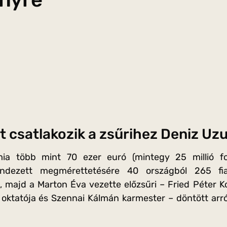
t csatlakozik a zsűrihez Deniz Uz
a több mint 70 ezer euró (mintegy 25 millió fori
ndezett megmérettetésére 40 országból 265 fiat
el, majd a Marton Éva vezette előzsűri – Fried Péter 
ktatója és Szennai Kálmán karmester – döntött arró