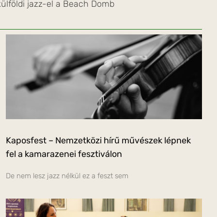
ülföldi jazz-el a Beach Domb
Kaposfest – Nemzetközi hírű művészek lépnek
fel a kamarazenei fesztiválon
De nem lesz jazz nélkül ez a feszt sem