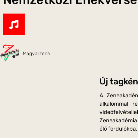
Magyarzene
Új tagkén
A Zeneakadémi
alkalommal re
videófelvétell
Zeneakadémia o
élő fordulókba.