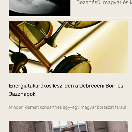
Bezenésül magyar és k
Energiatakarékos lesz idén a Debreceni Bor- és
Jazznapok
Minden kiemelt koncerthez egy-egy magyar borászat társul