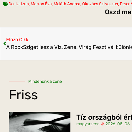
Deniz Uzun
,
Marton Éva
,
Meláth Andrea
,
Ókovács Szilveszter
,
Peter 
Oszd meg
Előző Cikk
Mindenünk a zene
Friss
Tíz országból é
magyarzene
2026-08-06