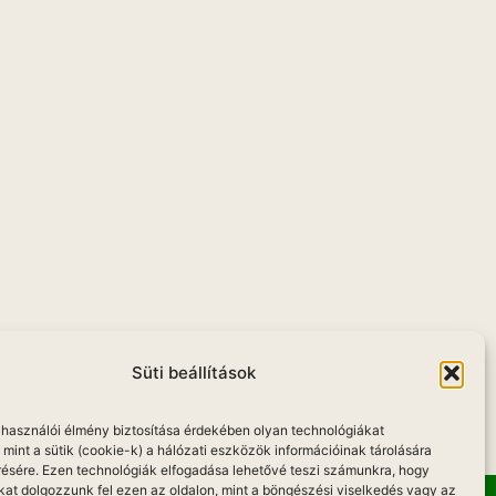
u
Süti beállítások
elhasználói élmény biztosítása érdekében olyan technológiákat
mint a sütik (cookie-k) a hálózati eszközök információinak tárolására
résére. Ezen technológiák elfogadása lehetővé teszi számunkra, hogy
kat dolgozzunk fel ezen az oldalon, mint a böngészési viselkedés vagy az