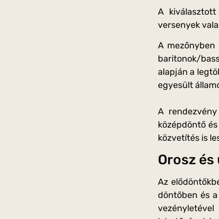
A kiválasztot
versenyek vala
A mezőnyben a
baritonok/bass
alapján a legtö
egyesült államok
A rendezvény 
középdöntő és 
közvetítés is le
Orosz és 
Az elődöntőkbe
döntőben és a 
vezényletével