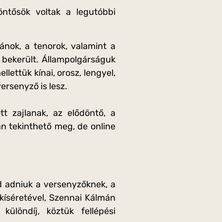
öntősök voltak a legutóbbi
nok, a tenorok, valamint a
 bekerült. Állampolgárságuk
lettük kínai, orosz, lengyel,
versenyző is lesz.
t zajlanak, az elődöntő, a
 tekinthető meg, de online
d adniuk a versenyzőknek, a
íséretével, Szennai Kálmán
ülöndíj, köztük fellépési