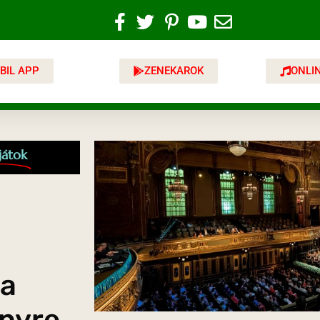
BIL APP
ZENEKAROK
ONLI
játok
va
nyre