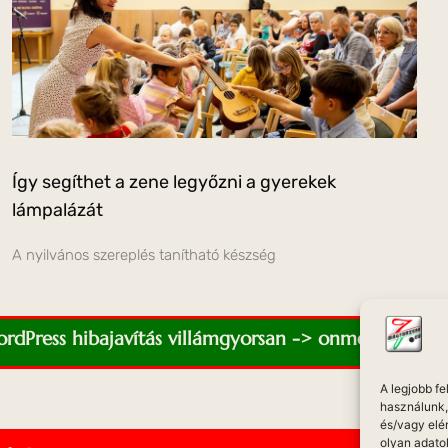
Így segíthet a zene legyőzni a gyerekek
lámpalázát
A nyilvános szereplés tanítható készség
WordPress hibajavítás villámgyorsan -> onmediaweb.e
A legjobb f
használunk, 
és/vagy elé
olyan adato