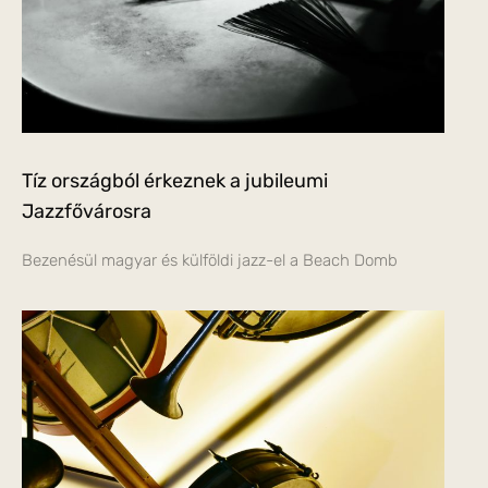
Tíz országból érkeznek a jubileumi
Jazzfővárosra
Bezenésül magyar és külföldi jazz-el a Beach Domb