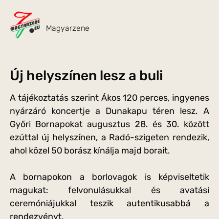
Magyarzene
Új helyszínen lesz a buli
A tájékoztatás szerint Ákos 120 perces, ingyenes
nyárzáró koncertje a Dunakapu téren lesz. A
Győri Bornapokat augusztus 28. és 30. között
ezúttal új helyszínen, a Radó-szigeten rendezik,
ahol közel 50 borász kínálja majd borait.
A bornapokon a borlovagok is képviseltetik
magukat: felvonulásukkal és avatási
ceremóniájukkal teszik autentikusabbá a
rendezvényt.