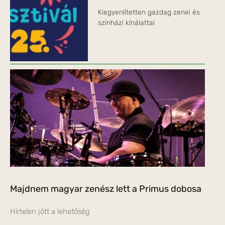
Kiegyenlítetten gazdag zenei és
színházi kínálattal
Majdnem magyar zenész lett a Primus dobosa
Hirtelen jött a lehetőség