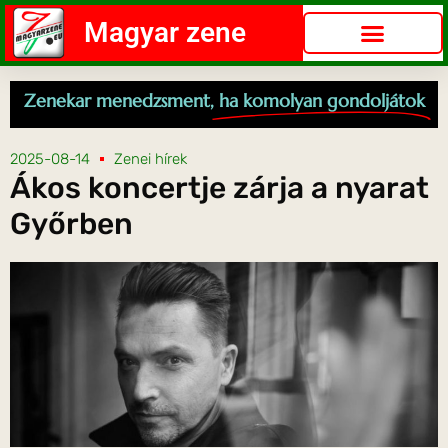
Magyar zene
Zenekar menedzsment,
ha komolyan gondoljátok
2025-08-14
Zenei hírek
Ákos koncertje zárja a nyarat
Győrben