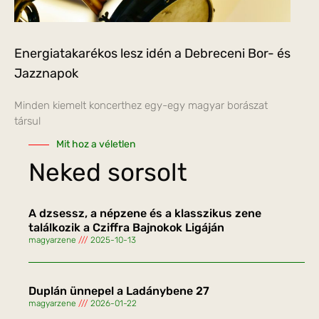
Energiatakarékos lesz idén a Debreceni Bor- és
Jazznapok
Minden kiemelt koncerthez egy-egy magyar borászat
társul
Mit hoz a véletlen
Neked sorsolt
A dzsessz, a népzene és a klasszikus zene
találkozik a Cziffra Bajnokok Ligáján
magyarzene
2025-10-13
Duplán ünnepel a Ladánybene 27
magyarzene
2026-01-22