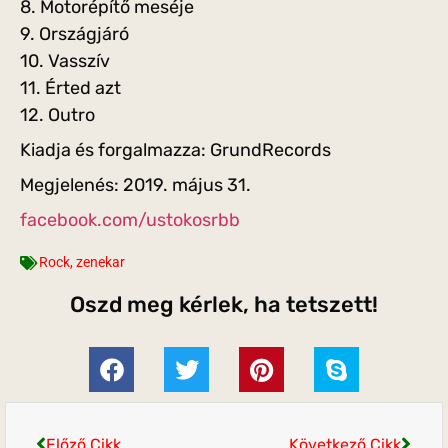
8. Motorépítő meséje
9. Országjáró
10. Vasszív
11. Érted azt
12. Outro
Kiadja és forgalmazza: GrundRecords
Megjelenés: 2019. május 31.
facebook.com/ustokosrbb
Rock
,
zenekar
Oszd meg kérlek, ha tetszett!
Előző Cikk
Következő Cikk