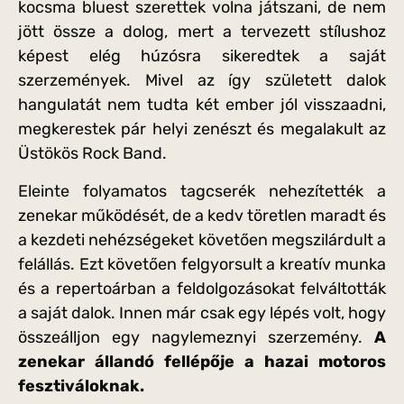
kocsma bluest szerettek volna játszani, de nem
jött össze a dolog, mert a tervezett stílushoz
képest elég húzósra sikeredtek a saját
szerzemények. Mivel az így született dalok
hangulatát nem tudta két ember jól visszaadni,
megkerestek pár helyi zenészt és megalakult az
Üstökös Rock Band.
Eleinte folyamatos tagcserék nehezítették a
zenekar működését, de a kedv töretlen maradt és
a kezdeti nehézségeket követően megszilárdult a
felállás. Ezt követően felgyorsult a kreatív munka
és a repertoárban a feldolgozásokat felváltották
a saját dalok. Innen már csak egy lépés volt, hogy
összeálljon egy nagylemeznyi szerzemény.
A
zenekar állandó fellépője a hazai motoros
fesztiváloknak.