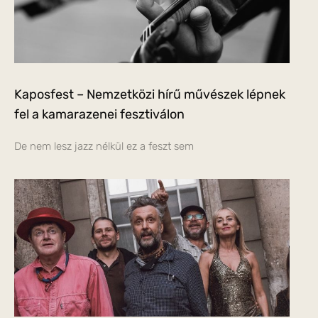
Kaposfest – Nemzetközi hírű művészek lépnek
fel a kamarazenei fesztiválon
De nem lesz jazz nélkül ez a feszt sem