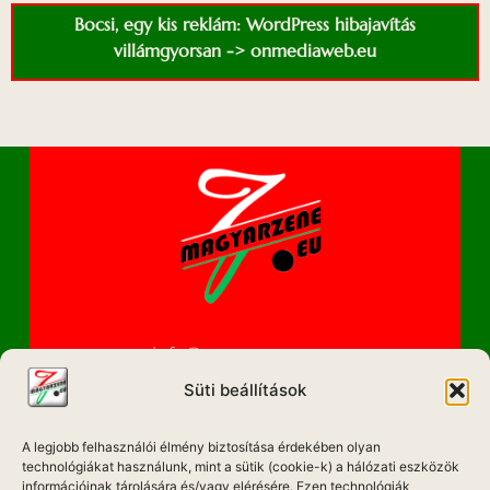
Bocsi, egy kis reklám: WordPress hibajavítás
villámgyorsan -> onmediaweb.eu
info@magyarzene.eu
Süti beállítások
A legjobb felhasználói élmény biztosítása érdekében olyan
IMPRESSZUM
technológiákat használunk, mint a sütik (cookie-k) a hálózati eszközök
információinak tárolására és/vagy elérésére. Ezen technológiák