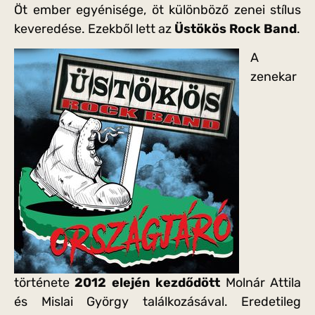
Öt ember egyénisége, öt különböző zenei stílus
keveredése. Ezekből lett az
Üstökös Rock Band
.
A
zenekar
története
2012 elején kezdődött
Molnár Attila
és Mislai György találkozásával. Eredetileg