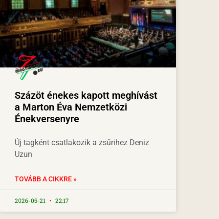
Százöt énekes kapott meghívást
a Marton Éva Nemzetközi
Énekversenyre
Új tagként csatlakozik a zsűrihez Deniz
Uzun
TOVÁBB A CIKKRE »
2026-05-21
22:17