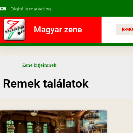
Digitális marketing
Magyar zene
MO
Zene bitjeimnek
Remek találatok