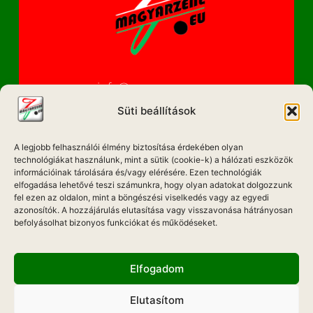
info@magyarzene.eu
Süti beállítások
A legjobb felhasználói élmény biztosítása érdekében olyan
IMPRESSZUM
technológiákat használunk, mint a sütik (cookie-k) a hálózati eszközök
információinak tárolására és/vagy elérésére. Ezen technológiák
ETIKAI KÓDEX
elfogadása lehetővé teszi számunkra, hogy olyan adatokat dolgozzunk
fel ezen az oldalon, mint a böngészési viselkedés vagy az egyedi
MÉDIA AJÁNLAT
azonosítók. A hozzájárulás elutasítása vagy visszavonása hátrányosan
befolyásolhat bizonyos funkciókat és működéseket.
ADATKEZELÉSI NYILATKOZAT
Elfogadom
Elutasítom
Hadd Szóljon!