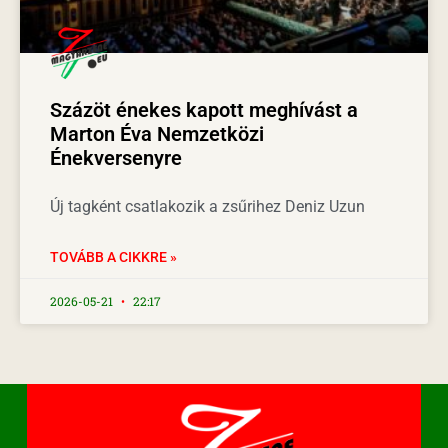
Százöt énekes kapott meghívást a
Marton Éva Nemzetközi
Énekversenyre
Új tagként csatlakozik a zsűrihez Deniz Uzun
TOVÁBB A CIKKRE »
2026-05-21
22:17