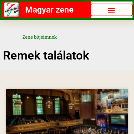
Magyar zene
Zene bitjeimnek
Remek találatok