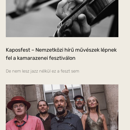
Kaposfest – Nemzetközi hírű művészek lépnek
fel a kamarazenei fesztiválon
De nem lesz jazz nélkül ez a feszt sem