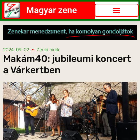
Magyar zene
Zenekar menedzsment,
ha komolyan gondoljátok
2024-09-02
Zenei hírek
Makám40: jubileumi koncert
a Várkertben