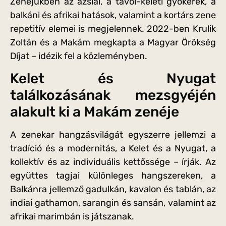
Zenéjükben az ázsiai, a távol-keleti gyökerek, a
balkáni és afrikai hatások, valamint a kortárs zene
repetitív elemei is megjelennek. 2022-ben Krulik
Zoltán és a Makám megkapta a Magyar Örökség
Díjat – idézik fel a közleményben.
Kelet és Nyugat
találkozásának mezsgyéjén
alakult ki a Makám zenéje
A zenekar hangzásvilágát egyszerre jellemzi a
tradíció és a modernitás, a Kelet és a Nyugat, a
kollektív és az individuális kettőssége – írják. Az
együttes tagjai különleges hangszereken, a
Balkánra jellemző gadulkán, kavalon és tablán, az
indiai gathamon, sarangin és sansán, valamint az
afrikai marimbán is játszanak.