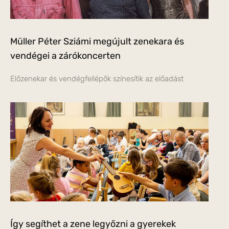
Müller Péter Sziámi megújult zenekara és
vendégei a zárókoncerten
Előzenekar és vendégfellépők színesítik az előadást
Így segíthet a zene legyőzni a gyerekek