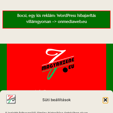
Bocsi, egy kis reklám: WordPress hibajavítás
villámgyorsan -> onmediaweb.eu
info@magyarzene.eu
Süti beállítások
A legjobb felhasználói élmény biztosítása érdekében olyan