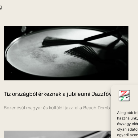
g
Tíz országból érkeznek a jubileumi Jazzfővárosra
Bezenésül magyar és külföldi jazz-el a Beach Domb
A legjobb f
használunk, 
és/vagy elé
olyan adato
egyedi azon