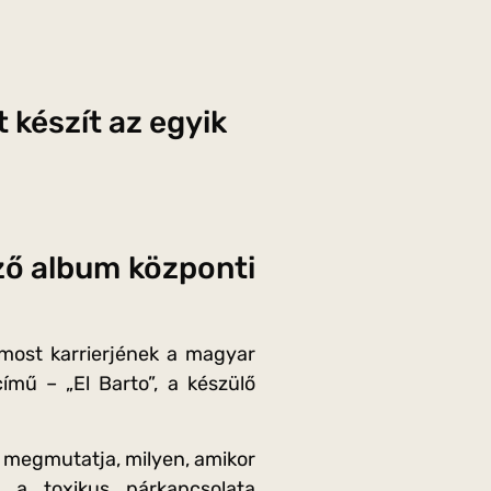
 készít az egyik
ező album központi
ost karrierjének a magyar
ímű – „El Barto”, a készülő
to megmutatja, milyen, amikor
t a toxikus párkapcsolata