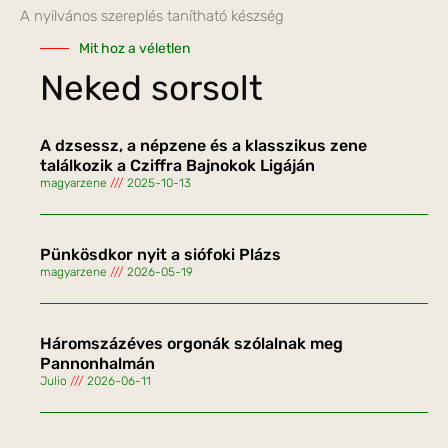
A nyilvános szereplés tanítható készség
Mit hoz a véletlen
Neked sorsolt
A dzsessz, a népzene és a klasszikus zene
találkozik a Cziffra Bajnokok Ligáján
magyarzene
2025-10-13
Pünkösdkor nyit a siófoki Plázs
magyarzene
2026-05-19
Háromszázéves orgonák szólalnak meg
Pannonhalmán
Julio
2026-06-11