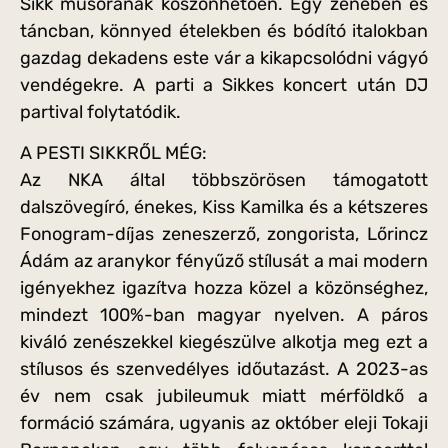
Sikk műsorának köszönhetően. Egy zenében és
táncban, könnyed ételekben és bódító italokban
gazdag dekadens este vár a kikapcsolódni vágyó
vendégekre. A parti a Sikkes koncert után DJ
partival folytatódik.
A PESTI SIKKRŐL MÉG:
Az NKA által többszörösen támogatott
dalszövegíró, énekes, Kiss Kamilka és a kétszeres
Fonogram-díjas zeneszerző, zongorista, Lőrincz
Ádám az aranykor fényűző stílusát a mai modern
igényekhez igazítva hozza közel a közönséghez,
mindezt 100%-ban magyar nyelven. A páros
kiváló zenészekkel kiegészülve alkotja meg ezt a
stílusos és szenvedélyes időutazást. A 2023-as
év nem csak jubileumuk miatt mérföldkő a
formáció számára, ugyanis az október eleji Tokaji