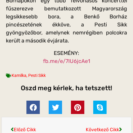
Bornapokon egy több felvonásos koncerttel
fűszerezve bemutatkozott Magyarország
legsikkesebb bora, a Benkő Borház
pincészetének ékköve, a Pesti Sikk
gyöngyözőbor, amelynek nemrégiben polcokra
került a második évjárata.
ESEMÉNY:
fb.me/e/7IU6jcAe1
Kamilka
,
Pesti Sikk
Oszd meg kérlek, ha tetszett!
Előző Cikk
Következő Cikk