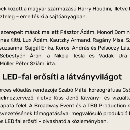
ek között a magyar származású Harry Houdini, illetve k
szteleg – emelték ki a sajtóanyagban.
 szerepeit mások mellett Pásztor Ádám, Monori Domini
enes Kitti, Lux Ádám, Kautzky Armand, Ragány Misa, 
suzsanna, Sajgál Erika, Kőrösi András és Pelsőczy Lászl
 Sebestyén Áron, a Nikola Tesla és Vadak Ura m
üller Péter Sziámi írta.
LED-fal erősíti a látványvilágot
erces előadás rendezője Szabó Máté, koreográfusa Csö
jelmeztervező, illetve Kiss Jenő látvány- és vizuál
apata felel. A Broadway Event és a TBG Production 
rosvezetésének támogatásával megvalósuló produkció
 LED fal erősíti – olvasható a közleményben.