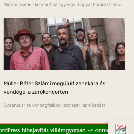
Minden kiemelt koncerthez egy-egy magyar borászat társul
Müller Péter Sziámi megújult zenekara és
vendégei a zárókoncerten
Előzenekar és vendégfellépők színesítik az előadást
WordPress hibajavítás villámgyorsan -> onmediaweb.e