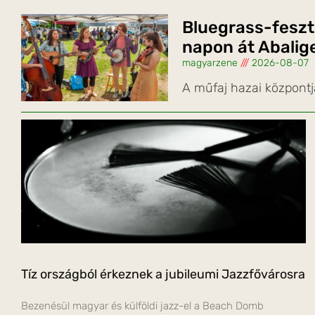
Bluegrass-feszt
napon át Abalig
magyarzene
2026-08-07
A műfaj hazai központj
Tíz országból érkeznek a jubileumi Jazzfővárosra
Bezenésül magyar és külföldi jazz-el a Beach Domb