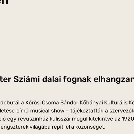
ter Sziámi dalai fognak elhangza
debütál a Kőrösi Csoma Sándor Kőbányai Kulturális 
letése című musical show – tájékoztatták a szervezők
ió egy revüszínház kulisszái mögül kitekintve az 1920
engszterek világába repíti el a közönséget.