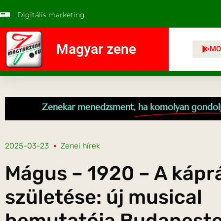
Digitális marketing
Magyar zene
MO
Zenekar menedzsment,
ha komolyan gondol
2025-03-23
Zenei hírek
Mágus – 1920 – A kápr
születése: új musical
bemutatója Budapest