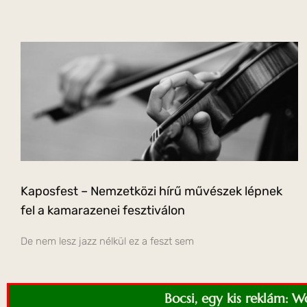
Kaposfest – Nemzetközi hírű művészek lépnek
fel a kamarazenei fesztiválon
De nem lesz jazz nélkül ez a feszt sem
Bocsi, egy kis reklám: 