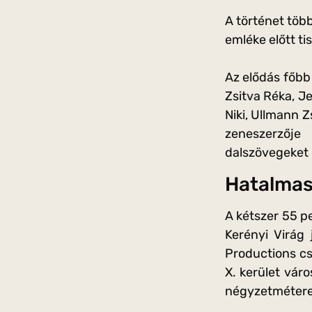
A történet több
emléke előtt ti
Az elődás főbb
Zsitva Réka, J
Niki, Ullmann Z
zeneszerzője
dalszövegeket M
Hatalmas 
A kétszer 55 p
Kerényi Virág 
Productions cs
X. kerület vá
négyzetméteres