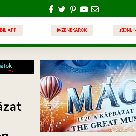
BIL APP
ZENEKAROK
ONLI
játok
ázat
en