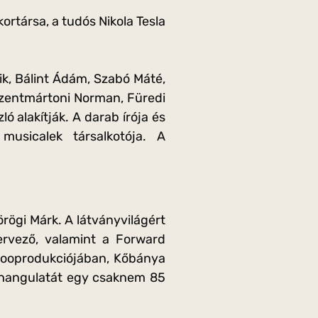
ortársa, a tudós Nikola Tesla
k, Bálint Ádám, Szabó Máté,
Szentmártoni Norman, Füredi
ó alakítják. A darab írója és
usicalek társalkotója. A
rögi Márk. A látványvilágért
tervező, valamint a Forward
kooprodukciójában, Kőbánya
 hangulatát egy csaknem 85