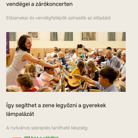
vendégei a zárókoncerten
Előzenekar és vendégfellépők színesítik az előadást
Így segíthet a zene legyőzni a gyerekek
lámpalázát
A nyilvános szereplés tanítható készség
Mit hoz a véletlen