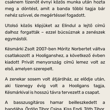
csaknem tizenöt évnyi közös munka után hozta
meg a döntést, amit a banda többi tagja bár
nehéz szívvel, de megértéssel fogadott.
Utolsó közös klipjüket az Elindul a lejtő című
dalhoz forgatták – ezzel búcsúznak a zenészek
egymástól.
Késmárki Zsolt 2007-ben Móritz Norbertet váltva
csatlakozott a Hooliganshez, a következő évben
kiadott Privát menyország című lemez volt az
első, amelyen szerepelt.
A zenekar sosem volt átjáróház, az elődje után,
aki tizenegy évig volt a Hooligans tagja,
Késmárkival is hosszú távra tervezett a csapat.
A basszusgitáros hamar beilleszkedett a
bandába, Ördög Tibor Csipa, Kiss Endi, Tóth Tibor,