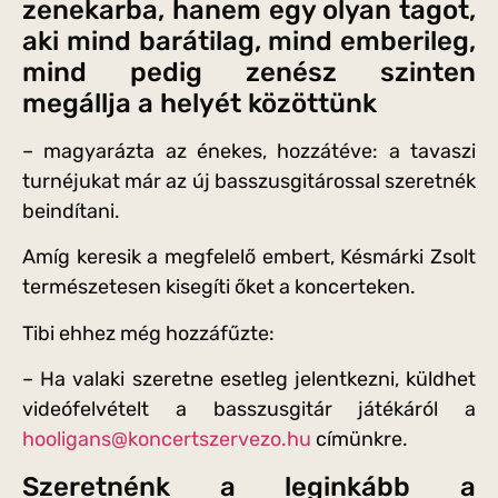
zenekarba, hanem egy olyan tagot,
aki mind barátilag, mind emberileg,
mind pedig zenész szinten
megállja a helyét közöttünk
– magyarázta az énekes, hozzátéve: a tavaszi
turnéjukat már az új basszusgitárossal szeretnék
beindítani.
Amíg keresik a megfelelő embert, Késmárki Zsolt
természetesen kisegíti őket a koncerteken.
Tibi ehhez még hozzáfűzte:
– Ha valaki szeretne esetleg jelentkezni, küldhet
videófelvételt a basszusgitár játékáról a
hooligans@koncertszervezo.hu
címünkre.
Szeretnénk a leginkább a