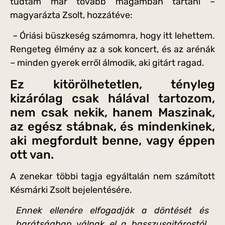
tudtam már tovább magamban tartani –
magyarázta Zsolt, hozzátéve:
– Óriási büszkeség számomra, hogy itt lehettem.
Rengeteg élmény az a sok koncert, és az arénák
– minden gyerek erről álmodik, aki gitárt ragad.
Ez kitörölhetetlen, tényleg
kizárólag csak hálával tartozom,
nem csak nekik, hanem Maszinak,
az egész stábnak, és mindenkinek,
aki megfordult benne, vagy éppen
ott van.
A zenekar többi tagja egyáltalán nem számított
Késmárki Zsolt bejelentésére.
Ennek ellenére elfogadják a döntését és
barátságban válnak el a basszusgitárostól,