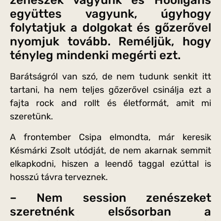
zenészek vagyunk és Hooligans
együttes vagyunk, úgyhogy
folytatjuk a dolgokat és gőzerővel
nyomjuk tovább. Reméljük, hogy
tényleg mindenki megérti ezt.
Barátságról van szó, de nem tudunk senkit itt
tartani, ha nem teljes gőzerővel csinálja ezt a
fajta rock and rollt és életformát, amit mi
szeretünk.
A frontember Csipa elmondta, már keresik
Késmárki Zsolt utódját, de nem akarnak semmit
elkapkodni, hiszen a leendő taggal ezúttal is
hosszú távra terveznek.
– Nem session zenészeket
szeretnénk elsősorban a