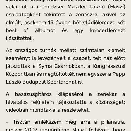
valamint a menedzser Maszler László (Maszi)
családtagként tekintett a zenészre, akivel az
elmúlt, csaknem 15 évben hét stúdiólemezt, két
best of albumot és egy koncertlemezt
készítettek.
Az országos turnék mellett számtalan kiemelt
eseményt is levezényelt a csapat, telt ház előtt
játszottak a Syma Csarnokban, a Kongresszusi
Központban és megtöltötték nem egyszer a Papp
László Budapest Sportarénát is.
A basszusgitáros kilépéséről a zenekar a
hivatalos felületein tájékoztatta a közönséget:
videóban mondták el a részleteket.
– Tisztán emlékszem még arra a pillanatra,
amikor 2007 januárjában Maszi felhívott, hogy