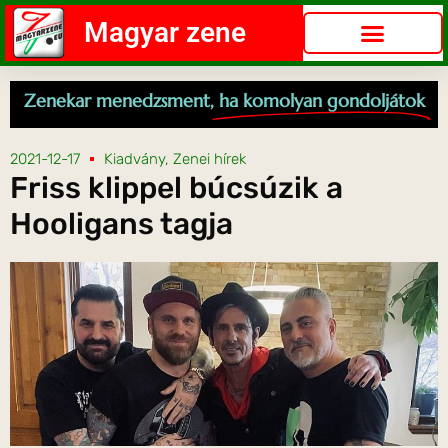
Magyar zene
Zenekar menedzsment,
ha komolyan gondoljátok
2021-12-17
Kiadvány
,
Zenei hírek
Friss klippel búcsúzik a
Hooligans tagja