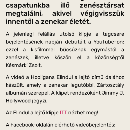
csapatunkba illő zenésztársat
megtalálni, akivel végigvisszük
innentől a zenekar életét.
A jelenlegi felállás utolsó klipje a tagcsere
bejelentésének napján debütált a YouTube-on:
ezzel a kisfilmmel búcsúznak egymástól a
zenészek, illetve köszön el a közönségtől
Késmárki Zsolt.
A videó a Hooligans Elindul a lejtő című dalához
készült, amely a zenekar legutóbbi, Zártosztály
albumán szerepel. A klipet rendezőként Jimmy J.
Hollywood jegyzi.
Az Elindul a lejtő klipje
ITT
nézhet meg!
A Facebook-oldalán elérhető videóbejelentés: