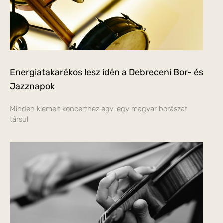
Energiatakarékos lesz idén a Debreceni Bor- és
Jazznapok
Minden kiemelt koncerthez egy-egy magyar borászat
társul