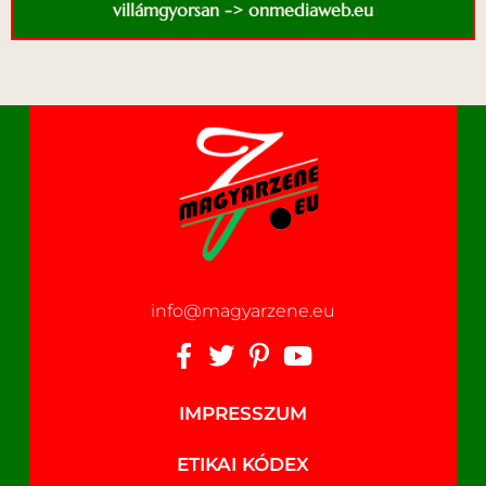
villámgyorsan -> onmediaweb.eu
info@magyarzene.eu
IMPRESSZUM
ETIKAI KÓDEX