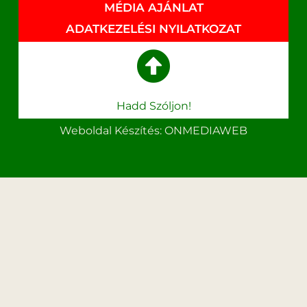
MÉDIA AJÁNLAT
ADATKEZELÉSI NYILATKOZAT
Hadd Szóljon!
Weboldal Készítés: ONMEDIAWEB