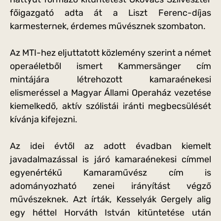
főigazgató adta át a Liszt Ferenc-díjas
karmesternek, érdemes művésznek szombaton.
Az MTI-hez eljuttatott közlemény szerint a német
operaéletből ismert Kammersänger cím
mintájára létrehozott kamaraénekesi
elismeréssel a Magyar Állami Operaház vezetése
kiemelkedő, aktív szólistái iránti megbecsülését
kívánja kifejezni.
Az idei évtől az adott évadban kiemelt
javadalmazással is járó kamaraénekesi címmel
egyenértékű Kamaraművész cím is
adományozható zenei irányítást végző
művészeknek. Azt írták, Kesselyák Gergely alig
egy héttel Horváth István kitüntetése után