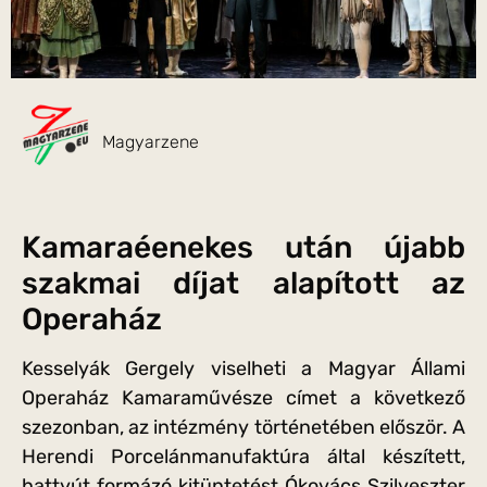
Magyarzene
Kamaraéenekes után újabb
szakmai díjat alapított az
Operaház
Kesselyák Gergely viselheti a Magyar Állami
Operaház Kamaraművésze címet a következő
szezonban, az intézmény történetében először. A
Herendi Porcelánmanufaktúra által készített,
hattyút formázó kitüntetést Ókovács Szilveszter