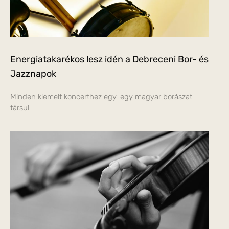
Energiatakarékos lesz idén a Debreceni Bor- és
Jazznapok
Minden kiemelt koncerthez egy-egy magyar borászat
társul