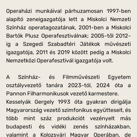
Operaházi munkáival párhuzamosan 1997-ben
alapító zeneigazgatója lett a Miskolci Nemzeti
Színház operatagozatának, 2001-ben a Miskolci
Bartók Plusz Operafesztiválnak; 2005-től 2012-
ig a Szegedi Szabadtéri Játékok művészeti
igazgatója, 2011 és 2019 között pedig a Miskolci
Nemzetközi Operafesztivál igazgatója volt.
A Színház- és Filmművészeti Egyetem
osztályvezető tanára 2023-tól, 2024 óta a
Pannon Filharmonikusok vezető karmestere.
Kesselyák Gergely 1993 óta gyakran dirigálja
Magyarország vezető szimfonikus együtteseit, és
több mint száz produkciót vezényelt más
budapesti és vidéki zenés színházakban,
valamint a Kolozsvári Magyar Operában, de