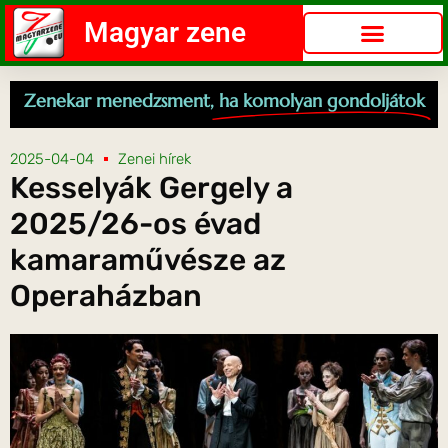
Magyar zene
Zenekar menedzsment,
ha komolyan gondoljátok
2025-04-04
Zenei hírek
Kesselyák Gergely a
2025/26-os évad
kamaraművésze az
Operaházban