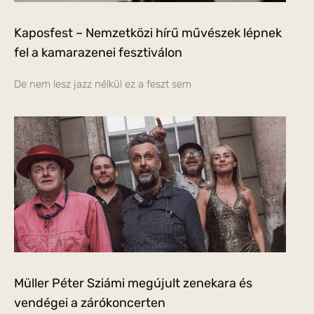
Kaposfest – Nemzetközi hírű művészek lépnek
fel a kamarazenei fesztiválon
De nem lesz jazz nélkül ez a feszt sem
Müller Péter Sziámi megújult zenekara és
vendégei a zárókoncerten