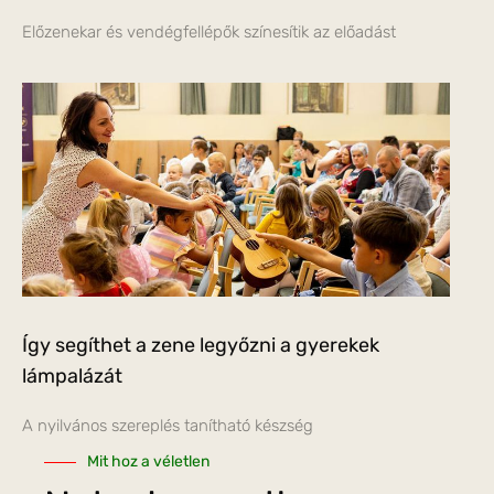
Előzenekar és vendégfellépők színesítik az előadást
Így segíthet a zene legyőzni a gyerekek
lámpalázát
A nyilvános szereplés tanítható készség
Mit hoz a véletlen