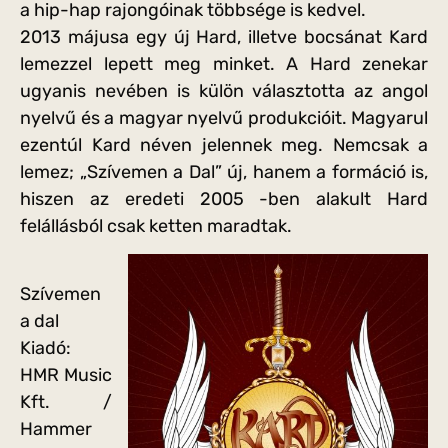
a hip-hap rajongóinak többsége is kedvel.
2013 májusa egy új Hard, illetve bocsánat Kard
lemezzel lepett meg minket. A Hard zenekar
ugyanis nevében is külön választotta az angol
nyelvű és a magyar nyelvű produkcióit. Magyarul
ezentúl Kard néven jelennek meg. Nemcsak a
lemez; „Szívemen a Dal” új, hanem a formáció is,
hiszen az eredeti 2005 -ben alakult Hard
felállásból csak ketten maradtak.
Szívemen
a dal
Kiadó:
HMR Music
Kft. /
Hammer