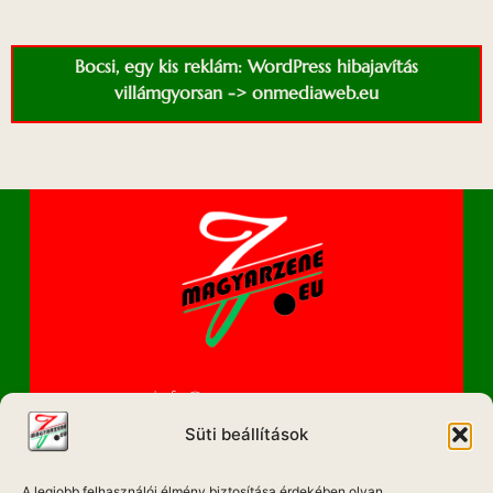
Bocsi, egy kis reklám: WordPress hibajavítás
villámgyorsan -> onmediaweb.eu
info@magyarzene.eu
Süti beállítások
A legjobb felhasználói élmény biztosítása érdekében olyan