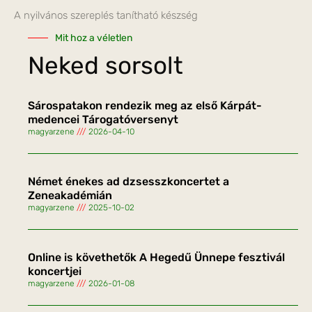
A nyilvános szereplés tanítható készség
Mit hoz a véletlen
Neked sorsolt
Sárospatakon rendezik meg az első Kárpát-
medencei Tárogatóversenyt
magyarzene
2026-04-10
Német énekes ad dzsesszkoncertet a
Zeneakadémián
magyarzene
2025-10-02
Online is követhetők A Hegedű Ünnepe fesztivál
koncertjei
magyarzene
2026-01-08