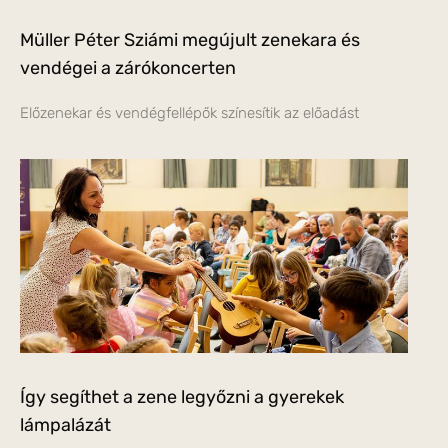
Müller Péter Sziámi megújult zenekara és
vendégei a zárókoncerten
Előzenekar és vendégfellépők színesítik az előadást
Így segíthet a zene legyőzni a gyerekek
lámpalázát