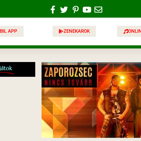
BIL APP
ZENEKAROK
ONLI
játok