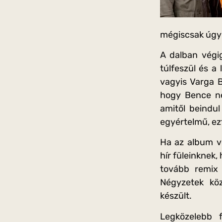
mégiscsak úgy k
A dalban végig
túlfeszül és a
vagyis Varga B
hogy Bence né
amitől beindu
egyértelmű, ezt
Ha az album ve
hír füleinknek
tovább remix 
Négyzetek köz
készült.
Legközelebb 