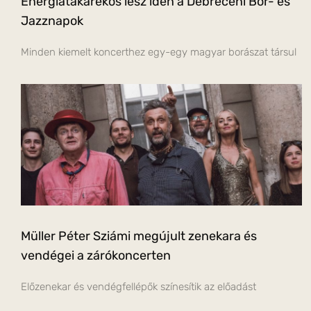
Energiatakarékos lesz idén a Debreceni Bor- és
Jazznapok
Minden kiemelt koncerthez egy-egy magyar borászat társul
Müller Péter Sziámi megújult zenekara és
vendégei a zárókoncerten
Előzenekar és vendégfellépők színesítik az előadást