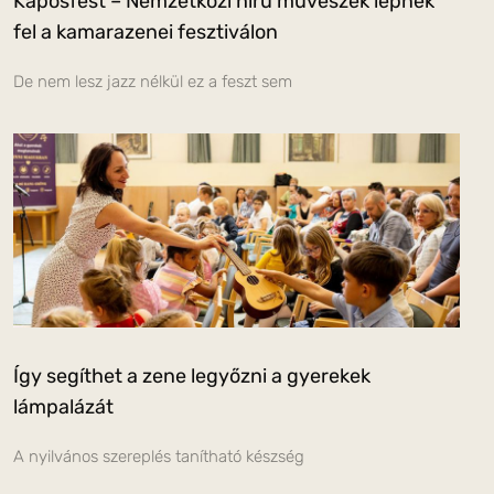
Kaposfest – Nemzetközi hírű művészek lépnek
fel a kamarazenei fesztiválon
De nem lesz jazz nélkül ez a feszt sem
Így segíthet a zene legyőzni a gyerekek
lámpalázát
A nyilvános szereplés tanítható készség