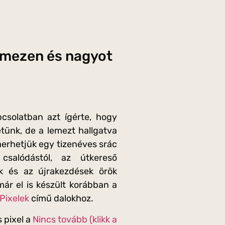
lemezen és nagyot
csolatban azt ígérte, hogy
tünk, de a lemezt hallgatva
erhetjük egy tizenéves srác
csalódástól, az útkereső
ok és az újrakezdések örök
ár el is készült korábban a
Pixelek
című dalokhoz.
s pixel a
Nincs tovább (klikk a