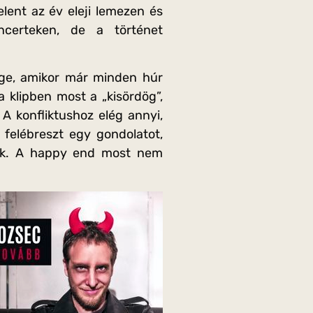
lent az év eleji lemezen és
ncerteken, de a történet
ége, amikor már minden húr
a klipben most a „kisördög”,
A konfliktushoz elég annyi,
felébreszt egy gondolatot,
lgok. A happy end most nem