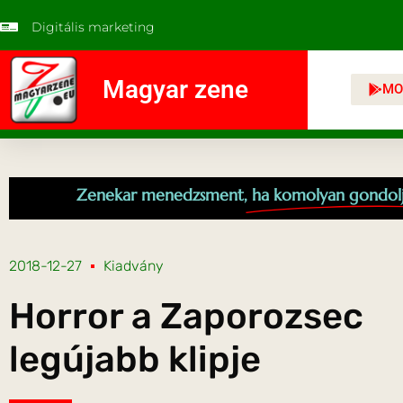
Digitális marketing
Magyar zene
MO
Zenekar menedzsment,
ha komolyan gondol
2018-12-27
Kiadvány
Horror a Zaporozsec
legújabb klipje