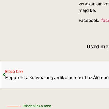
zenekar, amik
majd be.
Facebook:
fac
Oszd meg
Előző Cikk
Megjelent a Konyha negyedik albuma: itt az Álomból
Mindenünk a zene