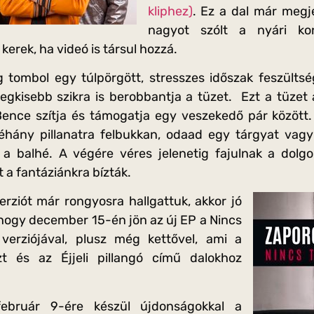
kliphez)
. Ez a dal már megje
nagyot szólt a nyári ko
erek, ha videó is társul hozzá.
 tombol egy túlpörgött, stresszes időszak feszülts
 legkisebb szikra is berobbantja a tüzet. Ezt a tüzet 
ence szítja és támogatja egy veszekedő pár között. 
hány pillanatra felbukkan, odaad egy tárgyat vagy 
l a balhé. A végére véres jelenetig fajulnak a do
 a fantáziánkra bízták.
rziót már rongyosra hallgattuk, akkor jó
, hogy december 15-én jön az új EP a Nincs
verziójával, plusz még kettővel, ami a
t és az Éjjeli pillangó című dalokhoz
február 9-ére készül újdonságokkal a