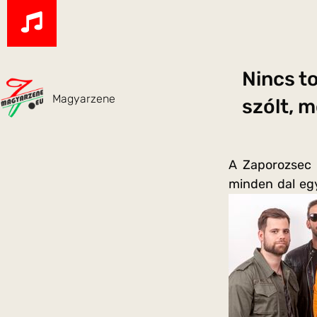
Nincs t
Magyarzene
szólt, mo
A Zaporozsec 
minden dal egy