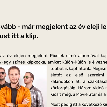
ovább - már megjelent az év eleji 
st itt a klip.
az év elején megjelent Pixelek című albumával kap
-egy színes képkocka, amiket külön-külön is élvezhe
többet is kaphatunk.
Megism
életét az első szerelmi 
kalandokon át, a szakítás
körforgásáig. Három videó m
Kicsit még, a Movie Star és a
Most pedig itt a következő ki