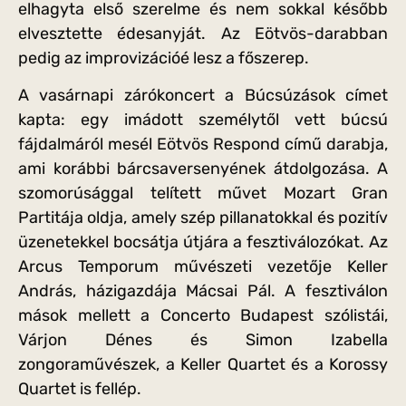
elhagyta első szerelme és nem sokkal később
elvesztette édesanyját. Az Eötvös-darabban
pedig az improvizációé lesz a főszerep.
A vasárnapi zárókoncert a Búcsúzások címet
kapta: egy imádott személytől vett búcsú
fájdalmáról mesél Eötvös Respond című darabja,
ami korábbi bárcsaversenyének átdolgozása. A
szomorúsággal telített művet Mozart Gran
Partitája oldja, amely szép pillanatokkal és pozitív
üzenetekkel bocsátja útjára a fesztiválozókat. Az
Arcus Temporum művészeti vezetője Keller
András, házigazdája Mácsai Pál. A fesztiválon
mások mellett a Concerto Budapest szólistái,
Várjon Dénes és Simon Izabella
zongoraművészek, a Keller Quartet és a Korossy
Quartet is fellép.