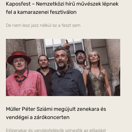
Kaposfest – Nemzetközi hírű művészek lépnek
fel a kamarazenei fesztiválon
De nem lesz jazz nélkül ez a feszt sem
Müller Péter Sziámi megújult zenekara és
vendégei a zárókoncerten
Előzenekar és vendégfellépők színesítik az előadást