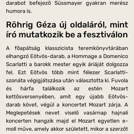
darabot befejező Süssmayer gyakran merész
humora is.
Röhrig Géza új oldaláról, mint
író mutatkozik be a fesztiválon
A főapátság klasszicista teremkönyvtárában
elhangzó Eötvös-darab, a Hommage a Domenico
Scarlatti a barokk mester egyik áriáját dolgozza
fel. Ezt Eötvös több mint félezer Scarlatti-
szonáta végigjátszása után választotta ki. Fuvola
és hárfa találkozik az estén Mozart
kettősversenyében, amit egy újabb Eötvös-
darab követ, végül a koncertet Mozart zárja. A
Meglepetések nevet viselő vasárnap hajnali
koncerten hangzik majd el Mozart egyetlen e-
moll műve, amely akkor született, mikor a szerzőt