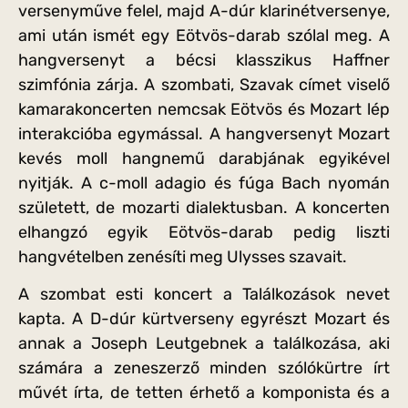
versenyműve felel, majd A-dúr klarinétversenye,
ami után ismét egy Eötvös-darab szólal meg. A
hangversenyt a bécsi klasszikus Haffner
szimfónia zárja. A szombati, Szavak címet viselő
kamarakoncerten nemcsak Eötvös és Mozart lép
interakcióba egymással. A hangversenyt Mozart
kevés moll hangnemű darabjának egyikével
nyitják. A c-moll adagio és fúga Bach nyomán
született, de mozarti dialektusban. A koncerten
elhangzó egyik Eötvös-darab pedig liszti
hangvételben zenésíti meg Ulysses szavait.
A szombat esti koncert a Találkozások nevet
kapta. A D-dúr kürtverseny egyrészt Mozart és
annak a Joseph Leutgebnek a találkozása, aki
számára a zeneszerző minden szólókürtre írt
művét írta, de tetten érhető a komponista és a