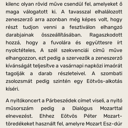
kilenc olyan rövid műve csendül fel, amelyeket ő
maga válogatott ki. A tavasszal elhalálozott
zeneszerző arra azonban még képes volt, hogy
részt tudjon venni a fesztiválon elhangzó
darabjainak összeállításában. Ragaszkodott
hozzá, hogy a fuvolára és együttesre írt
nyolctételes, A szél szekvenciái című műve
elhangozzon, ezt pedig a szervezők a zeneszerző
kívánságát teljesítve a vasárnapi napközi imaórát
tagolják a darab részleteivel. A szombati
zsolozsmát pedig szintén egy Eötvös-alkotás
kíséri.
A nyitókoncert a Párbeszédek címet viseli, a nyitó
műsorszám pedig a Dialógus Mozarttal
elnevezést. Ehhez Eötvös Péter Mozart-
töredékeket használt fel, amelyre Mozart Esz-dúr