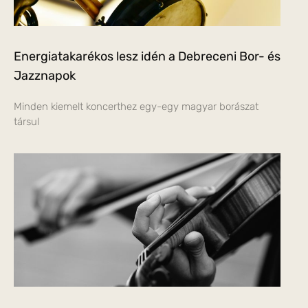
Energiatakarékos lesz idén a Debreceni Bor- és
Jazznapok
Minden kiemelt koncerthez egy-egy magyar borászat
társul