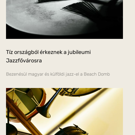
Tíz országból érkeznek a jubileumi
Jazzfővárosra
Bezenésül magyar és külföldi jazz-el a Beach Domb