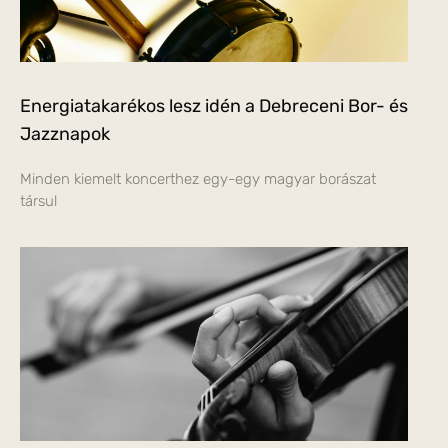
Energiatakarékos lesz idén a Debreceni Bor- és
Jazznapok
Minden kiemelt koncerthez egy-egy magyar borászat
társul