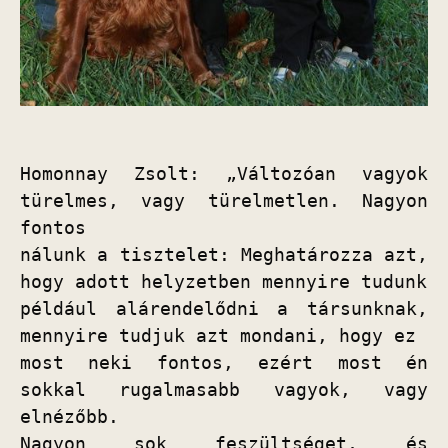
Homonnay Zsolt: „Változóan vagyok 
türelmes, vagy türelmetlen. Nagyon 
fontos

nálunk a tisztelet: Meghatározza azt, 
hogy adott helyzetben mennyire tudunk

például alárendelődni a társunknak, 
mennyire tudjuk azt mondani, hogy ez

most neki fontos, ezért most én 
sokkal rugalmasabb vagyok, vagy 
elnézőbb.

Nagyon sok feszültséget, és 