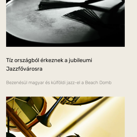
Tíz országból érkeznek a jubileumi
Jazzfővárosra
Bezenésül magyar és külföldi jazz-el a Beach Domb