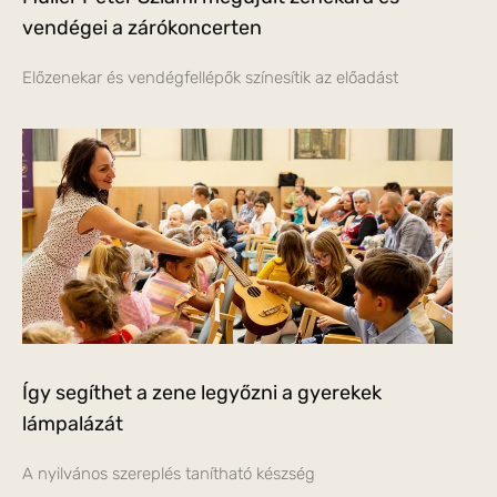
vendégei a zárókoncerten
Előzenekar és vendégfellépők színesítik az előadást
Így segíthet a zene legyőzni a gyerekek
lámpalázát
A nyilvános szereplés tanítható készség