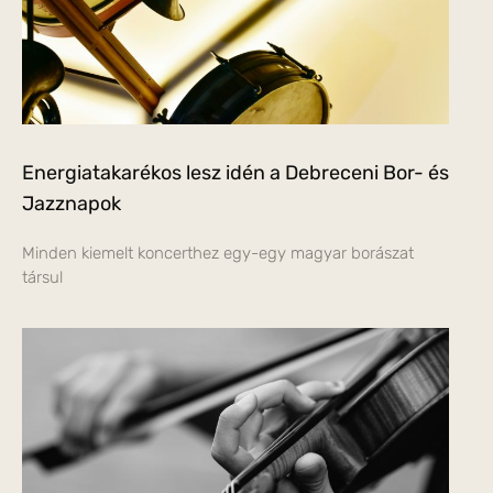
Energiatakarékos lesz idén a Debreceni Bor- és
Jazznapok
Minden kiemelt koncerthez egy-egy magyar borászat
társul