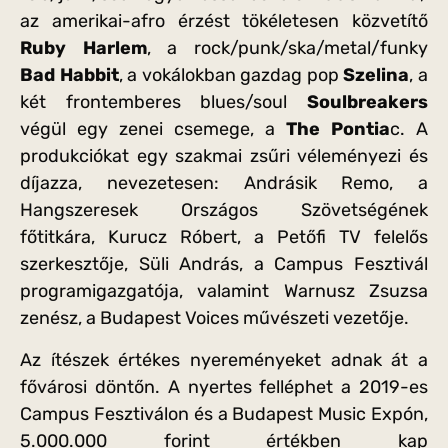
az amerikai-afro érzést tökéletesen közvetítő
Ruby Harlem
, a rock/punk/ska/metal/funky
Bad Habbit
, a vokálokban gazdag pop
Szelina
, a
két frontemberes blues/soul
Soulbreakers
végül egy zenei csemege, a
The Pontia
c. A
produkciókat egy szakmai zsűri véleményezi és
díjazza, nevezetesen: Andrásik Remo, a
Hangszeresek Országos Szövetségének
főtitkára, Kurucz Róbert, a Petőfi TV felelős
szerkesztője, Süli András, a Campus Fesztivál
programigazgatója, valamint Warnusz Zsuzsa
zenész, a Budapest Voices művészeti vezetője.
Az ítészek értékes nyereményeket adnak át a
fővárosi döntőn. A nyertes felléphet a 2019-es
Campus Fesztiválon és a Budapest Music Expón,
5.000.000 forint értékben kap