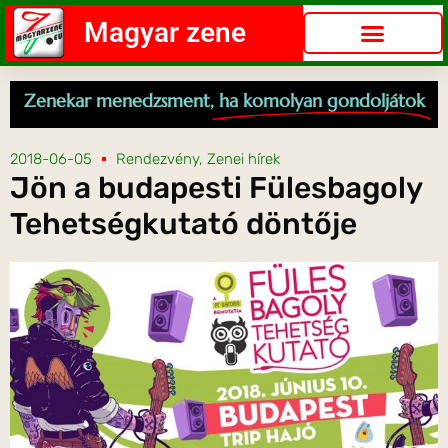
Magyar zene
Zenekar menedzsment,
ha komolyan gondoljátok
2018-06-05
Rendezvény
,
Zenei hírek
Jön a budapesti Fülesbagoly
Tehetségkutató döntője