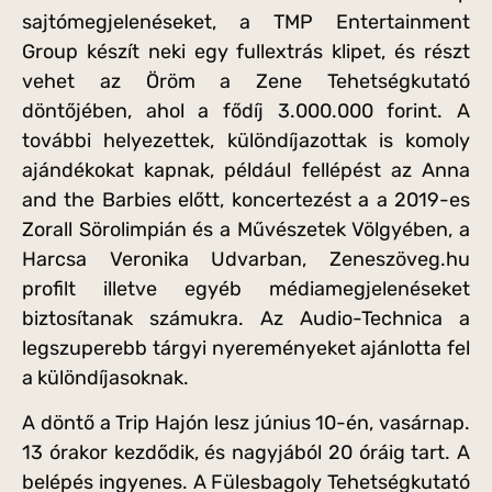
sajtómegjelenéseket, a TMP Entertainment
Group készít neki egy fullextrás klipet, és részt
vehet az Öröm a Zene Tehetségkutató
döntőjében, ahol a fődíj 3.000.000 forint. A
további helyezettek, különdíjazottak is komoly
ajándékokat kapnak, például fellépést az Anna
and the Barbies előtt, koncertezést a a 2019-es
Zorall Sörolimpián és a Művészetek Völgyében, a
Harcsa Veronika Udvarban, Zeneszöveg.hu
profilt illetve egyéb médiamegjelenéseket
biztosítanak számukra. Az Audio-Technica a
legszuperebb tárgyi nyereményeket ajánlotta fel
a különdíjasoknak.
A döntő a Trip Hajón lesz június 10-én, vasárnap.
13 órakor kezdődik, és nagyjából 20 óráig tart. A
belépés ingyenes. A Fülesbagoly Tehetségkutató