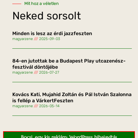
Mit hoz a véletlen
Neked sorsolt
Minden is lesz az érdi jazzfeszten
magyarzene
2025-09-03
84-en jutottak be a Budapest Play utcazenész-
fesztivál döntőjébe
magyarzene
2026-07-27
Kovács Kati, Mujahid Zoltán és Pál István Szalonna
is fellép a VárkertFeszten
magyarzene
2026-05-14
Bocsi, egy kis reklám: WordPress hibajavítás