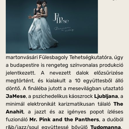
martonvásári Fülesbagoly Tehetségkutatóra, úgy
a budapestire is rengeteg színvonalas produkció
jelentkezett. A nevezett dalok előzsűrizése
megtörtént, és kialakult a 10 együttesből álló
döntő. A fináléba jutott a mesevilágban utaztató
JaMese
, a pszichedelikus káoszrock
Ljubljana
, a
minimál elektronikát karizmatikusan tálaló
The
Anahit
, a jazzt és az igényes popot ízléses
fuzionáló
Mr. Pink and the Panthers
, a duóból
r&b/jazz/soul együttessé bővülő
Tudomanna
,