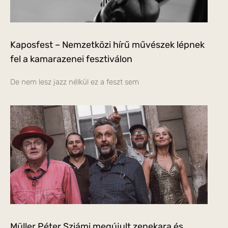
Kaposfest – Nemzetközi hírű művészek lépnek
fel a kamarazenei fesztiválon
De nem lesz jazz nélkül ez a feszt sem
Müller Péter Sziámi megújult zenekara és