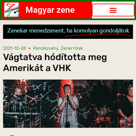
Magyar zene
Zenekar menedzsment,
ha komolyan gondoljátok
2021-10-28
Rendezvény
,
Zenei hírek
Vágtatva hódította meg
Amerikát a VHK