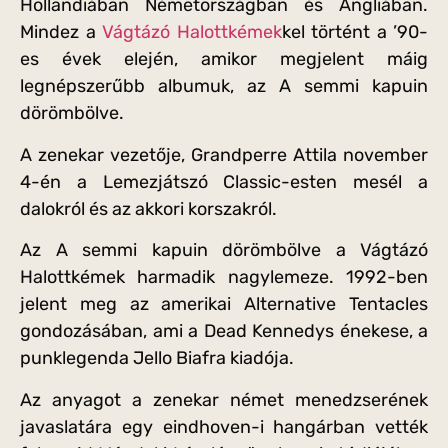
Hollandiában Németországban és Angliában.
Mindez a
Vágtázó Halottkémek
kel történt a ’90-
es évek elején, amikor megjelent máig
legnépszerűbb albumuk, az A semmi kapuin
dörömbölve.
A zenekar vezetője, Grandperre Attila november
4-én a Lemezjátszó Classic-esten mesél a
dalokról és az akkori korszakról.
Az A semmi kapuin dörömbölve a Vágtázó
Halottkémek harmadik nagylemeze. 1992-ben
jelent meg az amerikai Alternative Tentacles
gondozásában, ami a Dead Kennedys énekese, a
punklegenda Jello Biafra kiadója.
Az anyagot a zenekar német menedzserének
javaslatára egy eindhoven-i hangárban vették