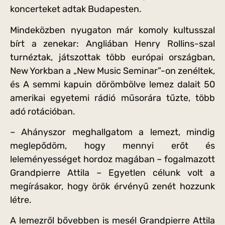
koncerteket adtak Budapesten.
Mindeközben nyugaton már komoly kultusszal
bírt a zenekar: Angliában Henry Rollins-szal
turnéztak, játszottak több európai országban,
New Yorkban a „New Music Seminar”-on zenéltek,
és A semmi kapuin dörömbölve lemez dalait 50
amerikai egyetemi rádió műsorára tűzte, több
adó rotációban.
– Ahányszor meghallgatom a lemezt, mindig
meglepődöm, hogy mennyi erőt és
leleményességet hordoz magában – fogalmazott
Grandpierre Attila – Egyetlen célunk volt a
megírásakor, hogy örök érvényű zenét hozzunk
létre.
A lemezről bővebben is mesél Grandpierre Attila