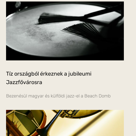
Tíz országból érkeznek a jubileumi
Jazzfővárosra
Bezenésül magyar és külföldi jazz-el a Beach Domb