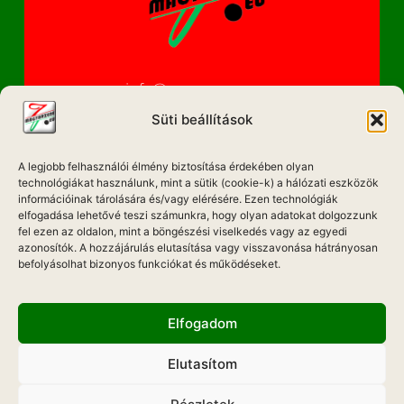
info@magyarzene.eu
Süti beállítások
A legjobb felhasználói élmény biztosítása érdekében olyan
IMPRESSZUM
technológiákat használunk, mint a sütik (cookie-k) a hálózati eszközök
információinak tárolására és/vagy elérésére. Ezen technológiák
ETIKAI KÓDEX
elfogadása lehetővé teszi számunkra, hogy olyan adatokat dolgozzunk
fel ezen az oldalon, mint a böngészési viselkedés vagy az egyedi
MÉDIA AJÁNLAT
azonosítók. A hozzájárulás elutasítása vagy visszavonása hátrányosan
befolyásolhat bizonyos funkciókat és működéseket.
ADATKEZELÉSI NYILATKOZAT
Elfogadom
Elutasítom
Hadd Szóljon!