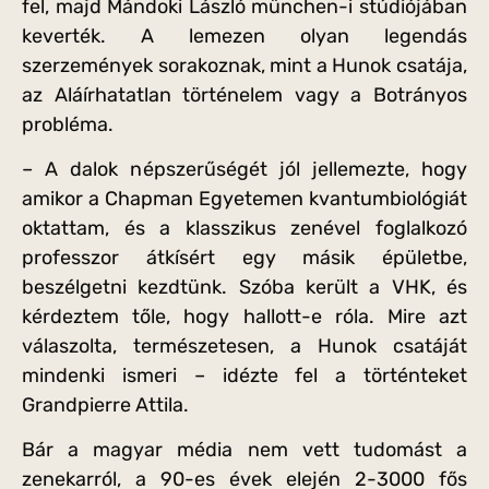
fel, majd Mándoki László münchen-i stúdiójában
keverték. A lemezen olyan legendás
szerzemények sorakoznak, mint a Hunok csatája,
az Aláírhatatlan történelem vagy a Botrányos
probléma.
– A dalok népszerűségét jól jellemezte, hogy
amikor a Chapman Egyetemen kvantumbiológiát
oktattam, és a klasszikus zenével foglalkozó
professzor átkísért egy másik épületbe,
beszélgetni kezdtünk. Szóba került a VHK, és
kérdeztem tőle, hogy hallott-e róla. Mire azt
válaszolta, természetesen, a Hunok csatáját
mindenki ismeri – idézte fel a történteket
Grandpierre Attila.
Bár a magyar média nem vett tudomást a
zenekarról, a 90-es évek elején 2-3000 fős