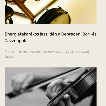
Energiatakarékos lesz idén a Debreceni Bor- és
Jazznapok
Minden kiemelt koncerthez egy-egy magyar borászat
társul