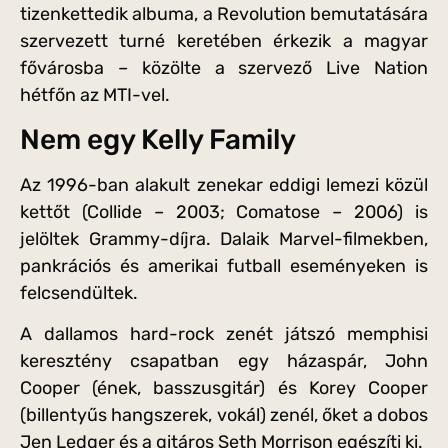
tizenkettedik albuma, a Revolution bemutatására
szervezett turné keretében érkezik a magyar
fővárosba – közölte a szervező Live Nation
hétfőn az MTI-vel.
Nem egy Kelly Family
Az 1996-ban alakult zenekar eddigi lemezi közül
kettőt (Collide – 2003; Comatose – 2006) is
jelöltek Grammy-díjra. Dalaik Marvel-filmekben,
pankrációs és amerikai futball eseményeken is
felcsendültek.
A dallamos hard-rock zenét játszó memphisi
keresztény csapatban egy házaspár, John
Cooper (ének, basszusgitár) és Korey Cooper
(billentyűs hangszerek, vokál) zenél, őket a dobos
Jen Ledger és a gitáros Seth Morrison egészíti ki.