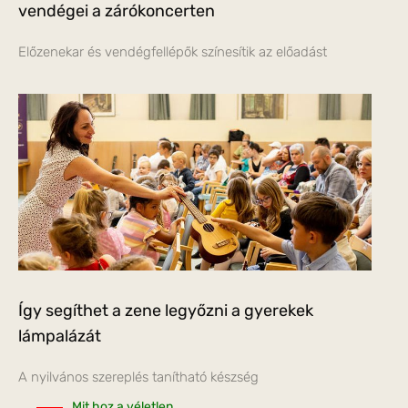
vendégei a zárókoncerten
Előzenekar és vendégfellépők színesítik az előadást
Így segíthet a zene legyőzni a gyerekek
lámpalázát
A nyilvános szereplés tanítható készség
Mit hoz a véletlen