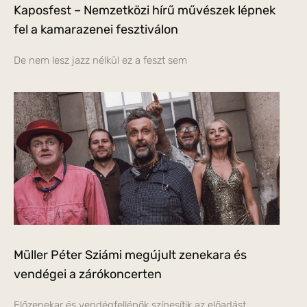
Kaposfest – Nemzetközi hírű művészek lépnek
fel a kamarazenei fesztiválon
De nem lesz jazz nélkül ez a feszt sem
Müller Péter Sziámi megújult zenekara és
vendégei a zárókoncerten
Előzenekar és vendégfellépők színesítik az előadást