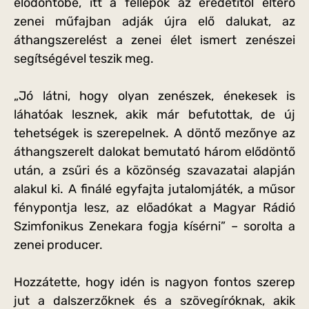
elődöntőbe, itt a fellépők az eredetitől eltérő
zenei műfajban adják újra elő dalukat, az
áthangszerelést a zenei élet ismert zenészei
segítségével teszik meg.
„Jó látni, hogy olyan zenészek, énekesek is
láhatóak lesznek, akik már befutottak, de új
tehetségek is szerepelnek. A döntő mezőnye az
áthangszerelt dalokat bemutató három elődöntő
után, a zsűri és a közönség szavazatai alapján
alakul ki. A finálé egyfajta jutalomjáték, a műsor
fénypontja lesz, az előadókat a Magyar Rádió
Szimfonikus Zenekara fogja kísérni” – sorolta a
zenei producer.
Hozzátette, hogy idén is nagyon fontos szerep
jut a dalszerzőknek és a szövegíróknak, akik