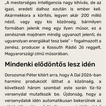
„A mesterséges intelligencia nagy kihívás, de az
igazi, eredeti dalhoz ezután is ember kell.
Akármekkora a körítés, legyen akár 200 millió
néző, vagy egy kis közönség, bármilyen
formában jelenik meg egy ilyen műsor, ez a
zenésznek majdnem mindig ugyanazt jelenti, és
ugyanolyan energiákat tesz bele” – fogalmazott a
zenész, producer a Kossuth Rádió Jó reggelt,
Magyarország! című műsorában.
Mindenki elődöntős lesz idén
Dorozsmai Péter kitért arra, hogy A Dal 2026-ban
harminc produkciót láthat a közönség, a
következő három szombat este során tíz-tíz
versenydal mutatkozik be. Újdonság, hogy a
versenydalok idén automatikusan bekerülnek az