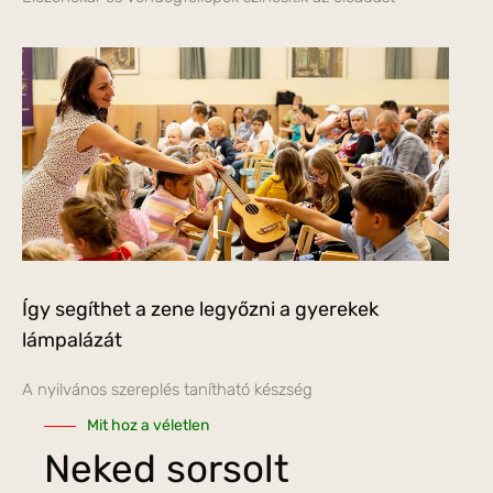
Így segíthet a zene legyőzni a gyerekek
lámpalázát
A nyilvános szereplés tanítható készség
Mit hoz a véletlen
Neked sorsolt