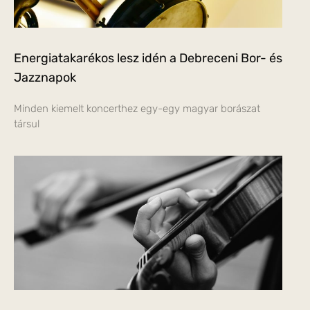
Energiatakarékos lesz idén a Debreceni Bor- és
Jazznapok
Minden kiemelt koncerthez egy-egy magyar borászat
társul