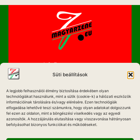
info@magyarzene.eu
Süti beállítások
A legjobb felhasználói élmény biztosítása érdekében olyan
IMPRESSZUM
technológiákat használunk, mint a sütik (cookie-k) a hálózati eszközök
információinak tárolására és/vagy elérésére. Ezen technológiák
elfogadása lehetővé teszi számunkra, hogy olyan adatokat dolgozzunk
ETIKAI KÓDEX
fel ezen az oldalon, mint a böngészési viselkedés vagy az egyedi
MÉDIA AJÁNLAT
azonosítók. A hozzájárulás elutasítása vagy visszavonása hátrányosan
befolyásolhat bizonyos funkciókat és működéseket.
ADATKEZELÉSI NYILATKOZAT