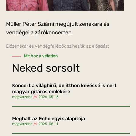
Müller Péter Sziámi megújult zenekara és
vendégei a zárókoncerten
Előzenekar és vendégfellépők színesítik az előadást
Mit hoz a véletlen
Neked sorsolt
Koncert a világhírű, de itthon kevéssé ismert
magyar gitáros emlékére
magyarzene
2026-05-13
Meghalt az Echo egyik alapítója
magyarzene
2025-08-11