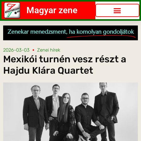
Magyar zene
Zenekar menedzsment,
ha komolyan gondoljátok
2026-03-03
Zenei hírek
Mexikói turnén vesz részt a
Hajdu Klára Quartet