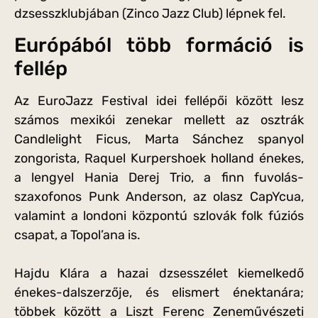
dzsesszklubjában (Zinco Jazz Club) lépnek fel.
Európából több formáció is
fellép
Az EuroJazz Festival idei fellépői között lesz
számos mexikói zenekar mellett az osztrák
Candlelight Ficus, Marta Sánchez spanyol
zongorista, Raquel Kurpershoek holland énekes,
a lengyel Hania Derej Trio, a finn fuvolás-
szaxofonos Punk Anderson, az olasz CapYcua,
valamint a londoni központú szlovák folk fúziós
csapat, a Topol’ana is.
Hajdu Klára a hazai dzsesszélet kiemelkedő
énekes-dalszerzője, és elismert énektanára;
többek között a Liszt Ferenc Zeneművészeti