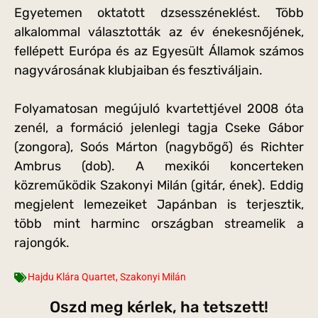
Egyetemen oktatott dzsesszéneklést. Több
alkalommal választották az év énekesnőjének,
fellépett Európa és az Egyesült Államok számos
nagyvárosának klubjaiban és fesztiváljain.
Folyamatosan megújuló kvartettjével 2008 óta
zenél, a formáció jelenlegi tagja Cseke Gábor
(zongora), Soós Márton (nagybőgő) és Richter
Ambrus (dob). A mexikói koncerteken
közreműködik Szakonyi Milán (gitár, ének). Eddig
megjelent lemezeiket Japánban is terjesztik,
több mint harminc országban streamelik a
rajongók.
Hajdu Klára Quartet
,
Szakonyi Milán
Oszd meg kérlek, ha tetszett!