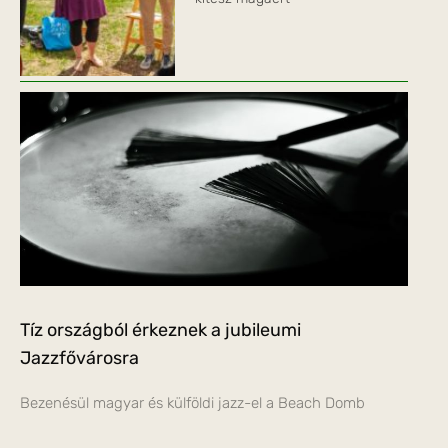
Tíz országból érkeznek a jubileumi
Jazzfővárosra
Bezenésül magyar és külföldi jazz-el a Beach Domb