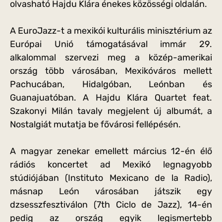
olvasható Hajdu Klára énekes közösségi oldalán.
A EuroJazz-t a mexikói kulturális minisztérium az
Európai Unió támogatásával immár 29.
alkalommal szervezi meg a közép-amerikai
ország több városában, Mexikóváros mellett
Pachucában, Hidalgóban, Leónban és
Guanajuatóban. A Hajdu Klára Quartet feat.
Szakonyi Milán tavaly megjelent új albumát, a
Nostalgiát mutatja be fővárosi fellépésén.
A magyar zenekar emellett március 12-én élő
rádiós koncertet ad Mexikó legnagyobb
stúdiójában (Instituto Mexicano de la Radio),
másnap León városában játszik egy
dzsesszfesztiválon (7th Ciclo de Jazz), 14-én
pedig az ország egyik legismertebb