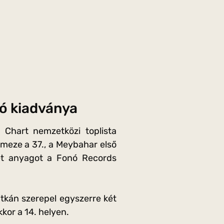
nó kiadványa
 Chart nemzetközi toplista
meze a 37., a Meybahar első
két anyagot a Fonó Records
ritkán szerepel egyszerre két
kor a 14. helyen.