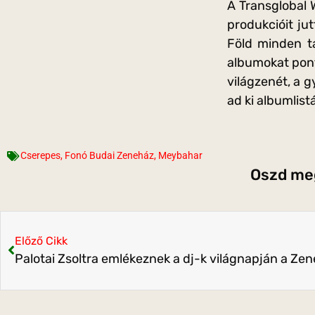
A Transglobal W
produkcióit ju
Föld minden tá
albumokat pont
világzenét, a 
ad ki albumlist
Cserepes
,
Fonó Budai Zeneház
,
Meybahar
Oszd meg
Előző Cikk
Palotai Zsoltra emlékeznek a dj-k világnapján a Ze