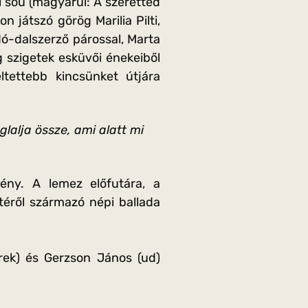
sou (magyarul: A szeretted
n játszó görög Marilia Pilti,
ó-dalszerző párossal, Marta
g szigetek esküvői énekeiből
ltettebb kincsünket útjára
lalja össze, ami alatt mi
mény. A lemez előfutára, a
téről származó népi ballada
rek) és Gerzson János (ud)