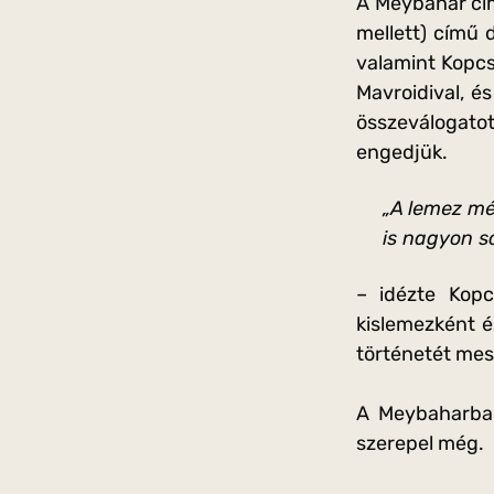
A Meybahar cím
mellett) című d
valamint Kopcs
Mavroidival, é
összeválogatot
engedjük.
„A lemez mé
is nagyon s
– idézte Kopc
kislemezként é
történetét mesé
A Meybaharban
szerepel még.