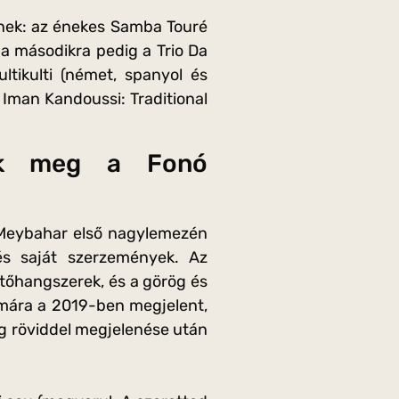
pelnek: az énekes Samba Touré
, a másodikra pedig a Trio Da
tikulti (német, spanyol és
 Iman Kandoussi: Traditional
nk meg a Fonó
 Meybahar első nagylemezén
és saját szerzemények. Az
ütőhangszerek, és a görög és
mára a 2019-ben megjelent,
g röviddel megjelenése után