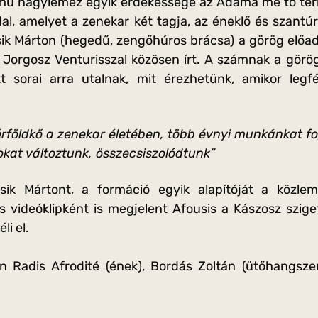
ű nagylemez egyik érdekessége az Adama me to teri 
al, amelyet a zenekar két tagja, az éneklő és szantúro
ik Márton (hegedű, zengőhúros brácsa) a görög előad
s Jorgosz Venturisszal közösen írt. A számnak a görö
t sorai arra utalnak, mit érezhetünk, amikor legfé
rföldkő a zenekar életében, több évnyi munkánkat fog
okat változtunk, összecsiszolódtunk”
sik Mártont, a formáció egyik alapítóját a közle
s videóklipként is megjelent Afousis a Kászosz szige
li el.
 Radis Afrodité (ének), Bordás Zoltán (ütőhangsze