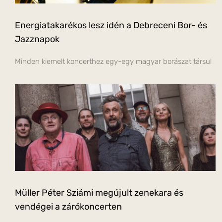
Energiatakarékos lesz idén a Debreceni Bor- és
Jazznapok
Minden kiemelt koncerthez egy-egy magyar borászat társul
Müller Péter Sziámi megújult zenekara és
vendégei a zárókoncerten