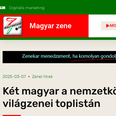
Digitális marketing
Magyar zene
MO
Zenekar menedzsment,
ha komolyan gondol
2025-03-07
Zenei hírek
Két magyar a nemzetk
világzenei toplistán