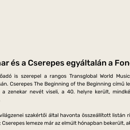
ar és a Cserepes egyáltalán a Fo
őadó is szerepel a rangos Transglobal World Music
sán. Cserepes The Beginning of the Beginning című le
 a zenekar nevét viseli, a 40. helyre került, mind
.
világzenei szakértői által havonta összeállított listán 
 Cserepes lemeze már az elmúlt hónapban bekerült, ak