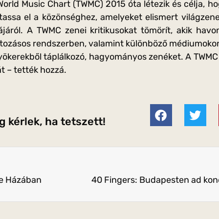
orld Music Chart (TWMC) 2015 óta létezik és célja, ho
ttassa el a közönséghez, amelyeket elismert világzene
járól. A TWMC zenei kritikusokat tömörít, akik havon
ozásos rendszerben, valamint különböző médiumokon k
gyökerekből táplálkozó, hagyományos zenéket. A TWMC
át – tették hozzá.
 kérlek, ha tetszett!
ne Házában
40 Fingers: Budapesten ad konc