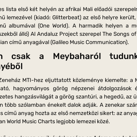
s lista első két helyén az afrikai Mali előadói szere
 lemezével (kiadó: Glitterbeat) az első helyre került
ímű albumával (One World). A harmadik helyen a mul
zekből álló) Al Andaluz Project szerepel The Songs of
ian című anyagával (Galileo Music Communication).
en csak a Meybaharól tudu
yéből
Zeneház MTI-hez eljuttatott közleménye kiemelte: a
ható, hagyományos görög népzenei átdolgozások 
gzetes hangzásvilágát a görög szantúri, a hegedű, az 
 több szólamban énekelt dalok adják. A zenekar szá
 című anyag hozta az első nemzetközi sikert: az anya
kan World Music Charts legjobb lemezei közé.