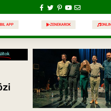
BIL APP
ZENEKAROK
ONLI
játok
özi