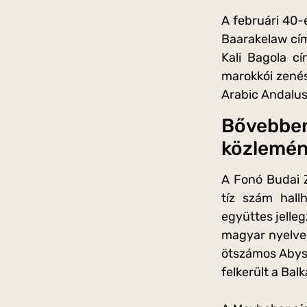
A februári 40-e
Baarakelaw című
Kali Bagola c
marokkói zenés
Arabic Andalus
Bővebb
közlemén
A Fonó Budai 
tíz szám hall
együttes jelle
magyar nyelven
ötszámos Abyss
felkerült a Bal