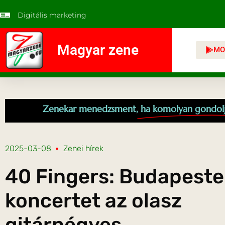
Digitális marketing
Magyar zene
MO
Zenekar menedzsment,
ha komolyan gondol
2025-03-08
Zenei hírek
40 Fingers: Budapeste
koncertet az olasz
gitárnégyes