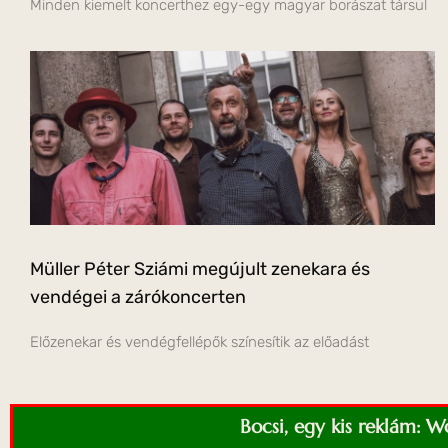
Minden kiemelt koncerthez egy-egy magyar borászat társul
Müller Péter Sziámi megújult zenekara és
vendégei a zárókoncerten
Előzenekar és vendégfellépők színesítik az előadást
Bocsi, egy kis reklám: 