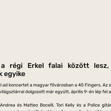
 régi Erkel falai között lesz,
k egyike
l ad koncertet a magyar fővárosban a 40 Fingers. Az o
lágsztárral dolgozott már együtt, április 9-én lép fel 
Andrea és Matteo Bocelli, Tori Kelly és a Police gi