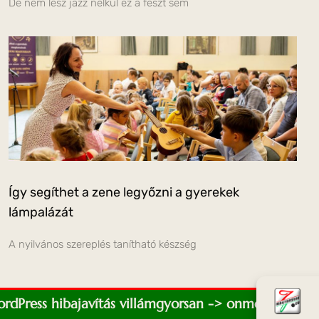
De nem lesz jazz nélkül ez a feszt sem
Így segíthet a zene legyőzni a gyerekek
lámpalázát
A nyilvános szereplés tanítható készség
WordPress hibajavítás villámgyorsan -> onmediaweb.e