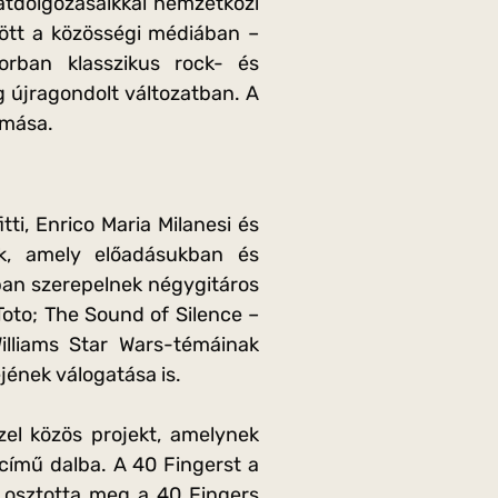
átdolgozásaikkal nemzetközi
tött a közösségi médiában –
orban klasszikus rock- és
g újragondolt változatban. A
omása.
ti, Enrico Maria Milanesi és
nek, amely előadásukban és
ban szerepelnek négygitáros
 Toto; The Sound of Silence –
illiams Star Wars-témáinak
jének válogatása is.
el közös projekt, amelynek
t című dalba. A 40 Fingerst a
án osztotta meg a 40 Fingers