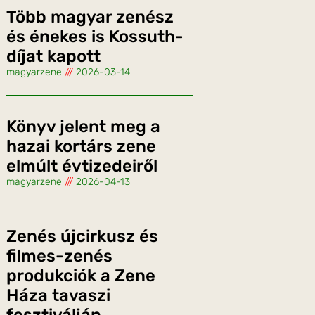
Több magyar zenész
és énekes is Kossuth-
díjat kapott
magyarzene
2026-03-14
Könyv jelent meg a
hazai kortárs zene
elmúlt évtizedeiről
magyarzene
2026-04-13
Zenés újcirkusz és
filmes-zenés
produkciók a Zene
Háza tavaszi
fesztiválján