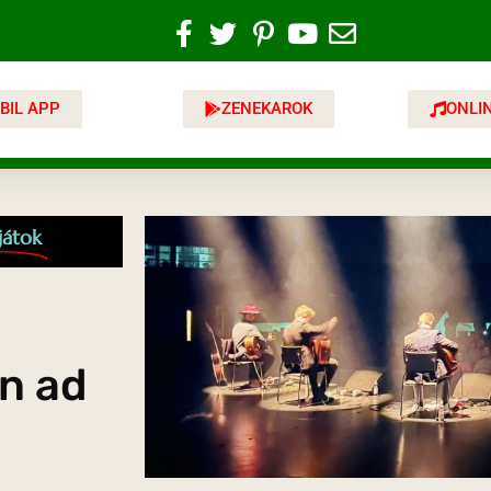
BIL APP
ZENEKAROK
ONLI
játok
n ad