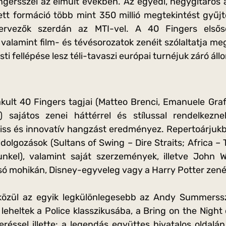
ngersszel az elmúlt években. Az egyedi, négygitáros 
ett formáció több mint 350 millió megtekintést gyűj
ervezők szerdán az MTI-vel. A 40 Fingers elsős
 valamint film- és tévésorozatok zenéit szólaltatja me
i fellépése lesz téli-tavaszi európai turnéjuk záró áll
kult 40 Fingers tagjai (Matteo Brenci, Emanuele Grafit
i) sajátos zenei háttérrel és stílussal rendelkez
friss és innovatív hangzást eredményez. Repertoárjuk
dolgozások (Sultans of Swing – Dire Straits; Africa –
nkel), valamint saját szerzemények, illetve John W
olsó mohikán, Disney-egyveleg vagy a Harry Potter zené
 közül az egyik legkülönlegesebb az Andy Summerssz
 leheltek a Police klasszikusába, a Bring on the Nigh
eréssel illette: a legendás együttes hivatalos oldal