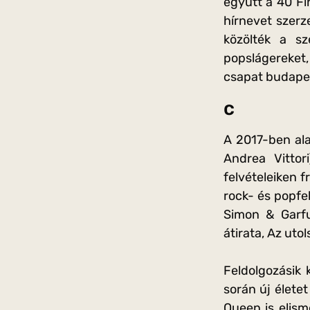
együtt a 40 Fi
hírnevet szerz
közölték a sz
popslágereket,
csapat budapest
c
A 2017-ben ala
Andrea Vittor
felvételeiken 
rock- és popfel
Simon & Garfu
átirata, Az ut
Feldolgozásik
során új életet
Queen is elism