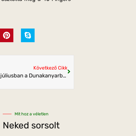
Következő Cikk
VéNégy Fesztivál elektronikus zenékkel júliusban a Dunakanyarban
Mit hoz a véletlen
Neked sorsolt