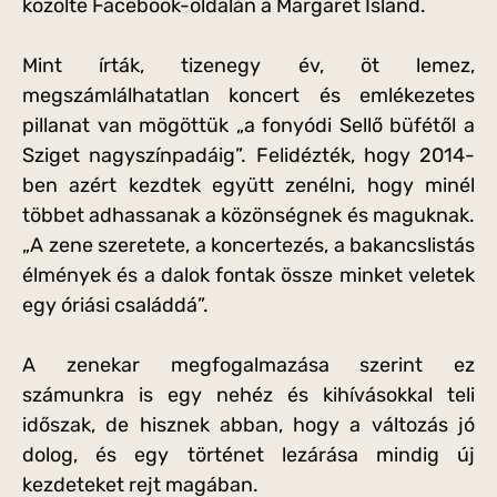
közölte Facebook-oldalán a Margaret Island.
Mint írták, tizenegy év, öt lemez,
megszámlálhatatlan koncert és emlékezetes
pillanat van mögöttük „a fonyódi Sellő büfétől a
Sziget nagyszínpadáig”. Felidézték, hogy 2014-
ben azért kezdtek együtt zenélni, hogy minél
többet adhassanak a közönségnek és maguknak.
„A zene szeretete, a koncertezés, a bakancslistás
élmények és a dalok fontak össze minket veletek
egy óriási családdá”.
A zenekar megfogalmazása szerint ez
számunkra is egy nehéz és kihívásokkal teli
időszak, de hisznek abban, hogy a változás jó
dolog, és egy történet lezárása mindig új
kezdeteket rejt magában.