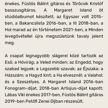
énekes, Füstös Bálint gitáros és Törőcsik Kristóf
basszusgitáros. A Margaret Island öt
stúdióalbumot készített, az Egyszer volt 2015-
ben, a Bakancslista 2016-ban, a III 2018-ban, a
Hol marad az én történetem 2021-ben, a Minden
levegővétellel újra megszületünk tavaly jelent
meg.
A csapat legnagyobb slágerei közé tartozik az
Eső; a Hóvirág; a Veled minden; az Engedd, hogy
szabad legyek; a Legszebb szavak; az Éjszaka; a
Házszám; a Hagyd kint; a Ha elvesznél; a Valahol;
és a Szeszélyes. A Margaret Island 2016-ban
Fonogram-díjat, 2018-ban Artisjus-díjat kapott;
Lábas Viki énekes 2017-ben, Füstös Bálint gitáros
2019-ben Petőfi Zenei Díjban részesült.