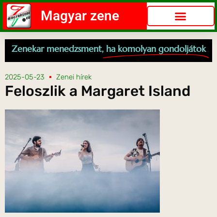
Magyar zene
Zenekar menedzsment,
ha komolyan gondoljátok
2025-05-23
Zenei hírek
Feloszlik a Margaret Island