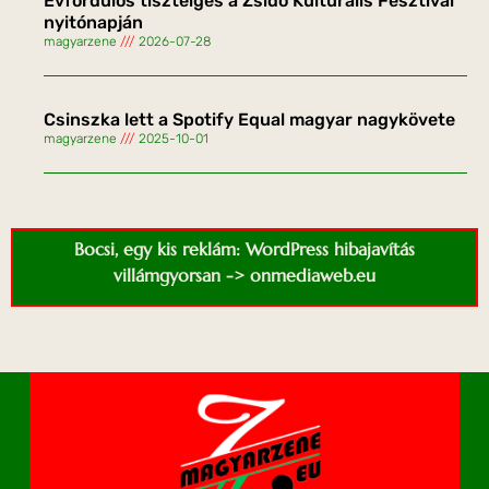
Évfordulós tisztelgés a Zsidó Kulturális Fesztivál
nyitónapján
magyarzene
2026-07-28
Csinszka lett a Spotify Equal magyar nagykövete
magyarzene
2025-10-01
Bocsi, egy kis reklám: WordPress hibajavítás
villámgyorsan -> onmediaweb.eu