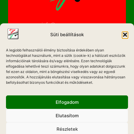
info@magyarzene.eu
Süti beállítások
A legjobb felhasználói élmény biztosítása érdekében olyan
IMPRESSZUM
technológiákat használunk, mint a sütik (cookie-k) a hálózati eszközök
információinak tárolására és/vagy elérésére. Ezen technológiák
ETIKAI KÓDEX
elfogadása lehetővé teszi számunkra, hogy olyan adatokat dolgozzunk
fel ezen az oldalon, mint a böngészési viselkedés vagy az egyedi
MÉDIA AJÁNLAT
azonosítók. A hozzájárulás elutasítása vagy visszavonása hátrányosan
befolyásolhat bizonyos funkciókat és működéseket.
ADATKEZELÉSI NYILATKOZAT
Elfogadom
Elutasítom
Hadd Szóljon!
Részletek
Weboldal Készítés: ONMEDIAWEB