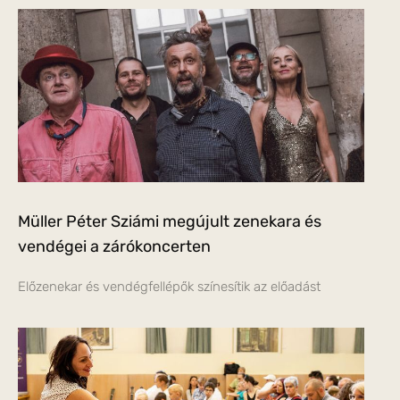
Müller Péter Sziámi megújult zenekara és
vendégei a zárókoncerten
Előzenekar és vendégfellépők színesítik az előadást