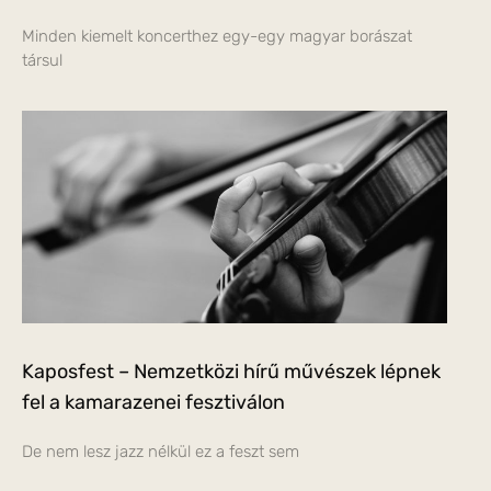
Minden kiemelt koncerthez egy-egy magyar borászat
társul
Kaposfest – Nemzetközi hírű művészek lépnek
fel a kamarazenei fesztiválon
De nem lesz jazz nélkül ez a feszt sem