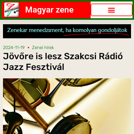
Magyar zene
Zenekar menedzsment,
ha komolyan gondoljátok
2024-11-19
Zenei hírek
Jövőre is lesz Szakcsi Rádió
Jazz Fesztivál