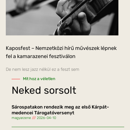
Kaposfest – Nemzetközi hírű művészek lépnek
fel a kamarazenei fesztiválon
De nem lesz jazz nélkül ez a feszt sem
Mit hoz a véletlen
Neked sorsolt
Sárospatakon rendezik meg az első Kárpát-
medencei Tárogatóversenyt
magyarzene
2026-04-10