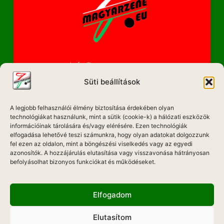
info@magyarzene.eu
Süti beállítások
A legjobb felhasználói élmény biztosítása érdekében olyan
IMPRESSZUM
technológiákat használunk, mint a sütik (cookie-k) a hálózati eszközök
információinak tárolására és/vagy elérésére. Ezen technológiák
elfogadása lehetővé teszi számunkra, hogy olyan adatokat dolgozzunk
ETIKAI KÓDEX
fel ezen az oldalon, mint a böngészési viselkedés vagy az egyedi
MÉDIA AJÁNLAT
azonosítók. A hozzájárulás elutasítása vagy visszavonása hátrányosan
befolyásolhat bizonyos funkciókat és működéseket.
ADATKEZELÉSI NYILATKOZAT
Elfogadom
Elutasítom
Hadd Szóljon!