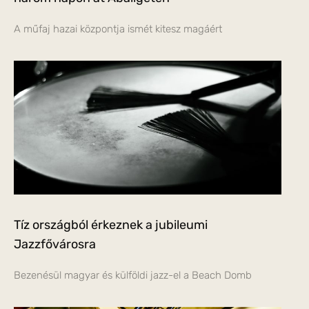
A műfaj hazai központja ismét kitesz magáért
Tíz országból érkeznek a jubileumi
Jazzfővárosra
Bezenésül magyar és külföldi jazz-el a Beach Domb