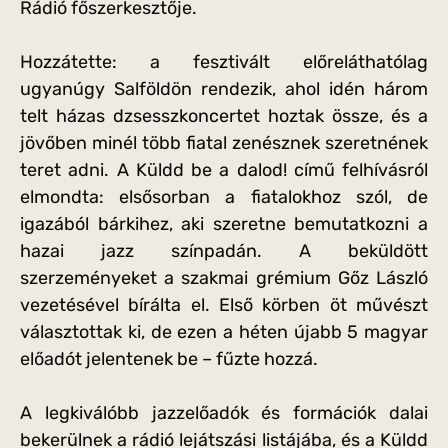
Rádió főszerkesztője.
Hozzátette: a fesztivált előreláthatólag
ugyanúgy Salföldön rendezik, ahol idén három
telt házas dzsesszkoncertet hoztak össze, és a
jövőben minél több fiatal zenésznek szeretnének
teret adni. A Küldd be a dalod! című felhívásról
elmondta: elsősorban a fiatalokhoz szól, de
igazából bárkihez, aki szeretne bemutatkozni a
hazai jazz színpadán. A beküldött
szerzeményeket a szakmai grémium Gőz László
vezetésével bírálta el. Első körben öt művészt
választottak ki, de ezen a héten újabb 5 magyar
előadót jelentenek be – fűzte hozzá.
A legkiválóbb jazzelőadók és formációk dalai
bekerülnek a rádió lejátszási listájába, és a Küldd