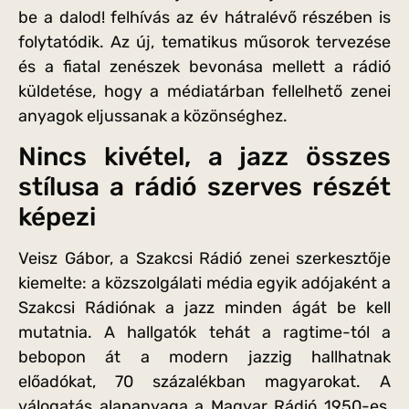
be a dalod! felhívás az év hátralévő részében is
folytatódik. Az új, tematikus műsorok tervezése
és a fiatal zenészek bevonása mellett a rádió
küldetése, hogy a médiatárban fellelhető zenei
anyagok eljussanak a közönséghez.
Nincs kivétel, a jazz összes
stílusa a rádió szerves részét
képezi
Veisz Gábor, a Szakcsi Rádió zenei szerkesztője
kiemelte: a közszolgálati média egyik adójaként a
Szakcsi Rádiónak a jazz minden ágát be kell
mutatnia. A hallgatók tehát a ragtime-tól a
bebopon át a modern jazzig hallhatnak
előadókat, 70 százalékban magyarokat. A
válogatás alapanyaga a Magyar Rádió 1950-es,