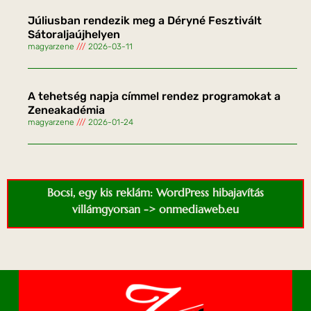
Júliusban rendezik meg a Déryné Fesztivált
Sátoraljaújhelyen
magyarzene
2026-03-11
A tehetség napja címmel rendez programokat a
Zeneakadémia
magyarzene
2026-01-24
Bocsi, egy kis reklám: WordPress hibajavítás
villámgyorsan -> onmediaweb.eu