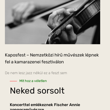
Kaposfest – Nemzetközi hírű művészek lépnek
fel a kamarazenei fesztiválon
De nem lesz jazz nélkül ez a feszt sem
Mit hoz a véletlen
Neked sorsolt
Koncerttel emlékeznek Fischer Annie
zongoraművészre