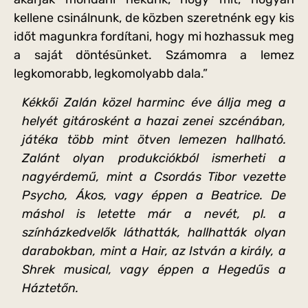
kellene csinálnunk, de közben szeretnénk egy kis
időt magunkra fordítani, hogy mi hozhassuk meg
a saját döntésünket. Számomra a lemez
legkomorabb, legkomolyabb dala.”
Kékkői Zalán közel harminc éve állja meg a
helyét gitárosként a hazai zenei szcénában,
játéka több mint ötven lemezen hallható.
Zalánt olyan produkciókból ismerheti a
nagyérdemű, mint a Csordás Tibor vezette
Psycho, Ákos, vagy éppen a Beatrice. De
máshol is letette már a nevét, pl. a
színházkedvelők láthatták, hallhatták olyan
darabokban, mint a Hair, az István a király, a
Shrek musical, vagy éppen a Hegedűs a
Háztetőn.