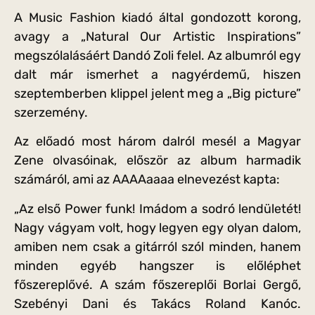
A Music Fashion kiadó által gondozott korong,
avagy a „Natural Our Artistic Inspirations”
megszólalásáért Dandó Zoli felel. Az albumról egy
dalt már ismerhet a nagyérdemű, hiszen
szeptemberben klippel jelent meg a „Big picture”
szerzemény.
Az előadó most három dalról mesél a Magyar
Zene olvasóinak, először az album harmadik
számáról, ami az AAAAaaaa elnevezést kapta:
„Az első Power funk! Imádom a sodró lendületét!
Nagy vágyam volt, hogy legyen egy olyan dalom,
amiben nem csak a gitárról szól minden, hanem
minden egyéb hangszer is előléphet
főszereplővé. A szám főszereplői Borlai Gergő,
Szebényi Dani és Takács Roland Kanóc.