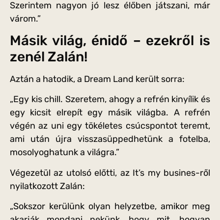
Szerintem nagyon jó lesz élőben játszani, már
várom.”
Másik világ, énidő – ezekről is
zenél Zalán!
Aztán a hatodik, a Dream Land került sorra:
„Egy kis chill. Szeretem, ahogy a refrén kinyílik és
egy kicsit elrepít egy másik világba. A refrén
végén az uni egy tökéletes csúcspontot teremt,
ami után újra visszasüppedhetünk a fotelba,
mosolyoghatunk a világra.”
Végezetül az utolsó előtti, az It’s my busines-ről
nyilatkozott Zalán:
„Sokszor kerülünk olyan helyzetbe, amikor meg
akarják mondani nekünk, hogy mit, hogyan