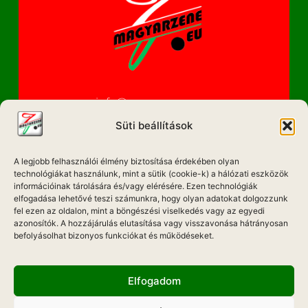
info@magyarzene.eu
Süti beállítások
A legjobb felhasználói élmény biztosítása érdekében olyan
IMPRESSZUM
technológiákat használunk, mint a sütik (cookie-k) a hálózati eszközök
információinak tárolására és/vagy elérésére. Ezen technológiák
ETIKAI KÓDEX
elfogadása lehetővé teszi számunkra, hogy olyan adatokat dolgozzunk
fel ezen az oldalon, mint a böngészési viselkedés vagy az egyedi
MÉDIA AJÁNLAT
azonosítók. A hozzájárulás elutasítása vagy visszavonása hátrányosan
befolyásolhat bizonyos funkciókat és működéseket.
ADATKEZELÉSI NYILATKOZAT
Elfogadom