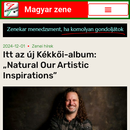
Magyar zene
Zenekar menedzsment,
ha komolyan gondoljátok
2024-12-01
Zenei hírek
Itt az új Kékkői-album:
„Natural Our Artistic
Inspirations”