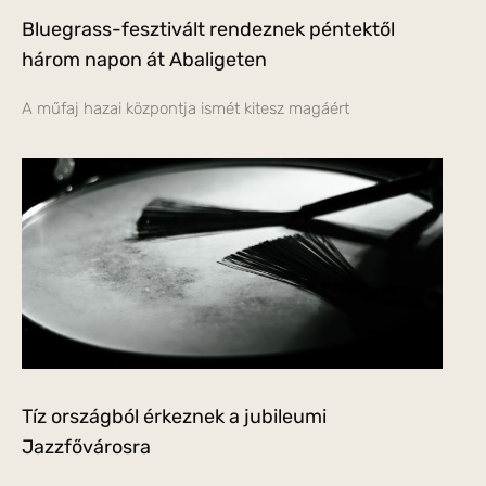
Bluegrass-fesztivált rendeznek péntektől
három napon át Abaligeten
A műfaj hazai központja ismét kitesz magáért
Tíz országból érkeznek a jubileumi
Jazzfővárosra