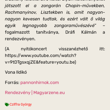
játszott el a zongorán Chopin-művekben,
Rachmanyinov, Lisztekben is, amit nagyon-
nagyon kevesen tudtak, és ezért vált ő világ
egyik legnagyobb zongoraművészévé”
–
fogalmazott tanítványa, Dráfi Kálmán a
rendezvényen.
(A nyitókoncert visszanézhető itt:
https://www.youtube.com/watch?
v=9tDTgsxqjZE&feature=youtu.be)
Vona Ildikó
Forrás:
pannonhirnok.com
Rendezvény | Magyarzene.eu
Cziffra György