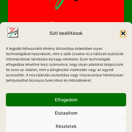
info@magyarzene.eu
Süti beállítások
A legjobb felhasználói élmény biztosítása érdekében olyan
IMPRESSZUM
technológiákat használunk, mint a sütik (cookie-k) a hálózati eszközök
információinak tárolására és/vagy elérésére. Ezen technológiák
ETIKAI KÓDEX
elfogadása lehetővé teszi számunkra, hogy olyan adatokat dolgozzunk
fel ezen az oldalon, mint a böngészési viselkedés vagy az egyedi
MÉDIA AJÁNLAT
azonosítók. A hozzájárulás elutasítása vagy visszavonása hátrányosan
befolyásolhat bizonyos funkciókat és működéseket.
ADATKEZELÉSI NYILATKOZAT
Elfogadom
Elutasítom
Hadd Szóljon!
Részletek
Weboldal Készítés: ONMEDIAWEB