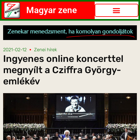
Magyar zene
Zenekar menedzsment,
ha komolyan gondoljátok
2021-02-12
Zenei hírek
Ingyenes online koncerttel
megnyílt a Cziffra György-
emlékév