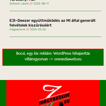
Zettisch László
2025-08-11
EJI–Deezer együttműködés az MI által generált
felvételek kiszűréséért
magyarzene
2026-03-26
Bocsi, egy kis reklám: WordPress hibajavítás
villámgyorsan -> onmediaweb.eu