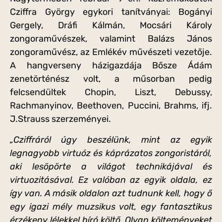
Cziffra György egykori tanítványai: Bogányi
Gergely, Dráfi Kálmán, Mocsári Károly
zongoraművészek, valamint Balázs János
zongoraművész, az Emlékév művészeti vezetője.
A hangverseny házigazdája Bősze Ádám
zenetörténész volt, a műsorban pedig
felcsendültek Chopin, Liszt, Debussy,
Rachmanyinov, Beethoven, Puccini, Brahms, ifj.
J.Strauss szerzeményei.
„Cziffráról úgy beszélünk, mint az egyik
legnagyobb virtuóz és káprázatos zongoristáról,
aki lesöpörte a világot technikájával és
virtuozitásával. Ez valóban az egyik oldala, ez
így van. A másik oldalon azt tudnunk kell, hogy ő
egy igazi mély muzsikus volt, egy fantasztikus
érzékeny lélekkel bíró költő. Olyan költeményeket