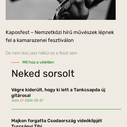
Kaposfest – Nemzetközi hírű művészek lépnek
fel a kamarazenei fesztiválon
De nem lesz jazz nélkül ez a feszt sem
Mit hoz a véletlen
Neked sorsolt
Végre kiderült, hogy ki lett a Tankcsapda új
gitárosa!
Julio
2026-02-27
Majkon forgatta Csodaország videóklipjét
Turcsányi Tibi