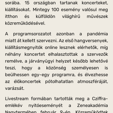
sorába. 15 országban tartanak koncerteket,
kiállításokat. Mintegy 100 esemény valósul meg
itthon és külföldön világhírű művészek
közreműködésével.
A programsorozatot azonban a pandémia
miatt át kellett szervezni. Az első hangversenyek,
kiállításmegnyitók online lesznek elérhetők, míg
néhány koncertet elhalasztottak a szervezők
remélve, a járványügyi helyzet később lehetővé
teszi, hogy a közönség személyesen is
beülhessen egy-egy programra, és élvezhesse
az élőkoncertek pótolhatatlan atmoszféráját,
varázsát.
Livestream formában tartották meg a Cziffra-
emlékév nyitóeseményét a Zeneakadémia
Nagytermében február 9-én. Közreműködtek