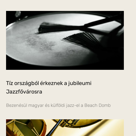
Tíz országból érkeznek a jubileumi
Jazzfővárosra
Bezenésül magyar és külföldi jazz-el a Beach Domb