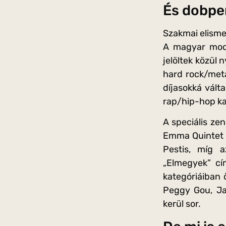
És dobpe
Szakmai elisme
A magyar mode
jelöltek közül 
hard rock/meta
díjasokká vált
rap/hip-hop ka
A speciális zen
Emma Quintet é
Pestis, míg 
„Elmegyek” cí
kategóriáiban 
Peggy Gou, Ja
kerül sor.