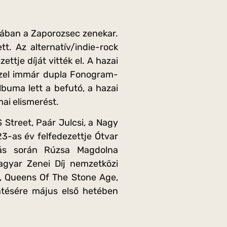
iában a Zaporozsec zenekar.
 Az alternatív/indie-rock
ttje díját vitték el. A hazai
ezzel immár dupla Fonogram-
lbuma lett a befutó, a hazai
ai elismerést.
S Street, Paár Julcsi, a Nagy
3-as év felfedezettje Ótvar
zás során Rúzsa Magdolna
gyar Zenei Díj nemzetközi
us, Queens Of The Stone Age,
ntésére május első hetében