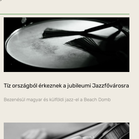
Tíz országból érkeznek a jubileumi Jazzfővárosra
Bezenésül magyar és külföldi jazz-el a Beach Domb