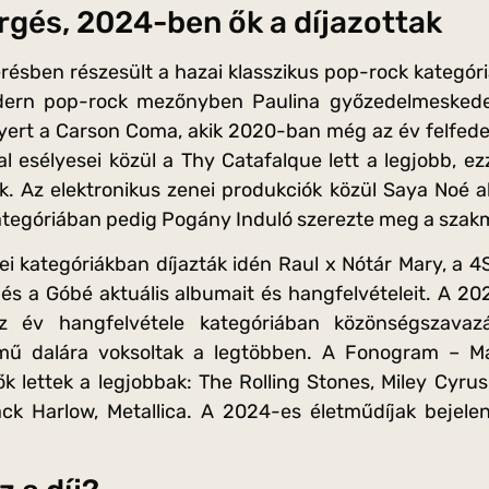
rgés, 2024-ben ők a díjazottak
résben részesült a hazai klasszikus pop-rock kategór
rn pop-rock mezőnyben Paulina győzedelmeskedett.
nyert a Carson Coma, akik 2020-ban még az év felfedeze
l esélyesei közül a Thy Catafalque lett a legjobb, 
ak. Az elektronikus zenei produkciók közül Saya Noé a
tegóriában pedig Pogány Induló szerezte meg a szakm
ei kategóriákban díjazták idén Raul x Nótár Mary, a 4
s a Góbé aktuális albumait és hangfelvételeit. A 202
az év hangfelvétele kategóriában közönségszava
mű dalára voksoltak a legtöbben. A Fonogram – Ma
ők lettek a legjobbak: The Rolling Stones, Miley Cyr
ck Harlow, Metallica. A 2024-es életműdíjak bejele