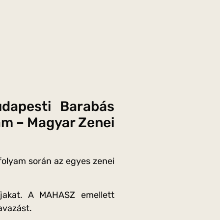
udapesti Barabás
ram – Magyar Zenei
folyam során az egyes zenei
íjakat. A MAHASZ emellett
avazást.