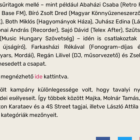
zsűritagok mellé – mint például Abaházi Csaba (Retro R
 Base FM), Bíró Zsolt Dred (Magyar Könnyűzeneszerző
), Both Miklós (Hagyományok Háza), Juhász Edina (L
ónai András (Recorder), Sajó Dávid (Telex After), Sz
(Music Hungary Szövetség) – idén is csatlakoztak
 újságíró), Farkasházi Rékával (Fonogram-díjas 
ars, Mordái), Regán Lilivel (DJ, műsorvezető) és Zsel
nesedett a csapat.
ág megnézhető
ide
kattintva.
ölt kampány különlegessége volt, hogy tavalyi n
dei esélyeseit. Így többek között Majka, Molnár Tamás,
ton Karataev és a 4S Street tagjai, illetve László Att
 kategóriák mezőnyeit.