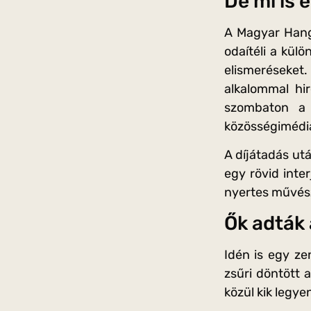
De mi is e
A Magyar Hang
odaítéli a kül
elismeréseket
alkalommal hi
szombaton a 
közösségimédia
A díjátadás ut
egy rövid inter
nyertes művésze
Ők adták 
Idén is egy ze
zsűri döntött 
közül kik legye