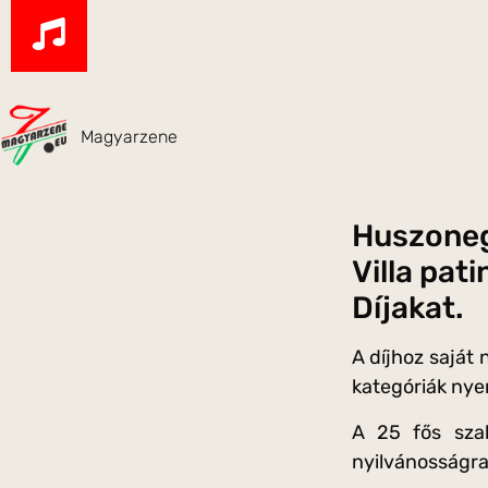
Magyarzene
Huszoneg
Villa pat
Díjakat.
A díjhoz saját
kategóriák nye
A 25 fős szak
nyilvánosságra