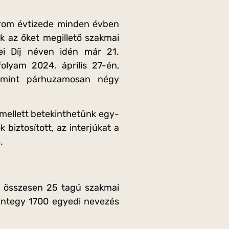
rom évtizede minden évben
ak az őket megillető szakmai
ei Díj néven idén már 21.
olyam 2024. április 27-én,
amint párhuzamosan négy
 mellett betekinthetünk egy-
 biztosított, az interjúkat a
e.
ó, összesen 25 tagú szakmai
mintegy 1700 egyedi nevezés