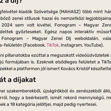
z a díj?
felvétel-kiadók Szövetsége (MAHASZ) több mint há
önböző zenei stílusok hazai és nemzetközi legjobbjain
. 2024 sem volt kivétel, Fonogram – Magyar Zen
rdettek győzteseket. Egész napos interaktív műsorf
Fonogram – Magyar Zenei Díj weboldalán, val
-felületén (Facebook,
TikTok
, Instagram, YouTube).
áni pillanatokba ezúttal a megszokott videóüdvözletek
jú formájában is. Ezeknek elsődleges felületet a TikTok
kkel a platformon jól ismert Kovács Kristóf készített
át a díjakat
nei szakemberekből, újságírókból és zenészekből áll
arról, hogy a beérkezett, ismét rekord mennyiségű, 
nek a 18 kategória jelöltjei, majd pedig nyertesei.