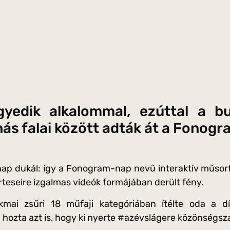
yedik alkalommal, ezúttal a b
inás falai között adták át a Fonog
 nap dukál: így a Fonogram-nap nevű interaktív műsor
rteseire izgalmas videók formájában derült fény.
mai zsűri 18 műfaji kategóriában ítélte oda a d
 hozta azt is, hogy ki nyerte #azévslágere közönségsz