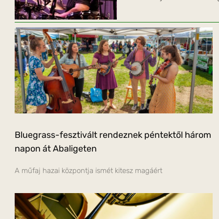
Bluegrass-fesztivált rendeznek péntektől három
napon át Abaligeten
A műfaj hazai központja ismét kitesz magáért