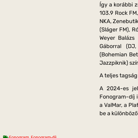
Így a korábbi 
103.9 Rock FM,
NKA, Zenebutik
(Sláger FM), R
Weyer Balázs 
Gáborral (DJ,
(Bohemian Bety
Jazzpiknik) szí
A teljes tags
A 2024-es jel
Fonogram-díj i
a ValMar, a Pla
be a különböző
Fonogram
,
Fonogram-díj