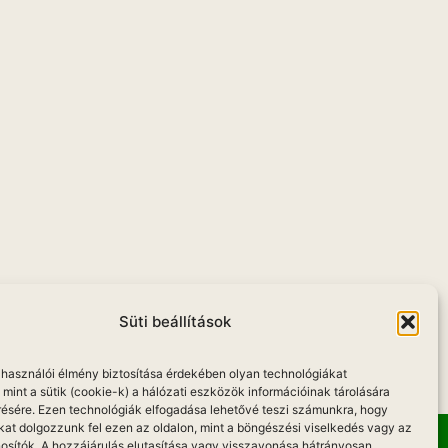
u
Süti beállítások
elhasználói élmény biztosítása érdekében olyan technológiákat
mint a sütik (cookie-k) a hálózati eszközök információinak tárolására
résére. Ezen technológiák elfogadása lehetővé teszi számunkra, hogy
kat dolgozzunk fel ezen az oldalon, mint a böngészési viselkedés vagy az
osítók. A hozzájárulás elutasítása vagy visszavonása hátrányosan