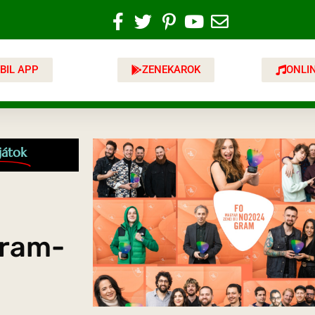
BIL APP
ZENEKAROK
ONLI
játok
gram-