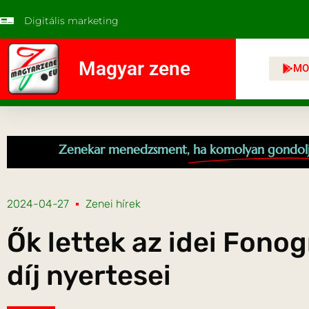
Digitális marketing
Magyar zene
MO
Zenekar menedzsment,
ha komolyan gondol
2024-04-27
Zenei hírek
Ők lettek az idei Fono
díj nyertesei