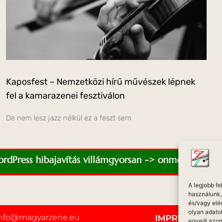
Kaposfest – Nemzetközi hírű művészek lépnek
fel a kamarazenei fesztiválon
De nem lesz jazz nélkül ez a feszt sem
WordPress hibajavítás villámgyorsan -> onmediaweb.e
A legjobb f
használunk, 
és/vagy elé
olyan adato
info@magyarzene.eu
IMPRESSZUM
egyedi azon