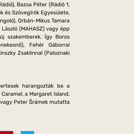
ádió), Bazsa Péter (Rádió 1,
k és Szövegírók Egyesülete,
ángoló), Orbán-Mikus Tamara
űts László (MAHASZ) vagy épp
 új szakemberek. Így Boros
énekesnő), Fehér Gáborral
inszky Zsaklinnal (Paloznaki
yertesek harangozták be a
 Caramel, a Margaret Island,
ila vagy Peter Šrámek mutatta