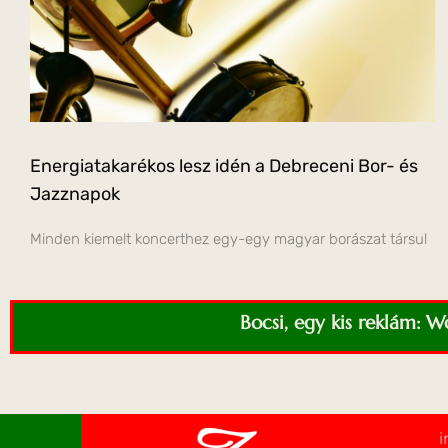
Energiatakarékos lesz idén a Debreceni Bor- és
Jazznapok
Minden kiemelt koncerthez egy-egy magyar borászat társul
Bocsi, egy kis reklám: 