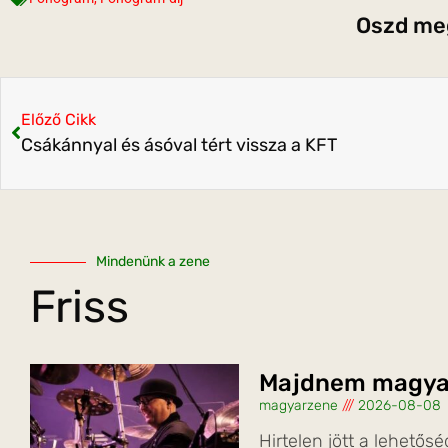
Oszd meg
Előző Cikk
Csákánnyal és ásóval tért vissza a KFT
Mindenünk a zene
Friss
Majdnem magyar
magyarzene
2026-08-08
Hirtelen jött a lehetősé