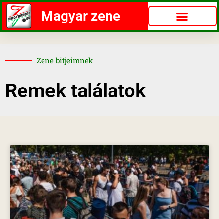
Magyar zene
Zene bitjeimnek
Remek találatok