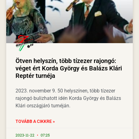
Ötven helyszín, több tízezer rajongó:
véget ért Korda György és Balázs Klári
Reptér turnéja
2023. november 9. 50 helyszínen, több tízezer
rajongó bulizhatott idén Korda György és Balázs
Klári országjáró turnéján.
TOVÁBB A CIKKRE »
2023-11-22
07:25