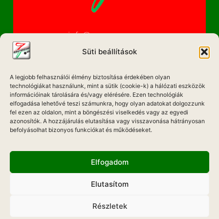
info@magyarzene.eu
Süti beállítások
A legjobb felhasználói élmény biztosítása érdekében olyan
IMPRESSZUM
technológiákat használunk, mint a sütik (cookie-k) a hálózati eszközök
információinak tárolására és/vagy elérésére. Ezen technológiák
ETIKAI KÓDEX
elfogadása lehetővé teszi számunkra, hogy olyan adatokat dolgozzunk
fel ezen az oldalon, mint a böngészési viselkedés vagy az egyedi
MÉDIA AJÁNLAT
azonosítók. A hozzájárulás elutasítása vagy visszavonása hátrányosan
befolyásolhat bizonyos funkciókat és működéseket.
ADATKEZELÉSI NYILATKOZAT
Elfogadom
Elutasítom
Hadd Szóljon!
Részletek
Weboldal Készítés: ONMEDIAWEB